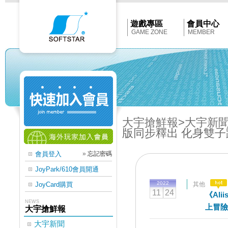
Softstar
官
網
首
遊戲專區
會員中心
頁
GAME ZONE
MEMBER
大宇搶鮮報
>大宇新
版同步釋出 化身雙
會員登入
»
忘記密碼
JoyPark/610會員開通
2022
JoyCard購買
其他
11
24
《Al
NEWS
上冒險
大宇搶鮮報
大宇新聞