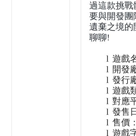
過這款挑戰
要與開發團
遺棄之境的
聊聊
!
l
遊戲
l
開發
l
發行
l
遊戲
l
對應
l
發售
l
售價
l
遊戲