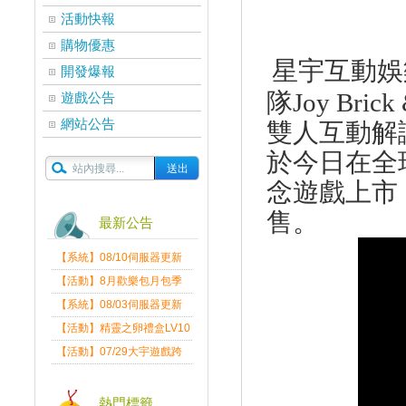
活動快報
購物優惠
星宇互動娛
開發爆報
隊
Joy Brick
遊戲公告
網站公告
雙人互動解
於今日在全
念遊戲上市
售。
最新公告
【系統】08/10伺服器更新
維護公告
【活動】8月歡樂包月包季
送
【系統】08/03伺服器更新
維護公告
【活動】精靈之卵禮盒LV10
限量發送中
【活動】07/29大宇遊戲跨
界盛典
熱門標籤