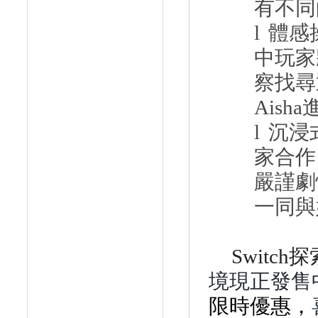
有不同
l
體感
中玩家
察找尋
Aisha
l
沉浸
家合作
嚴謹劇
一同與
Switch
探
境現正發售
限時優
惠，