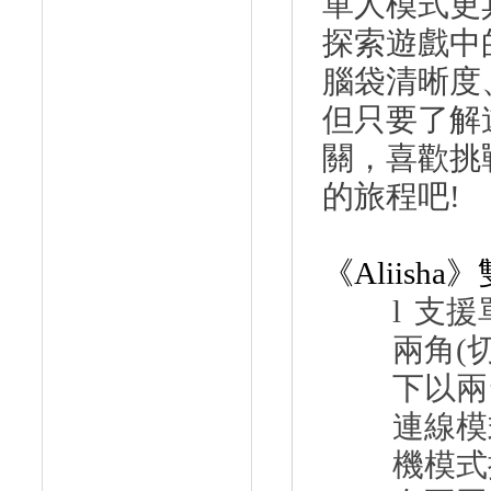
單人模式更
探索遊戲中
腦袋清晰度
但只要了解
關，喜歡挑
的旅程吧
!
《
Aliisha
》
l
支援
兩角
(
下以兩
連線模
機模式