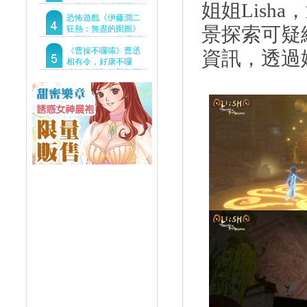
姐姐
Lisha
，
狂熱：無盡的囹圄》
驚悚亮相 ！伊藤潤二
恐怖遊戲《伊藤潤二
景探索可疑
恐怖世界首度進軍
狂熱：無盡的囹圄》
Steam
今登陸Steam 詭異洋
樓開啟 同步釋出最新
《曹操不囉嗦》曹丞
資訊，透過
預告片
相有令，好康不囉
嗦！事前預約即刻開
跑！