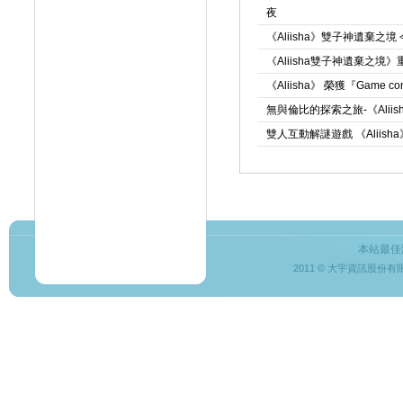
夜
《Aliisha》雙子神遺棄
《Aliisha雙子神遺棄之
《Aliisha》 榮獲『Game c
無與倫比的探索之旅-《Ali
雙人互動解謎遊戲 《Aliis
本站最佳
2011 © 大宇資訊股份有限公