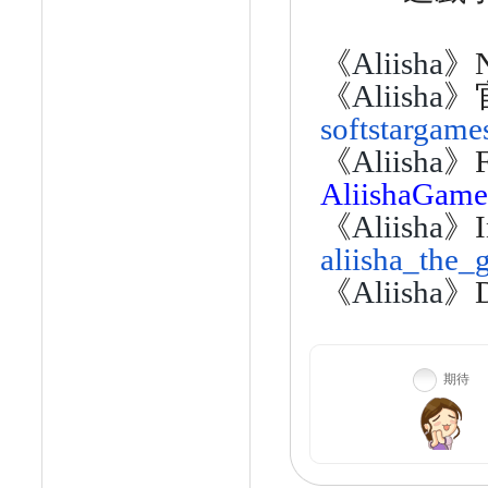
《
Aliisha
》
《
Aliisha
》
softstargame
《
Aliisha
》
AliishaGame
《
Aliisha
》
aliisha_the_
《
Aliisha
》
期待