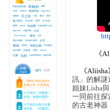
Facebook
軒轅劍
國產
100分
KKBOX
飄渺西遊
Angry Bird
快樂豬
天之痕
可愛
激活
戀戀
魔力寶貝
手持裝置
說明
符卡軒轅
競賽
iphone
粉絲團
軒轅劍參天之痕
App Store
劍傲丹楓
日本
ht
《Poor George》
愛情
仙五
降妖伏魔錄
新仙劍奇俠傳
大宇
暑假
憤怒鳥
明星志願
即時觸控
飛天噗噗
大富翁
功能
android
《
Al
玩家
仙劍
仙劍奇俠傳五 – 劍傲丹楓
《
Aliisha
回應
熱門
訊」
的解謎
《WIND BREAKER -
防風少年- 不良英雄
姐妹
Lisha
與
譚》傳說中最強的男
人現身！即將顛覆風
大宇資訊《伊藤潤二
一同前往探
鈴高中！
狂熱：無盡的囹圄》
登場 Steam 新品節
的古老神器
首支預告片及遊戲
大宇資訊全新力作重
Demo重磅釋出
磅預告 《伊藤潤二