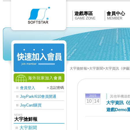
Softstar
官
網
首
遊戲專區
會員中心
頁
GAME ZONE
MEMBER
大宇搶鮮報
>大宇新聞
>大宇資訊《伊藤
會員登入
»
忘記密碼
2025
JoyPark/610會員開通
其他單機遊
10
14
大宇資訊《伊
JoyCard購買
遊戲Demo
NEWS
大宇搶鮮報
大宇新聞