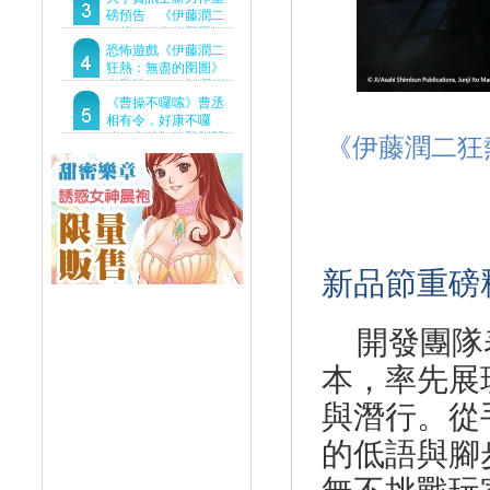
Demo重磅釋出
磅預告 《伊藤潤二
狂熱：無盡的囹圄》
驚悚亮相 ！伊藤潤二
恐怖遊戲《伊藤潤二
恐怖世界首度進軍
狂熱：無盡的囹圄》
Steam
今登陸Steam 詭異洋
樓開啟 同步釋出最新
《曹操不囉嗦》曹丞
預告片
相有令，好康不囉
嗦！事前預約即刻開
《伊藤潤二狂
跑！
新品節重磅
開發團隊
本，
率先展
與潛行。從
的低語與腳