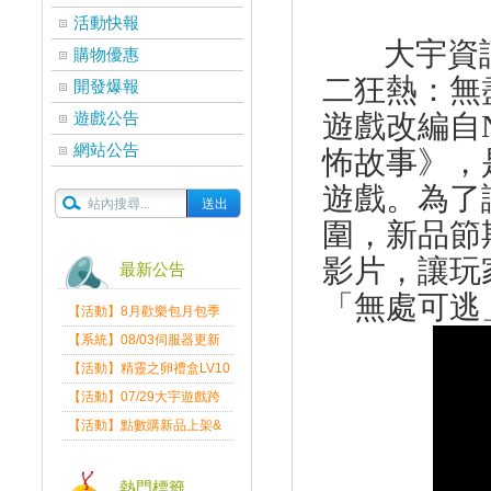
活動快報
大宇資
購物優惠
二狂熱：無
開發爆報
遊戲公告
遊戲改編自
網站公告
怖故事》，
遊戲。為了
圍，新品節
影片，讓玩
最新公告
「無處可逃
【活動】8月歡樂包月包季
送
【系統】08/03伺服器更新
維護公告
【活動】精靈之卵禮盒LV10
限量發送中
【活動】07/29大宇遊戲跨
界盛典
【活動】點數購新品上架&
好禮回饋活動公告
熱門標籤