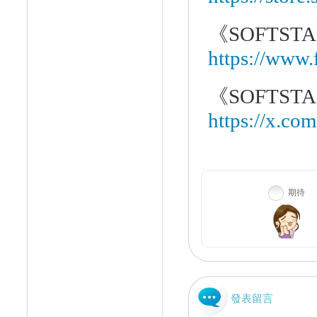
《
SOFTST
https://www
《
SOFTSTAR
https://x.co
期待
發表留言