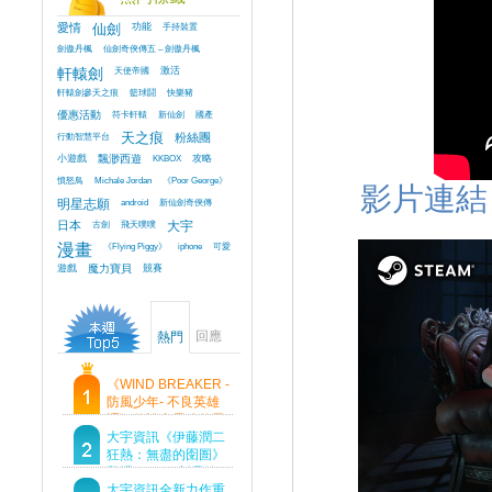
愛情
仙劍
功能
手持裝置
劍傲丹楓
仙劍奇俠傳五 – 劍傲丹楓
軒轅劍
天使帝國
激活
軒轅劍參天之痕
籃球鬪
快樂豬
優惠活動
符卡軒轅
新仙劍
國產
行動智慧平台
天之痕
粉絲團
小遊戲
飄渺西遊
KKBOX
攻略
憤怒鳥
Michale Jordan
《Poor George》
影片連結
明星志願
android
新仙劍奇俠傳
日本
古劍
飛天噗噗
大宇
漫畫
《Flying Piggy》
iphone
可愛
遊戲
魔力寶貝
競賽
回應
熱門
《WIND BREAKER -
防風少年- 不良英雄
譚》傳說中最強的男
人現身！即將顛覆風
大宇資訊《伊藤潤二
鈴高中！
狂熱：無盡的囹圄》
登場 Steam 新品節
首支預告片及遊戲
大宇資訊全新力作重