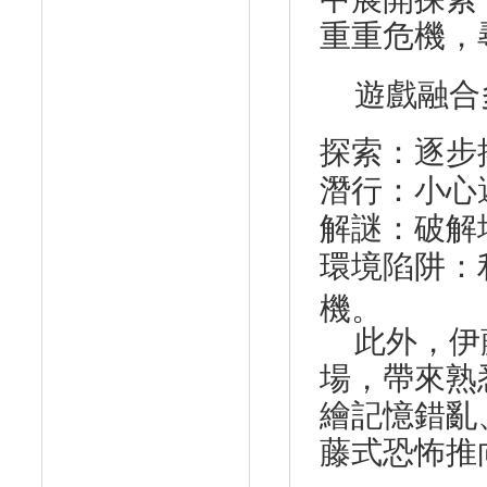
重重危機，
遊戲融合
探索
：逐步
潛行
：小心
解謎
：破解
環境陷阱
：
機。
此外，伊
場，帶來熟
繪記憶錯亂
藤式恐怖推