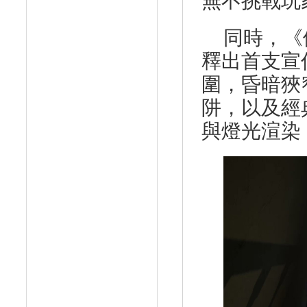
無不挑戰玩
同時，《
釋出首支宣
圍，昏暗狹
阱
，以及經
與燈光渲染