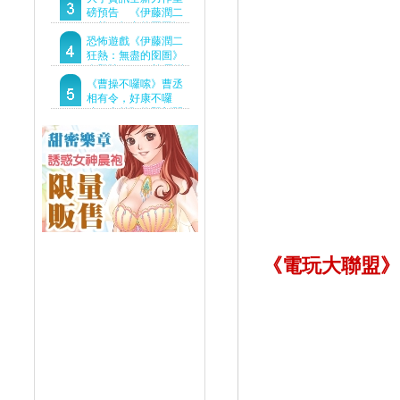
Demo重磅釋出
磅預告 《伊藤潤二
狂熱：無盡的囹圄》
驚悚亮相 ！伊藤潤二
恐怖遊戲《伊藤潤二
恐怖世界首度進軍
狂熱：無盡的囹圄》
Steam
今登陸Steam 詭異洋
樓開啟 同步釋出最新
《曹操不囉嗦》曹丞
預告片
相有令，好康不囉
嗦！事前預約即刻開
跑！
《電玩大聯盟》請