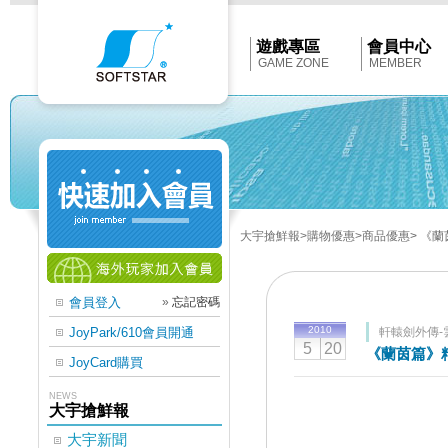
Softstar
官
網
首
遊戲專區
會員中心
頁
GAME ZONE
MEMBER
大宇搶鮮報
>購物優惠
>商品優惠
> 《
會員登入
»
忘記密碼
2010
JoyPark/610會員開通
軒轅劍外傳-
5
20
《蘭茵篇》
JoyCard購買
NEWS
大宇搶鮮報
大宇新聞