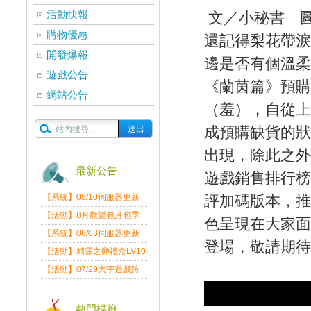
活動快報
文／小秘書 
購物優惠
還記得梨花帶淚
開發爆報
邊是否有個溫柔
遊戲公告
《蘭茵篇》預購
網站公告
（羞），自從上
成預購缺貨的狀
出現，除此之外
最新公告
遊戲銷售排行榜
【系統】08/10伺服器更新
評加碼版本，推
維護公告
【活動】8月歡樂包月包季
色呈現在大家面
送
【系統】08/03伺服器更新
登場，敬請期
維護公告
【活動】精靈之卵禮盒LV10
限量發送中
【活動】07/29大宇遊戲跨
界盛典
熱門標籤