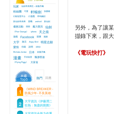
玩家
仙劍奇俠傳五 – 劍傲丹楓
粉絲團
可愛
軒轅劍
快樂豬
行動智慧平台
小遊戲
即時觸控
新仙劍奇俠傳
攻略
android
新仙劍
另外，為了讓某
優惠活動
戀戀
魔力寶貝
仙劍
《Poor George》
iphone
天之痕
擷錄下來，跟大
遊戲
Facebook
競賽
國產
大宇
激活
Angry Bird
明星志願
愛情
功能
說明
100分
《電玩快打》
Michale Jordan
日本
劍傲丹楓
漫畫
手持裝置
飄渺西遊
《Flying Piggy》
大富翁
回應
熱門
《WIND BREAKER -
防風少年- 不良英雄
譚》傳說中最強的男
人現身！即將顛覆風
大宇資訊《伊藤潤二
鈴高中！
狂熱：無盡的囹圄》
登場 Steam 新品節
首支預告片及遊戲
大宇資訊全新力作重