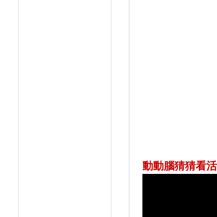
動動腦猜猜看活