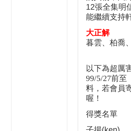
12張全集
能繼續支持
大正解
暮雲、柏喬
以下為超厲
99/5/27
前至
料，若會員
喔！
得獎名單
子揚(ken)