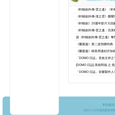
《軒轅劍外傳-雲之遙》《軒轅
《軒轅劍外傳-漢之雲》榮耀珍
《軒轅劍》20週年影片大回顧
《軒轅劍外傳-雲之遙：完美
賀《軒轅劍外傳-雲之遙》奪
《蘭茵篇》第二波預購特典
《蘭茵篇》精美周邊好評加
「DOMO 日誌」音效文祥
[DOMO 日誌] 美術阿福 之
「DOMO 日誌」音樂製作
本站最佳
2011 © 大宇資訊股份有限公