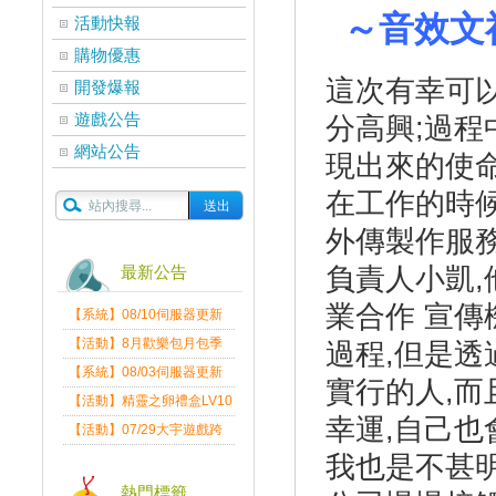
～音效文
活動快報
購物優惠
這次有幸可
開發爆報
遊戲公告
分高興;過程
網站公告
現出來的使命
在工作的時候
外傳製作服務
負責人小凱,
最新公告
業合作 宣傳
【系統】08/10伺服器更新
維護公告
【活動】8月歡樂包月包季
過程,但是透
送
【系統】08/03伺服器更新
實行的人,而
維護公告
【活動】精靈之卵禮盒LV10
幸運,自己也
限量發送中
【活動】07/29大宇遊戲跨
界盛典
我也是不甚
熱門標籤