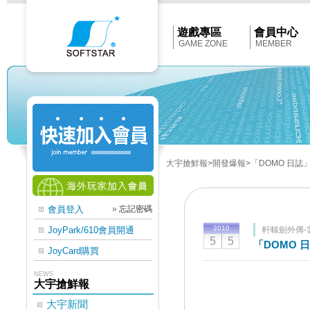
Softstar
官
網
首
遊戲專區
會員中心
頁
GAME ZONE
MEMBER
大宇搶鮮報
>開發爆報
>「DOMO 日
會員登入
»
忘記密碼
2010
JoyPark/610會員開通
軒轅劍外傳-
5
5
「DOMO
JoyCard購買
NEWS
大宇搶鮮報
大宇新聞