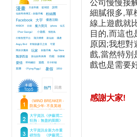
公司慢慢接
漫畫
天使帝國
籃球鬪
說明
細膩很多,單
仙劍奇俠傳五 – 劍傲丹楓
粉絲團
Facebook
大宇
優惠活動
線上遊戲就
KKBOX
古劍
魔力寶貝
iphone
仙五
目的,而這
《Poor George》
小遊戲
憤怒鳥
行動智慧平台
飛天噗噗
新仙劍
國產
原因;我想
Angry Bird
軒轅劍參天之痕
可愛
降妖伏魔錄
玩家
劍傲丹楓
App Store
戲,當然特別
飄渺西遊
新仙劍奇俠傳
功能
快樂豬
戲也是需要好
愛情
即時觸控
遊戲
符卡軒轅
競賽
《Flying Piggy》
暑假
100分
回應
熱門
感謝大家!
《WIND BREAKER -
防風少年- 不良英雄
譚》傳說中最強的男
人現身！即將顛覆風
大宇資訊《伊藤潤二
鈴高中！
狂熱：無盡的囹圄》
登場 Steam 新品節
首支預告片及遊戲
大宇資訊全新力作重
Demo重磅釋出
磅預告 《伊藤潤二