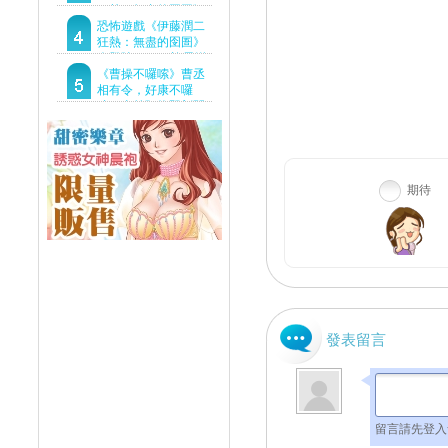
狂熱：無盡的囹圄》
驚悚亮相 ！伊藤潤二
恐怖遊戲《伊藤潤二
恐怖世界首度進軍
狂熱：無盡的囹圄》
Steam
今登陸Steam 詭異洋
樓開啟 同步釋出最新
《曹操不囉嗦》曹丞
預告片
相有令，好康不囉
嗦！事前預約即刻開
跑！
期待
發表留言
留言請先登入