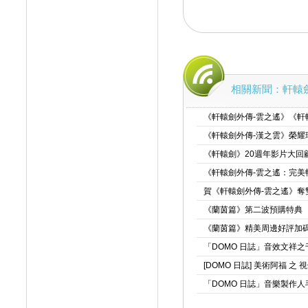
相關新聞：軒轅
《軒轅劍外傳-雲之遙》《軒轅
《軒轅劍外傳-漢之雲》榮耀珍
《軒轅劍》20週年影片大回顧
《軒轅劍外傳-雲之遙：完美
賀《軒轅劍外傳-雲之遙》奪
《蘭茵篇》第二波預購特典
《蘭茵篇》精美周邊好評加
「DOMO 日誌」音效文祥
[DOMO 日誌] 美術阿福 之
「DOMO 日誌」音樂製作