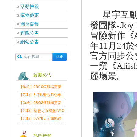
活動快報
星宇互
購物優惠
發團隊
-
Joy 
開發爆報
遊戲公告
冒險新作《
網站公告
年
11
月
24
於
官方同步公
一窺《
Aliis
麗場景。
最新公告
【系統】08/10伺服器更新
維護公告
【活動】8月歡樂包月包季
送
【系統】08/03伺服器更新
維護公告
【活動】精靈之卵禮盒LV10
限量發送中
【活動】07/29大宇遊戲跨
界盛典
熱門標籤