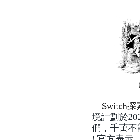
Switch
探
境計劃於
20
們，千萬不
!
官方表示