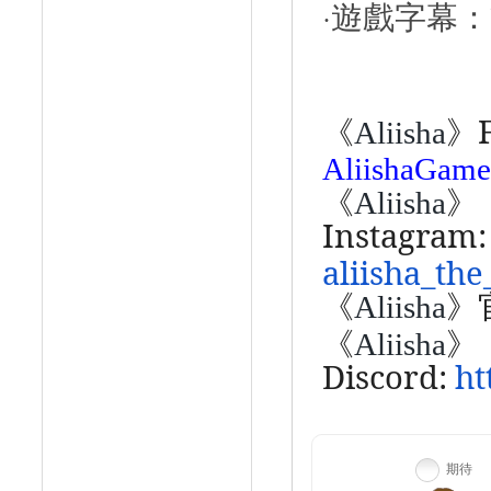
遊戲字幕：
·
《
》
Aliisha
AliishaGame
《
》
Aliisha
Instagram:
aliisha_th
《
》
Aliisha
《
》
Aliisha
Discord:
ht
期待