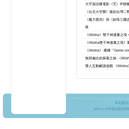
大宇資訊獲電影《咒》IP授
《台北大空襲》復刻台灣二戰
《魔力寶貝》與《妖怪三國志
夜
《Aliisha》雙子神遺棄
《Aliisha雙子神遺棄之
《Aliisha》 榮獲『Game c
無與倫比的探索之旅-《Ali
雙人互動解謎遊戲 《Aliis
本站最佳
2011 © 大宇資訊股份有限公