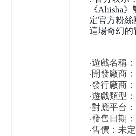
《
Aliisha
》
定官方粉絲
這場奇幻的
遊戲名稱：
·
開發廠商
·
發行廠商
·
遊戲類型：
·
對應平台：
·
發售日期：
·
售價：未定
·