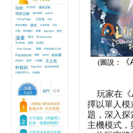
仙劍
手持裝置
優惠活動
明星志願
飛天噗噗
android
《Flying Piggy》
大富翁
仙五
降妖伏魔錄
愛情
天使帝國
古劍
可愛
即時觸控
攻略
App Store
戀戀
漫畫
激活
Michale Jordan
符卡軒轅
競賽
籃球鬪
《Poor George》
遊戲
軒轅劍參天之痕
Facebook
國產
iphone
粉絲團
《
(
圖說：
KKBOX
說明
小遊戲
天之痕
軒轅劍
Angry Bird
新仙劍奇俠傳
行動智慧平台
快樂豬
玩家在《
回應
熱門
擇以單人模
《WIND BREAKER -
防風少年- 不良英雄
題，深入探
譚》傳說中最強的男
人現身！即將顛覆風
大宇資訊《伊藤潤二
主機模式，
鈴高中！
狂熱：無盡的囹圄》
登場 Steam 新品節
首支預告片及遊戲
大宇資訊全新力作重