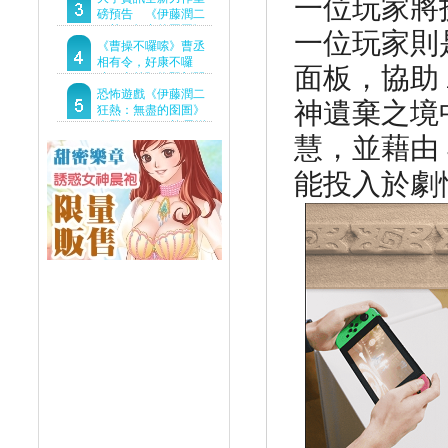
一位玩家將
Demo重磅釋出
磅預告 《伊藤潤二
一位玩家則
狂熱：無盡的囹圄》
驚悚亮相 ！伊藤潤二
《曹操不囉嗦》曹丞
恐怖世界首度進軍
相有令，好康不囉
面板，協助
Steam
嗦！事前預約即刻開
跑！
恐怖遊戲《伊藤潤二
神遺棄之境
狂熱：無盡的囹圄》
今登陸Steam 詭異洋
慧，並藉由
樓開啟 同步釋出最新
預告片
能投入於劇