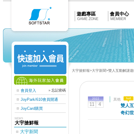
Softstar
官
網
首
遊戲專區
會員中心
頁
GAME ZONE
MEMBER
大宇搶鮮報
>大宇新聞
>雙人互動解謎遊戲
會員登入
»
忘記密碼
2022
JoyPark/610會員開通
其他
11
4
雙人互
JoyCard購買
奇幻世
NEWS
大宇搶鮮報
大宇新聞