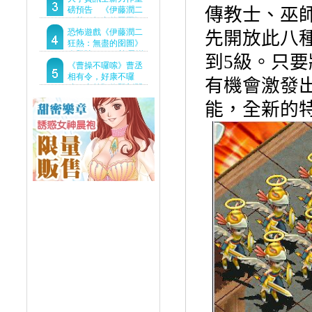
傳教士、巫
Demo重磅釋出
磅預告 《伊藤潤二
狂熱：無盡的囹圄》
驚悚亮相 ！伊藤潤二
恐怖遊戲《伊藤潤二
先開放此八
恐怖世界首度進軍
狂熱：無盡的囹圄》
Steam
今登陸Steam 詭異洋
到
5
級。只要
樓開啟 同步釋出最新
《曹操不囉嗦》曹丞
預告片
相有令，好康不囉
有機會激發
嗦！事前預約即刻開
跑！
能，全新的