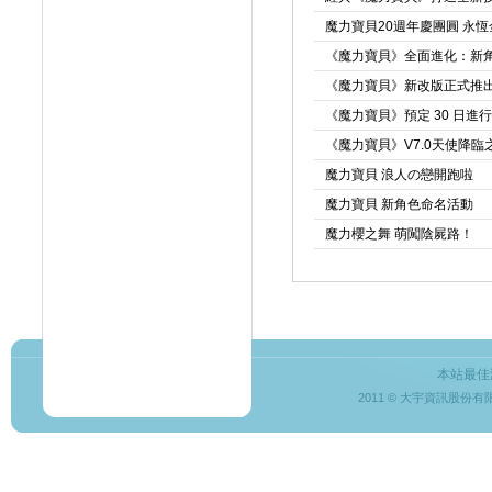
魔力寶貝20週年慶團圓 永
《魔力寶貝》全面進化：新
《魔力寶貝》新改版正式推出
《魔力寶貝》預定 30 日進
《魔力寶貝》V7.0天使降臨
魔力寶貝 浪人の戀開跑啦
魔力寶貝 新角色命名活動
魔力櫻之舞 萌闖陰屍路！
本站最佳
2011 © 大宇資訊股份有限公