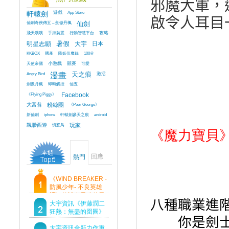
邪魔大軍，
軒轅劍
遊戲
App Store
啟令人耳目
仙劍奇俠傳五 – 劍傲丹楓
仙劍
飛天噗噗
手持裝置
行動智慧平台
攻略
明星志願
暑假
大宇
日本
KKBOX
國產
降妖伏魔錄
100分
天使帝國
小遊戲
競賽
可愛
Angry Bird
漫畫
天之痕
激活
劍傲丹楓
即時觸控
仙五
《Flying Piggy》
Facebook
大富翁
粉絲團
《Poor George》
新仙劍
iphone
軒轅劍參天之痕
android
飄渺西遊
憤怒鳥
玩家
《魔力寶貝
回應
熱門
《WIND BREAKER -
防風少年- 不良英雄
譚》傳說中最強的男
八種職業進
人現身！即將顛覆風
大宇資訊《伊藤潤二
鈴高中！
狂熱：無盡的囹圄》
你是劍
登場 Steam 新品節
首支預告片及遊戲
大宇資訊全新力作重