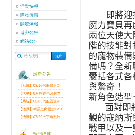
活動快報
即將迎
購物優惠
魔力寶貝再
開發爆報
遊戲公告
兩位天使大
網站公告
階的技能對
的寵物裝備
備嗎？全新
最新公告
囊括各式各
與驚奇！
【系統】08/10伺服器更新
維護公告
【活動】8月歡樂包月包季
新角色造型
送
【系統】08/03伺服器更新
面對即
維護公告
【活動】精靈之卵禮盒LV10
觀的寇納斯
限量發送中
【活動】07/29大宇遊戲跨
界盛典
戰甲以及一
熱門標籤