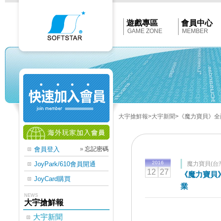
Softstar
官
網
首
遊戲專區
會員中心
頁
GAME ZONE
MEMBER
大宇搶鮮報
>大宇新聞
>《魔力寶貝》
會員登入
»
忘記密碼
2016
JoyPark/610會員開通
魔力寶貝(台
12
27
《魔力寶貝
JoyCard購買
業
NEWS
大宇搶鮮報
大宇新聞