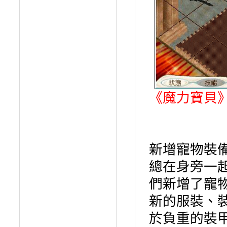
《魔力寶貝
新增寵物裝
總在身旁一
們新增了寵
新的服裝、
於負重的裝