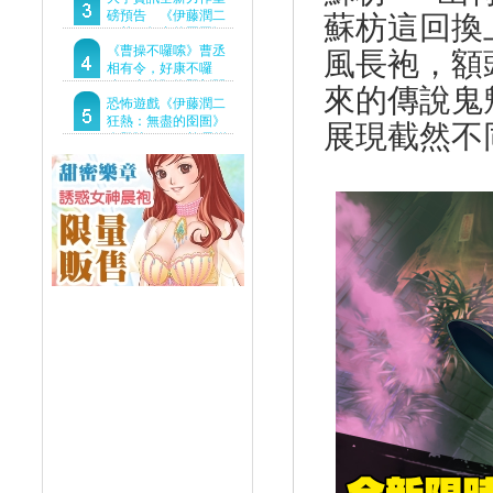
Demo重磅釋出
磅預告 《伊藤潤二
蘇枋這回換
狂熱：無盡的囹圄》
驚悚亮相 ！伊藤潤二
《曹操不囉嗦》曹丞
風長袍，額
恐怖世界首度進軍
相有令，好康不囉
Steam
嗦！事前預約即刻開
來的傳說鬼
跑！
恐怖遊戲《伊藤潤二
狂熱：無盡的囹圄》
展現截然不
今登陸Steam 詭異洋
樓開啟 同步釋出最新
預告片