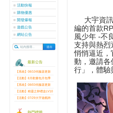
活動快報
購物優惠
大宇資訊
開發爆報
編的首款RPG
遊戲公告
網站公告
風少年 -
支持與熱烈
悄悄逼近，
動，邀請各
最新公告
行」，體驗
【系統】08/10伺服器更新
維護公告
【活動】8月歡樂包月包季
送
【系統】08/03伺服器更新
維護公告
【活動】精靈之卵禮盒LV10
限量發送中
【活動】07/29大宇遊戲跨
界盛典
熱門標籤