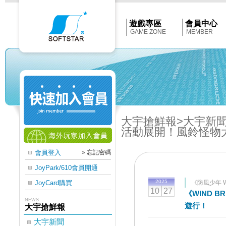
Softstar
官
網
首
遊戲專區
會員中心
頁
GAME ZONE
MEMBER
大宇搶鮮報
>大宇新
活動展開！風鈴怪物
會員登入
»
忘記密碼
JoyPark/610會員開通
2025
JoyCard購買
《防風少年 W
10
27
《WIND 
NEWS
遊行！
大宇搶鮮報
大宇新聞