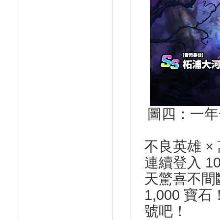
圖四：一年
不良英雄 ×
連續登入 
天驚喜不間
1,000 
號吧！