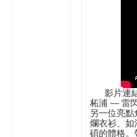
影片連結： 
柘浦 — 雷
另一位亮點
爛衣衫、如
碩的體格。