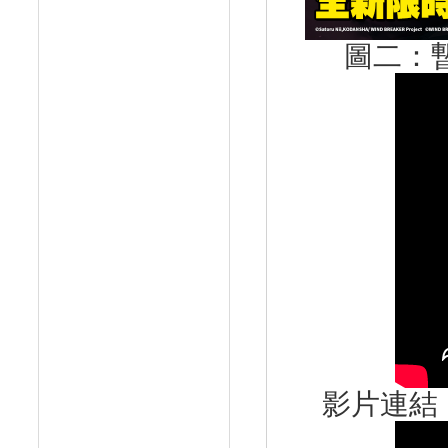
圖二：
影片連結： h