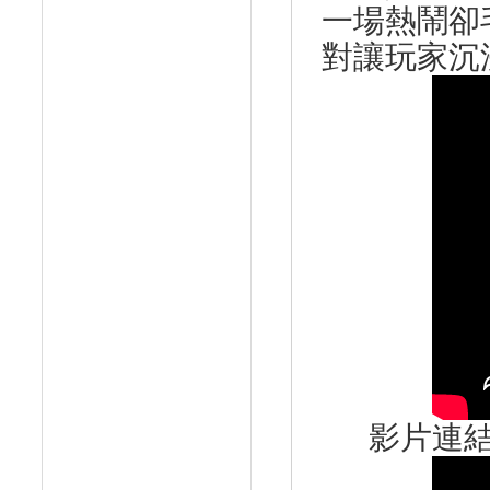
一場熱鬧卻
對讓玩家沉
影片連結： h