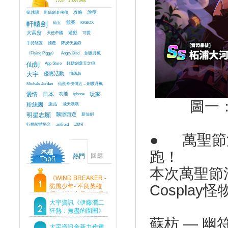
籃球鬪
新仙劍奇俠傳
攻略
說明
軒轅劍
仙五
競賽
KKBOX
大富翁
天使帝國
遊戲
可愛
手持裝置
國產
降妖伏魔錄
《Flying Piggy》
Angry Bird
劍傲丹楓
仙劍
App Store
軒轅劍參天之痕
大宇
優惠活動
憤怒鳥
Michale Jordan
仙劍奇俠傳五 – 劍傲丹楓
愛情
日本
功能
iphone
玩家
圖一
粉絲團
激活
飛天噗噗
明星志願
飄渺西遊
新仙劍
行動智慧平台
android
100分
●
萬聖節
跑！
回應
熱門
本次萬聖節
《WIND BREAKER -
Cospla
防風少年- 不良英雄
譚》傳說中最強的男
人現身！即將顛覆風
大宇資訊《伊藤潤二
鈴高中！
狂熱：無盡的囹圄》
登場 Steam 新品節
蘇枋 — 幽
首支預告片及遊戲
大宇資訊全新力作重