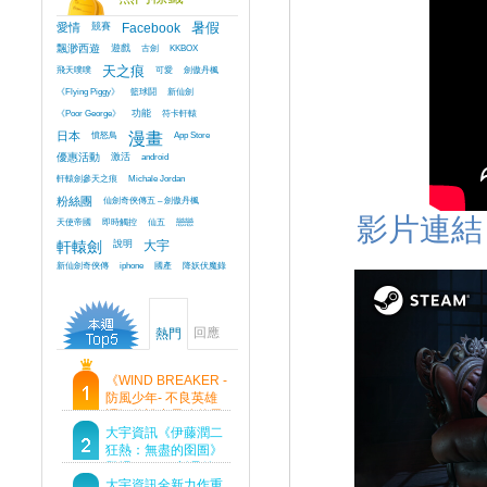
愛情
競賽
Facebook
暑假
飄渺西遊
遊戲
古劍
KKBOX
飛天噗噗
天之痕
可愛
劍傲丹楓
《Flying Piggy》
籃球鬪
新仙劍
《Poor George》
功能
符卡軒轅
日本
憤怒鳥
漫畫
App Store
優惠活動
激活
android
軒轅劍參天之痕
Michale Jordan
粉絲團
仙劍奇俠傳五 – 劍傲丹楓
影片連結
天使帝國
即時觸控
仙五
戀戀
軒轅劍
說明
大宇
新仙劍奇俠傳
iphone
國產
降妖伏魔錄
回應
熱門
《WIND BREAKER -
防風少年- 不良英雄
譚》傳說中最強的男
人現身！即將顛覆風
大宇資訊《伊藤潤二
鈴高中！
狂熱：無盡的囹圄》
登場 Steam 新品節
首支預告片及遊戲
大宇資訊全新力作重