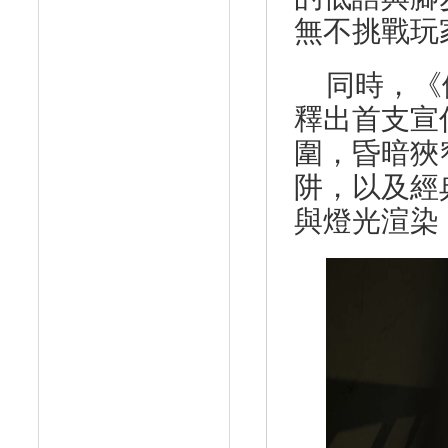
無不挑戰玩
同時，《
釋出首支宣
圍，昏暗狹
阱
，以及經
與燈光渲染