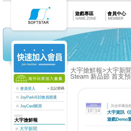
Softstar
官
網
首
遊戲專區
會員中心
頁
GAME ZONE
MEMBER
大宇搶鮮報
>大宇新
Steam 新品節 首
會員登入
»
忘記密碼
JoyPark/610會員開通
2025
JoyCard購買
其他單機遊
10
14
大宇資訊《伊
NEWS
遊戲Demo
大宇搶鮮報
大宇新聞