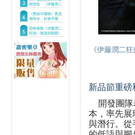
Demo重磅釋出
磅預告 《伊藤潤二
狂熱：無盡的囹圄》
驚悚亮相 ！伊藤潤二
《曹操不囉嗦》曹丞
恐怖世界首度進軍
相有令，好康不囉
Steam
嗦！事前預約即刻開
跑！
恐怖遊戲《伊藤潤二
狂熱：無盡的囹圄》
今登陸Steam 詭異洋
樓開啟 同步釋出最新
預告片
《伊藤潤二狂
新品節重磅
開發團隊
本，
率先展
與潛行。從
的低語與腳