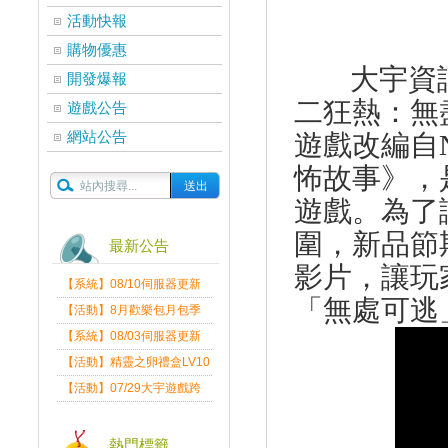
活動快報
購物優惠
大宇資
開發爆報
二狂熱：無
遊戲公告
網站公告
遊戲改編自
怖故事》，
遊戲。為了
圍，新品節
最新公告
影片，讓玩
【系統】08/10伺服器更新
「無處可逃
維護公告
【活動】8月歡樂包月包季
送
【系統】08/03伺服器更新
維護公告
【活動】精靈之卵禮盒LV10
限量發送中
【活動】07/29大宇遊戲跨
界盛典
熱門標籤