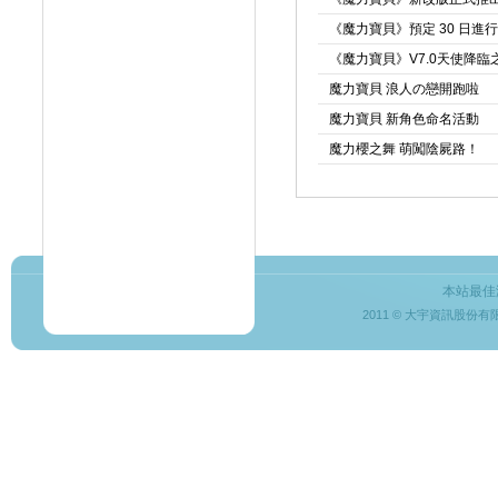
《魔力寶貝》預定 30 日進
《魔力寶貝》V7.0天使降臨
魔力寶貝 浪人の戀開跑啦
魔力寶貝 新角色命名活動
魔力櫻之舞 萌闖陰屍路！
本站最佳
2011 © 大宇資訊股份有限公