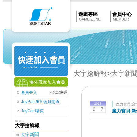
Softstar
官
網
首
遊戲專區
會員中心
頁
GAME ZONE
MEMBER
大宇搶鮮報
>大宇新
會員登入
»
忘記密碼
JoyPark/610會員開通
2013
魔力寶貝(台
6
7
魔力寶貝 
JoyCard購買
NEWS
大宇搶鮮報
大宇新聞