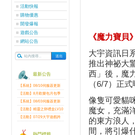
活動快報
購物優惠
開發爆報
遊戲公告
《魔力寶貝
網站公告
大宇資訊日
推出神祕大
西」後，魔力
最新公告
（6/7）正
【系統】08/10伺服器更新
維護公告
【活動】8月歡樂包月包季
像隻可愛貓
送
【系統】08/03伺服器更新
維護公告
魔女，充滿
【活動】精靈之卵禮盒LV10
限量發送中
【活動】07/29大宇遊戲跨
的東方浪人
界盛典
間，將引爆
熱門標籤