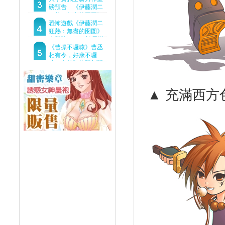
Demo重磅釋出
磅預告 《伊藤潤二
狂熱：無盡的囹圄》
驚悚亮相 ！伊藤潤二
恐怖遊戲《伊藤潤二
恐怖世界首度進軍
狂熱：無盡的囹圄》
Steam
今登陸Steam 詭異洋
樓開啟 同步釋出最新
《曹操不囉嗦》曹丞
預告片
相有令，好康不囉
嗦！事前預約即刻開
跑！
▲ 充滿西方