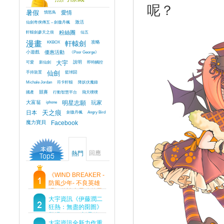
呢？
暑假
憤怒鳥
愛情
仙劍奇俠傳五 – 劍傲丹楓
激活
軒轅劍參天之痕
粉絲團
仙五
漫畫
KKBOX
軒轅劍
攻略
小遊戲
優惠活動
《Poor George》
可愛
新仙劍
大宇
說明
即時觸控
手持裝置
仙劍
籃球鬪
Michale Jordan
符卡軒轅
降妖伏魔錄
國產
競賽
行動智慧平台
飛天噗噗
大富翁
iphone
明星志願
玩家
日本
天之痕
劍傲丹楓
Angry Bird
魔力寶貝
Facebook
回應
熱門
《WIND BREAKER -
防風少年- 不良英雄
譚》傳說中最強的男
人現身！即將顛覆風
大宇資訊《伊藤潤二
鈴高中！
狂熱：無盡的囹圄》
登場 Steam 新品節
首支預告片及遊戲
大宇資訊全新力作重