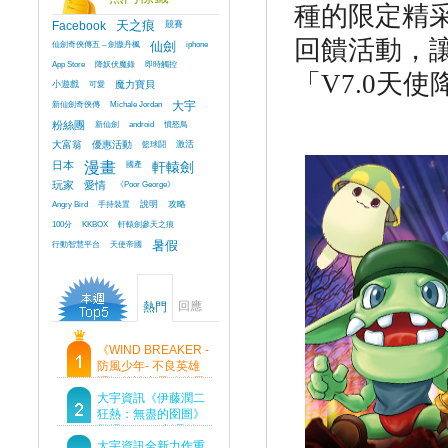
種的限定精
Facebook
天之痕
競賽
回饋活動，
仙劍奇俠傳五 – 劍傲丹楓
仙劍
iphone
App Store
降妖伏魔錄
即時觸控
「
V7.0
天使
小遊戲
可愛
魔力寶貝
新仙劍奇俠傳
Michale Jordan
大宇
粉絲團
新仙劍
android
憤怒鳥
大富翁
優惠活動
籃球鬪
激活
日本
漫畫
國產
軒轅劍
玩家
愛情
《Poor George》
Angry Bird
手持裝置
說明
攻略
100分
KKBOX
軒轅劍參天之痕
行動智慧平台
天使帝國
暑假
回應
熱門
《WIND BREAKER -
防風少年- 不良英雄
譚》傳說中最強的男
人現身！即將顛覆風
大宇資訊《伊藤潤二
鈴高中！
狂熱：無盡的囹圄》
登場 Steam 新品節
首支預告片及遊戲
大宇資訊全新力作重