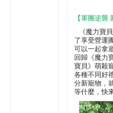
【軍團逆襲
《魔力寶貝
了享受營運
可以一起拿
回歸《魔力
寶貝》萌殺
各種不同好
分新寵物，
等什麼，快