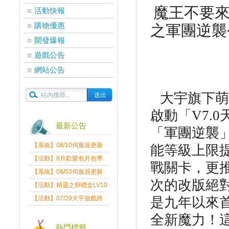
魔王不要
活動快報
購物優惠
之軍團逆襲
開發爆報
遊戲公告
網站公告
大宇旗下萌
啟動「
V7.0
最新公告
「軍團逆襲
【系統】08/10伺服器更新
能等級上限
維護公告
【活動】8月歡樂包月包季
戰關卡，更
送
【系統】08/03伺服器更新
次的改版絕
維護公告
【活動】精靈之卵禮盒LV10
限量發送中
【活動】07/29大宇遊戲跨
是九年以來
界盛典
全新魔力！
熱門標籤