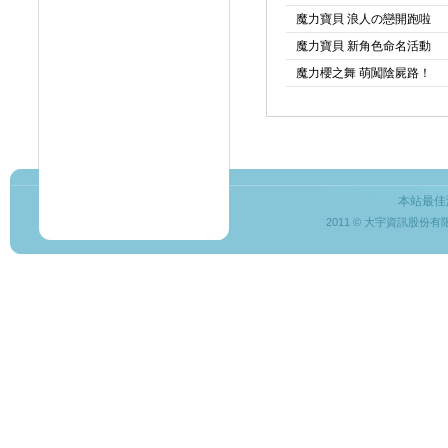
魔力寶貝 浪人の戀開跑啦
魔力寶貝 新角色命名活動
魔力櫻之舞 萌闖陰屍路！
本站最佳
2011 © 大宇資訊股份有限公