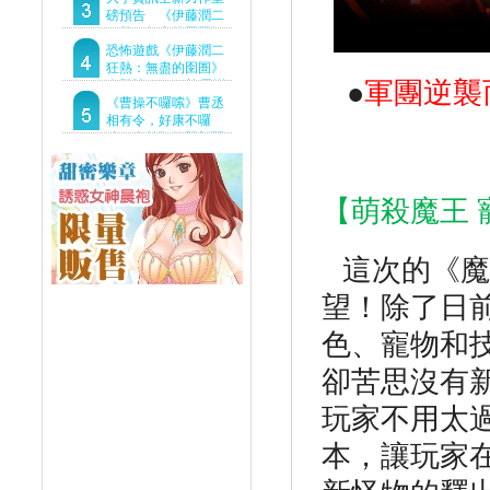
Demo重磅釋出
磅預告 《伊藤潤二
狂熱：無盡的囹圄》
驚悚亮相 ！伊藤潤二
恐怖遊戲《伊藤潤二
恐怖世界首度進軍
狂熱：無盡的囹圄》
●
軍團逆襲
Steam
今登陸Steam 詭異洋
樓開啟 同步釋出最新
《曹操不囉嗦》曹丞
預告片
相有令，好康不囉
嗦！事前預約即刻開
跑！
【萌殺魔王 
這次的《魔
望！除了日
色、寵物和
卻苦思沒有
玩家不用太
本，讓玩家