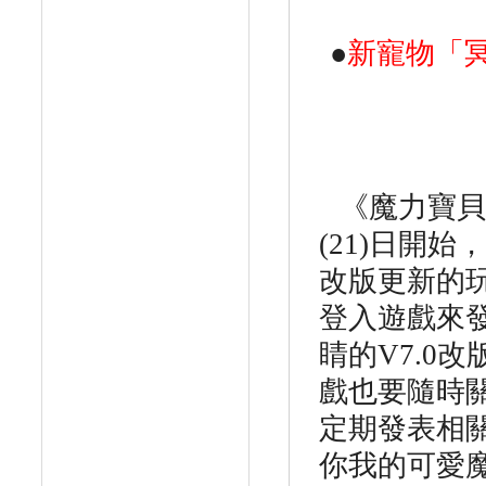
●
新寵物「
《魔力寶貝
(21)
日開始，
改版更新的
登入遊戲來
睛的
V7.0
改
戲也要隨時
定期發表相
你我的可愛