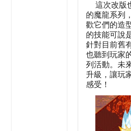
這次改版
的魔龍系列
歡它們的造
的技能可說
針對目前舊
也聽到玩家
列活動。未
升級，讓玩
感受！