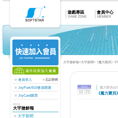
Softstar
官
網
首
遊戲專區
會員中心
頁
GAME ZONE
MEMBER
大宇搶鮮報
>大宇新聞
>《魔力寶貝》V7
會員登入
»
忘記密碼
2014
JoyPark/610會員開通
魔力寶貝(台
11
21
《魔力寶貝》
JoyCard購買
NEWS
大宇搶鮮報
大宇新聞