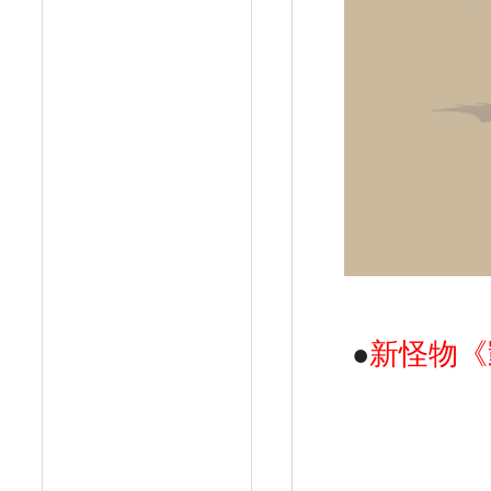
●
新怪物《