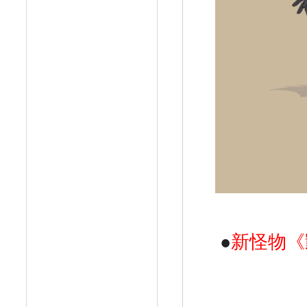
●
新怪物《