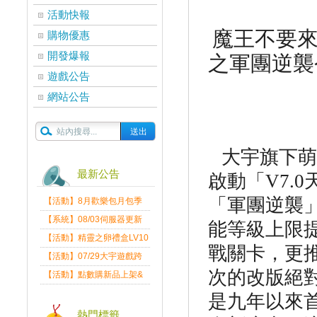
活動快報
魔王不要
購物優惠
開發爆報
之軍團逆襲
遊戲公告
網站公告
大宇旗下萌
最新公告
啟動「
V7.0
「軍團逆襲
【活動】8月歡樂包月包季
送
【系統】08/03伺服器更新
能等級上限
維護公告
【活動】精靈之卵禮盒LV10
戰關卡，更
限量發送中
【活動】07/29大宇遊戲跨
界盛典
次的改版絕
【活動】點數購新品上架&
好禮回饋活動公告
是九年以來
熱門標籤