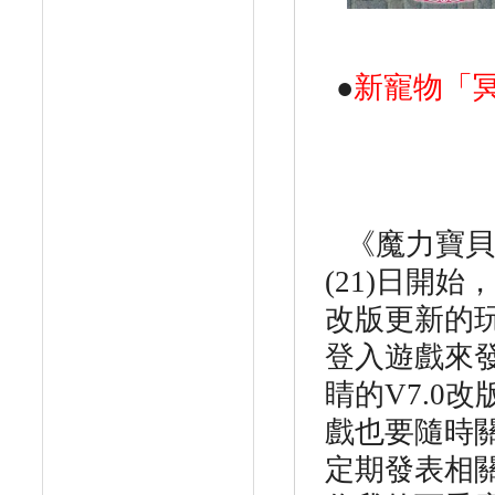
●
新寵物「
《魔力寶貝
(21)
日開始，
改版更新的
登入遊戲來
睛的
V7.0
改
戲也要隨時
定期發表相