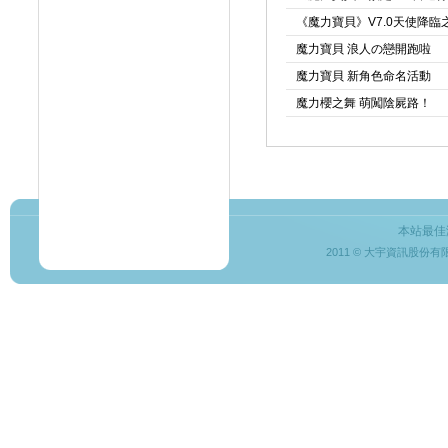
《魔力寶貝》V7.0天使降臨
魔力寶貝 浪人の戀開跑啦
魔力寶貝 新角色命名活動
魔力櫻之舞 萌闖陰屍路！
本站最佳
2011 © 大宇資訊股份有限公