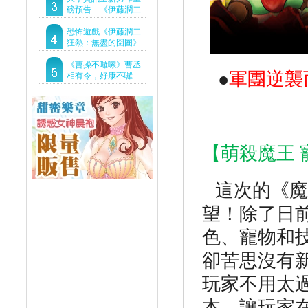
Demo重磅釋出
磅預告 《伊藤潤二
狂熱：無盡的囹圄》
驚悚亮相 ！伊藤潤二
恐怖遊戲《伊藤潤二
恐怖世界首度進軍
狂熱：無盡的囹圄》
Steam
今登陸Steam 詭異洋
樓開啟 同步釋出最新
《曹操不囉嗦》曹丞
●
軍團逆襲
預告片
相有令，好康不囉
嗦！事前預約即刻開
跑！
【萌殺魔王 
這次的《魔
望！除了日
色、寵物和
卻苦思沒有
玩家不用太
本，讓玩家