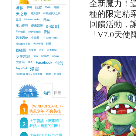
全新魔力！
暑假
攻略
玩家
100分
戀戀
種的限定精
天之痕
飛天噗噗
軒轅劍參天之痕
激活
Michale Jordan
日本
回饋活動，
魔力寶貝
優惠活動
軒轅劍
即時觸控
降妖伏魔錄
愛情
「
V7.0
天使
飄渺西遊
小遊戲
《Flying Piggy》
行動智慧平台
天使帝國
競賽
粉絲團
快樂豬
古劍
符卡軒轅
明星志願
仙五
KKBOX
iphone
大富翁
國產
Facebook
仙劍
Angry Bird
漫畫
仙劍奇俠傳五 – 劍傲丹楓
遊戲
籃球鬪
回應
熱門
《WIND BREAKER -
防風少年- 不良英雄
譚》傳說中最強的男
人現身！即將顛覆風
大宇資訊《伊藤潤二
鈴高中！
狂熱：無盡的囹圄》
登場 Steam 新品節
首支預告片及遊戲
大宇資訊全新力作重