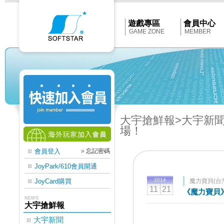
Softstar
官
網
首
遊戲專區
會員中心
頁
GAME ZONE
MEMBER
大宇搶鮮報
>大宇新
場！
會員登入
»
忘記密碼
JoyPark/610會員開通
2014
JoyCard購買
魔力寶貝(台
11
21
《魔力寶貝》
NEWS
大宇搶鮮報
大宇新聞