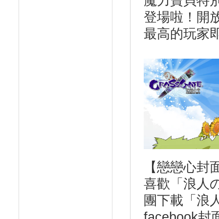
魔力寶貝特
登場啦！開
最高的玩家
【戀戀心封
喜歡「浪人
團下載「浪
facebo