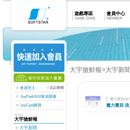
Softstar
官
網
首
遊戲專區
會員中心
頁
GAME ZONE
MEMBER
大宇搶鮮報
>大宇新
會員登入
»
忘記密碼
JoyPark/610會員開通
2013
魔力寶貝(台
7
8
魔力寶貝 
JoyCard購買
NEWS
大宇搶鮮報
大宇新聞