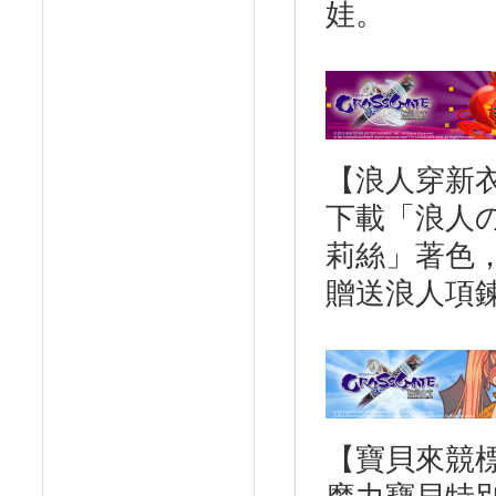
娃。
【浪人穿新
下載「浪人
莉絲」著色
贈送浪人項
【寶貝來競