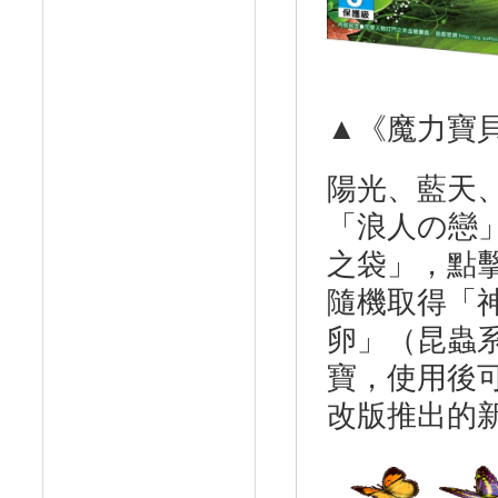
▲《魔力寶
陽光、藍天
「浪人の戀
之袋」，點
隨機取得「
卵」（昆蟲
寶，使用後可
改版推出的