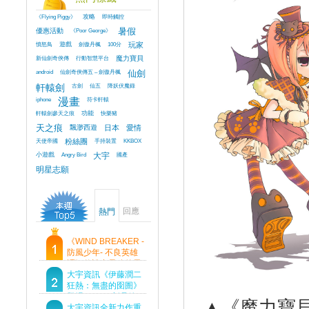
《Flying Piggy》
攻略
即時觸控
優惠活動
《Poor George》
暑假
憤怒鳥
遊戲
劍傲丹楓
100分
玩家
新仙劍奇俠傳
行動智慧平台
魔力寶貝
android
仙劍奇俠傳五 – 劍傲丹楓
仙劍
軒轅劍
古劍
仙五
降妖伏魔錄
iphone
漫畫
符卡軒轅
軒轅劍參天之痕
功能
快樂豬
天之痕
飄渺西遊
日本
愛情
天使帝國
粉絲團
手持裝置
KKBOX
小遊戲
Angry Bird
大宇
國產
明星志願
回應
熱門
《WIND BREAKER -
防風少年- 不良英雄
譚》傳說中最強的男
人現身！即將顛覆風
大宇資訊《伊藤潤二
鈴高中！
狂熱：無盡的囹圄》
登場 Steam 新品節
▲《魔力寶貝
首支預告片及遊戲
大宇資訊全新力作重