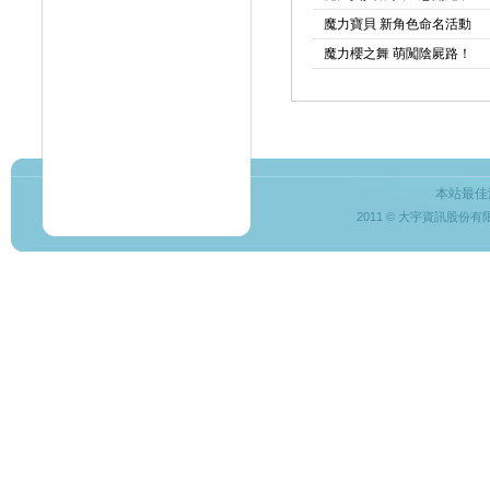
魔力寶貝 新角色命名活動
魔力櫻之舞 萌闖陰屍路！
本站最佳
2011 © 大宇資訊股份有限公