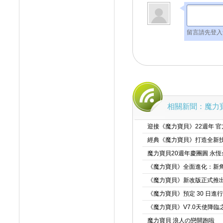
留言請先登入
相關新聞：魔力寶
迎接《魔力寶貝》22週年 
經典《魔力寶貝》打造全新技
魔力寶貝20週年慶團圓 永
《魔力寶貝》全面進化：新
《魔力寶貝》新改版正式推出
《魔力寶貝》預定 30 日進
《魔力寶貝》V7.0天使降臨
魔力寶貝 浪人の戀開跑啦