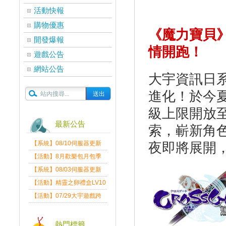
活動快報
購物優惠
《魔力寶貝》
開發爆報
情開跑！
遊戲公告
網站公告
大宇資訊日系
進化！於今
級上限開放至
最新公告
索，嶄新角
【系統】08/10伺服器更新
夜即將展開，
維護公告
【活動】8月歡樂包月包季
送
【系統】08/03伺服器更新
維護公告
【活動】精靈之卵禮盒LV10
限量發送中
【活動】07/29大宇遊戲跨
界盛典
熱門標籤