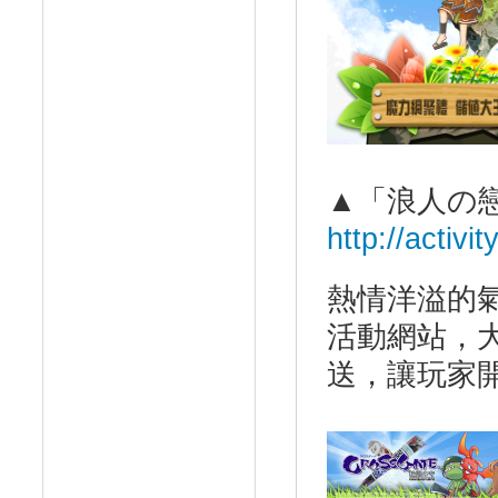
▲「浪人の
http://activ
熱情洋溢的
活動網站，
送，讓玩家