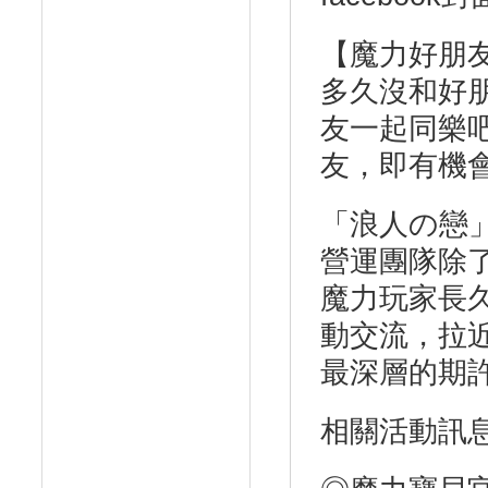
【魔力好朋
多久沒和好
友一起同樂
友，即有機
「浪人の戀
營運團隊除
魔力玩家長
動交流，拉
最深層的期
相關活動訊