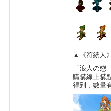
▲《符紙人
「浪人の戀」
購購線上購點
得到，數量