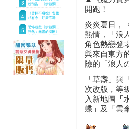
Demo重磅釋出
磅預告 《伊藤潤二
開跑！
狂熱：無盡的囹圄》
驚悚亮相 ！伊藤潤二
《曹操不囉嗦》曹丞
恐怖世界首度進軍
相有令，好康不囉
炎炎夏日，《
Steam
嗦！事前預約即刻開
跑！
恐怖遊戲《伊藤潤二
狂熱：無盡的囹圄》
熱情，「浪
今登陸Steam 詭異洋
樓開啟 同步釋出最新
角色熱戀登
預告片
與來自東方
險的「浪人
「草盞」與
次改版，等級
入新地圖「
蝶」及「雲