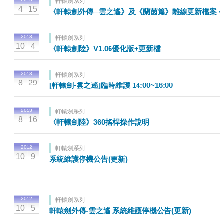
軒轅劍系列
4
15
《軒轅劍外傳─雲之遙》及《蘭茵篇》離線更新檔案 
2013
軒轅劍系列
10
4
《軒轅劍陸》V1.06優化版+更新檔
2013
軒轅劍系列
8
29
[軒轅劍-雲之遙]臨時維護 14:00~16:00
2013
軒轅劍系列
8
16
《軒轅劍陸》360搖桿操作說明
2012
軒轅劍系列
10
9
系統維護停機公告(更新)
2012
軒轅劍系列
10
5
軒轅劍外傳-雲之遙 系統維護停機公告(更新)