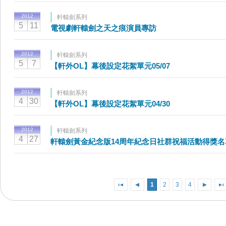
2012
軒轅劍系列
5
11
電視劇軒轅劍之天之痕演員專訪
2012
軒轅劍系列
5
7
【軒外OL】幕後設定花絮單元05/07
2012
軒轅劍系列
4
30
【軒外OL】幕後設定花絮單元04/30
2012
軒轅劍系列
4
27
軒轅劍黃金紀念版14周年紀念日社群祝福活動得獎名
1
2
3
4