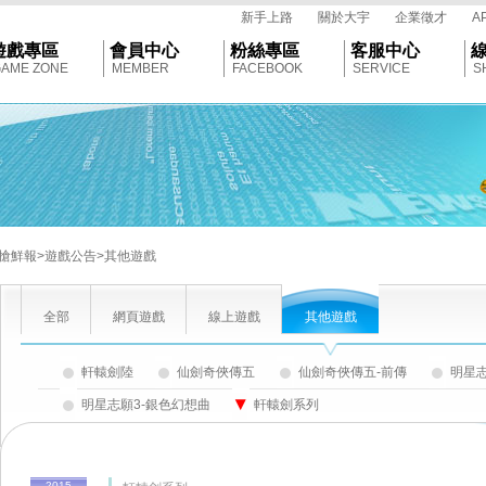
tar
新手上路
關於大宇
企業徵才
A
遊戲專區
會員中心
粉絲專區
客服中心
AME ZONE
MEMBER
FACEBOOK
SERVICE
S
搶鮮報
>遊戲公告
>其他遊戲
全部
網頁遊戲
線上遊戲
其他遊戲
軒轅劍陸
仙劍奇俠傳五
仙劍奇俠傳五-前傳
明星志
明星志願3-銀色幻想曲
軒轅劍系列
2015