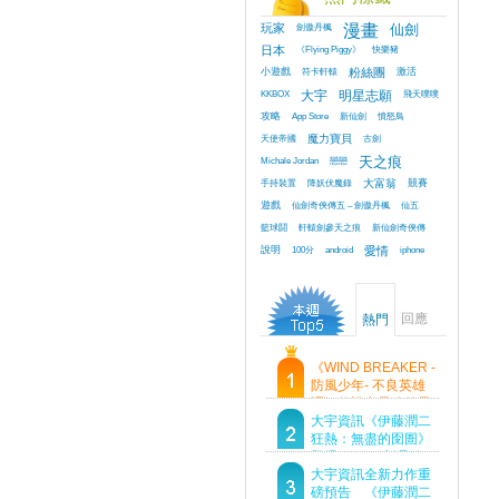
玩家
劍傲丹楓
漫畫
仙劍
日本
《Flying Piggy》
快樂豬
小遊戲
符卡軒轅
粉絲團
激活
KKBOX
大宇
明星志願
飛天噗噗
攻略
App Store
新仙劍
憤怒鳥
天使帝國
魔力寶貝
古劍
Michale Jordan
戀戀
天之痕
手持裝置
降妖伏魔錄
大富翁
競賽
遊戲
仙劍奇俠傳五 – 劍傲丹楓
仙五
籃球鬪
軒轅劍參天之痕
新仙劍奇俠傳
說明
100分
android
愛情
iphone
回應
熱門
《WIND BREAKER -
防風少年- 不良英雄
譚》傳說中最強的男
人現身！即將顛覆風
大宇資訊《伊藤潤二
鈴高中！
狂熱：無盡的囹圄》
登場 Steam 新品節
首支預告片及遊戲
大宇資訊全新力作重
Demo重磅釋出
磅預告 《伊藤潤二