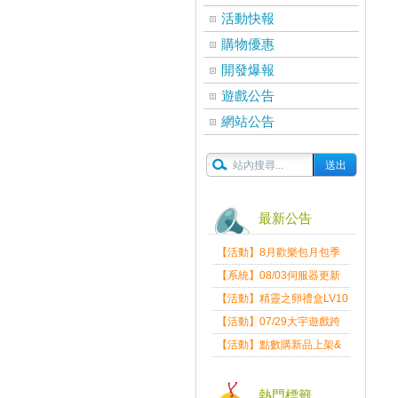
活動快報
購物優惠
開發爆報
遊戲公告
網站公告
最新公告
【活動】8月歡樂包月包季
送
【系統】08/03伺服器更新
維護公告
【活動】精靈之卵禮盒LV10
限量發送中
【活動】07/29大宇遊戲跨
界盛典
【活動】點數購新品上架&
好禮回饋活動公告
熱門標籤