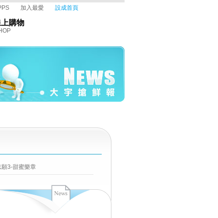
PPS
加入最愛
設成首頁
線上購物
HOP
願3-甜蜜樂章