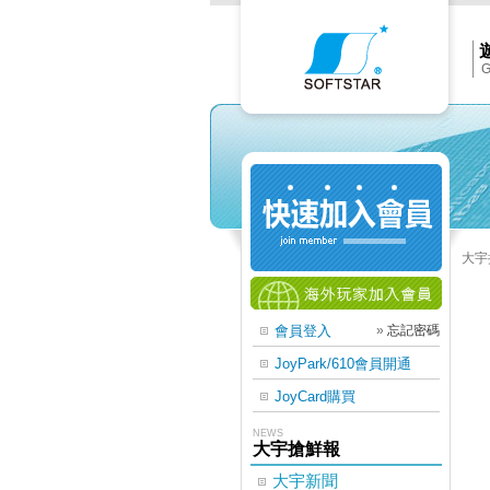
Softs
官
網
首
頁
G
大宇
會員登入
»
忘記密碼
JoyPark/610會員開通
JoyCard購買
NEWS
大宇搶鮮報
大宇新聞