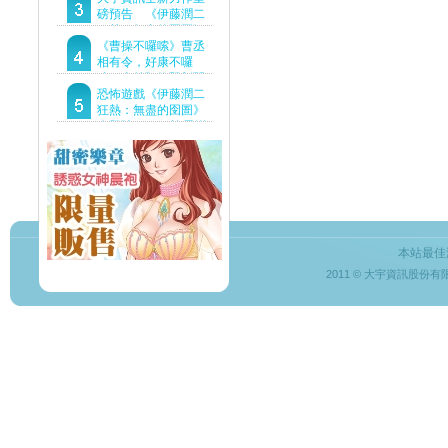
Demo重磅釋出
磅預告 《伊藤潤二
狂熱：無盡的囹圄》
驚悚亮相 ！伊藤潤二
《曹操不囉嗦》曹丞
恐怖世界首度進軍
相有令，好康不囉
Steam
嗦！事前預約即刻開
跑！
恐怖遊戲《伊藤潤二
狂熱：無盡的囹圄》
今登陸Steam 詭異洋
樓開啟 同步釋出最新
預告片
本站最佳
2011 © 大宇資訊股份有限公