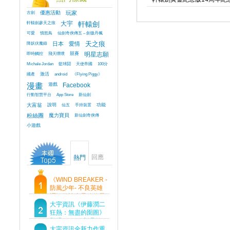
古劍
優惠活動
玩家
軒轅劍參天之痕
大宇
軒轅劍
可愛
憤怒鳥
仙劍奇俠傳五 – 劍傲丹楓
降妖伏魔錄
日本
愛情
天之痕
即時觸控
飛天噗噗
競賽
明星志願
Michale Jordan
籃球鬪
天使帝國
100分
國產
激活
android
《Flying Piggy》
漫畫
遊戲
Facebook
行動智慧平台
App Store
新仙劍
大富翁
說明
仙五
手持裝置
功能
粉絲團
魔力寶貝
新仙劍奇俠傳
小遊戲
回應
熱門
《WIND BREAKER -
防風少年- 不良英雄
譚》傳說中最強的男
人現身！即將顛覆風
大宇資訊《伊藤潤二
鈴高中！
狂熱：無盡的囹圄》
登場 Steam 新品節
首支預告片及遊戲
大宇資訊全新力作重