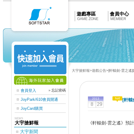
Softstar
官
網
首
遊戲專區
會員中心
頁
GAME ZONE
MEMBER
大宇搶鮮報
>遊戲公告
>[軒轅劍-雲之遙]臨
會員登入
»
忘記密碼
2013
JoyPark/610會員開通
[軒轅
8
29
JoyCard購買
NEWS
大宇搶鮮報
《軒轅劍-雲之遙》預計今
大宇新聞