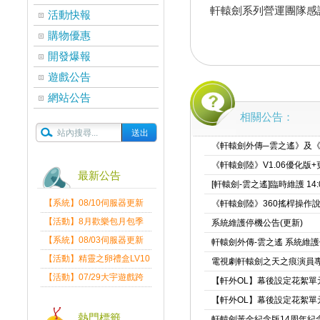
軒轅劍系列營運團隊感
活動快報
購物優惠
開發爆報
遊戲公告
網站公告
相關公告：
《軒轅劍外傳─雲之遙》及《
《軒轅劍陸》V1.06優化版
最新公告
[軒轅劍-雲之遙]臨時維護 14:0
【系統】08/10伺服器更新
《軒轅劍陸》360搖桿操作
維護公告
【活動】8月歡樂包月包季
系統維護停機公告(更新)
送
【系統】08/03伺服器更新
軒轅劍外傳-雲之遙 系統維護
維護公告
【活動】精靈之卵禮盒LV10
電視劇軒轅劍之天之痕演員
限量發送中
【活動】07/29大宇遊戲跨
【軒外OL】幕後設定花絮單元0
界盛典
【軒外OL】幕後設定花絮單元0
熱門標籤
軒轅劍黃金紀念版14周年紀