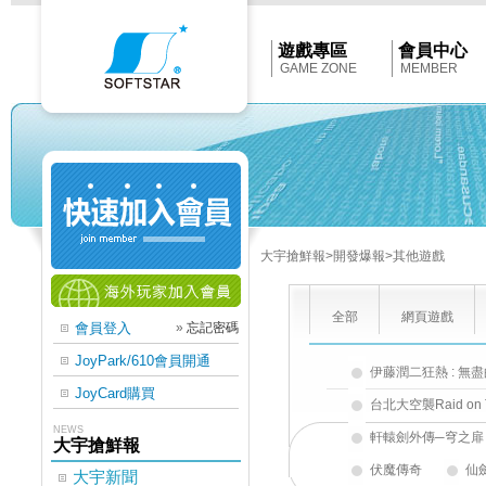
Softstar
官
網
首
遊戲專區
會員中心
頁
GAME ZONE
MEMBER
大宇搶鮮報
>開發爆報
>其他遊戲
全部
網頁遊戲
會員登入
»
忘記密碼
JoyPark/610會員開通
伊藤潤二狂熱 : 無
JoyCard購買
台北大空襲Raid on T
NEWS
軒轅劍外傳─穹之扉
大宇搶鮮報
伏魔傳奇
仙
大宇新聞