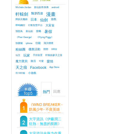
Michale Jordan
新仙劍奇俠傳
android
軒轅劍
飄渺西遊
漫畫
降妖伏魔錄
日本
仙劍
遊戲
即時觸控
行動智慧平台
大富翁
憤怒鳥
新仙劍
攻略
暑假
《Poor George》
《Flying Piggy》
快樂豬
iphone
功能
飛天噗噗
粉絲團
優惠活動
戀戀
100分
仙五
玩家
手持裝置
軒轅劍參天之痕
魔力寶貝
激活
可愛
愛情
天之痕
Facebook
App Store
符卡軒轅
小遊戲
回應
熱門
《WIND BREAKER -
防風少年- 不良英雄
譚》傳說中最強的男
人現身！即將顛覆風
大宇資訊《伊藤潤二
鈴高中！
狂熱：無盡的囹圄》
登場 Steam 新品節
首支預告片及遊戲
大宇資訊全新力作重