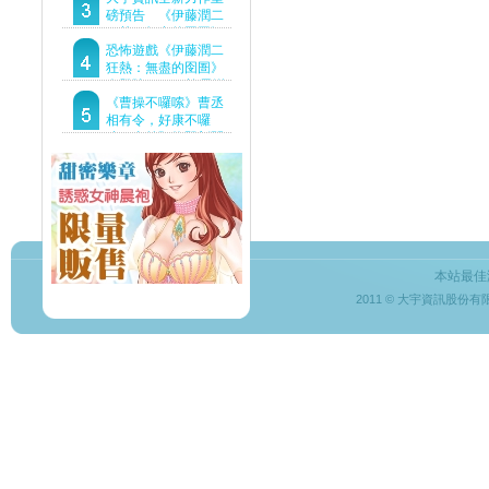
Demo重磅釋出
磅預告 《伊藤潤二
狂熱：無盡的囹圄》
驚悚亮相 ！伊藤潤二
恐怖遊戲《伊藤潤二
恐怖世界首度進軍
狂熱：無盡的囹圄》
Steam
今登陸Steam 詭異洋
樓開啟 同步釋出最新
《曹操不囉嗦》曹丞
預告片
相有令，好康不囉
嗦！事前預約即刻開
跑！
本站最佳
2011 © 大宇資訊股份有限公