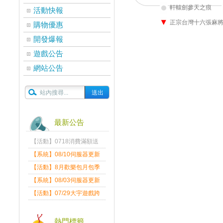
軒轅劍參天之痕
活動快報
正宗台灣十六張麻
購物優惠
開發爆報
遊戲公告
網站公告
最新公告
【活動】0718消費滿額送
獎勵派發通知
【系統】08/10伺服器更新
維護公告
【活動】8月歡樂包月包季
送
【系統】08/03伺服器更新
維護公告
【活動】07/29大宇遊戲跨
界盛典
熱門標籤