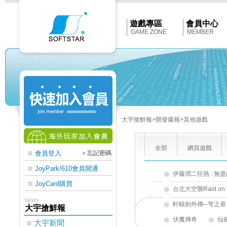
Softstar
官
網
首
遊戲專區
會員中心
頁
GAME ZONE
MEMBER
大宇搶鮮報
>開發爆報
>其他遊戲
全部
網頁遊戲
會員登入
»
忘記密碼
JoyPark/610會員開通
伊藤潤二狂熱 : 無
JoyCard購買
台北大空襲Raid on T
NEWS
軒轅劍外傳─穹之扉
大宇搶鮮報
伏魔傳奇
仙
大宇新聞