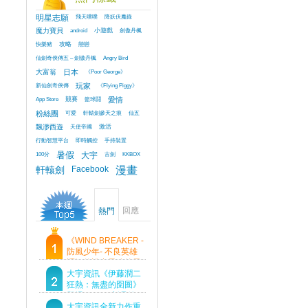
明星志願
飛天噗噗
降妖伏魔錄
魔力寶貝
android
小遊戲
劍傲丹楓
快樂豬
攻略
戀戀
仙劍奇俠傳五 – 劍傲丹楓
Angry Bird
大富翁
日本
《Poor George》
新仙劍奇俠傳
玩家
《Flying Piggy》
App Store
競賽
籃球鬪
愛情
粉絲團
可愛
軒轅劍參天之痕
仙五
飄渺西遊
天使帝國
激活
行動智慧平台
即時觸控
手持裝置
100分
暑假
大宇
古劍
KKBOX
軒轅劍
Facebook
漫畫
回應
熱門
《WIND BREAKER -
防風少年- 不良英雄
譚》傳說中最強的男
人現身！即將顛覆風
大宇資訊《伊藤潤二
鈴高中！
狂熱：無盡的囹圄》
登場 Steam 新品節
首支預告片及遊戲
大宇資訊全新力作重