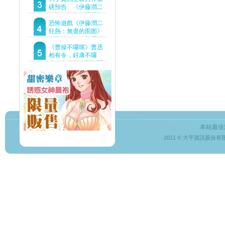
Demo重磅釋出
磅預告 《伊藤潤二
狂熱：無盡的囹圄》
驚悚亮相 ！伊藤潤二
恐怖遊戲《伊藤潤二
恐怖世界首度進軍
狂熱：無盡的囹圄》
Steam
今登陸Steam 詭異洋
樓開啟 同步釋出最新
《曹操不囉嗦》曹丞
預告片
相有令，好康不囉
嗦！事前預約即刻開
跑！
本站最佳
2011 © 大宇資訊股份有限公