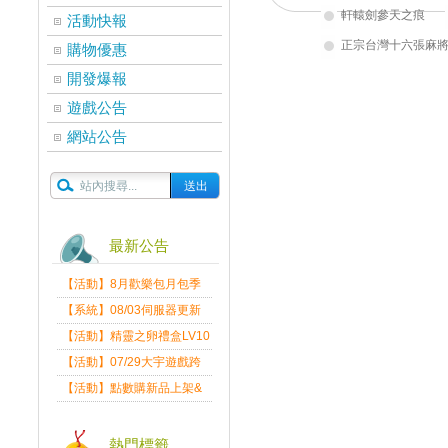
軒轅劍參天之痕
活動快報
正宗台灣十六張麻
購物優惠
開發爆報
遊戲公告
網站公告
最新公告
【活動】8月歡樂包月包季
送
【系統】08/03伺服器更新
維護公告
【活動】精靈之卵禮盒LV10
限量發送中
【活動】07/29大宇遊戲跨
界盛典
【活動】點數購新品上架&
好禮回饋活動公告
熱門標籤