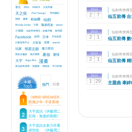
激活
100分
KKBOX
天使帝國
2013
仙劍奇俠傳五
天之痕
《Poor George》
即時觸控
2
7
仙五前傳 
戀戀
國產
粉絲團
仙劍
Michale Jordan
可愛
飄渺西遊
iphone
小遊戲
仙劍奇俠傳五 – 劍傲丹楓
籃球鬪
2013
仙劍奇俠傳五
2
1
Facebook
說明
日本
手持裝置
仙五前傳 
行動智慧平台
大富翁
競賽
android
玩家
明星志願
魔力寶貝
2013
仙劍奇俠傳五
降妖伏魔錄
飛天噗噗
暑假
愛情
2
1
仙五前傳 精
大宇
Angry Bird
漫畫
新仙劍奇俠傳
快樂豬
憤怒鳥
符卡軒轅
2013
仙劍奇俠傳五
1
29
主題曲 牽絆
回應
熱門
《WIND BREAKER -
防風少年- 不良英雄
譚》傳說中最強的男
人現身！即將顛覆風
大宇資訊《伊藤潤二
鈴高中！
狂熱：無盡的囹圄》
登場 Steam 新品節
首支預告片及遊戲
大宇資訊全新力作重
Demo重磅釋出
磅預告 《伊藤潤二