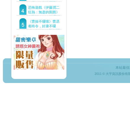
狂熱：無盡的囹圄》
驚悚亮相 ！伊藤潤二
恐怖遊戲《伊藤潤二
恐怖世界首度進軍
狂熱：無盡的囹圄》
Steam
今登陸Steam 詭異洋
樓開啟 同步釋出最新
《曹操不囉嗦》曹丞
預告片
相有令，好康不囉
嗦！事前預約即刻開
跑！
本站最佳
2011 © 大宇資訊股份有限公