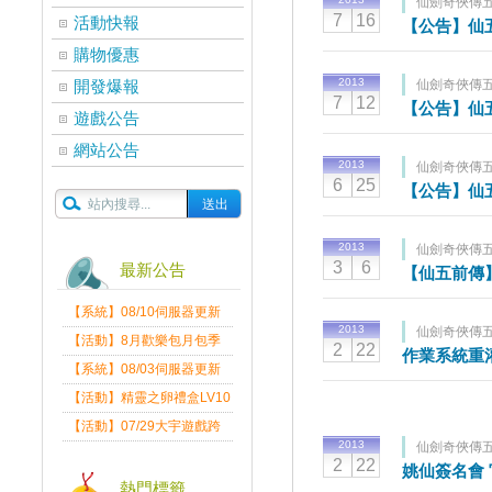
仙劍奇俠傳五
7
16
活動快報
【公告】仙五
購物優惠
2013
開發爆報
仙劍奇俠傳五
7
12
【公告】仙
遊戲公告
網站公告
2013
仙劍奇俠傳五
6
25
【公告】仙五
2013
仙劍奇俠傳五
3
6
最新公告
【仙五前傳
【系統】08/10伺服器更新
2013
仙劍奇俠傳五
維護公告
【活動】8月歡樂包月包季
2
22
作業系統重灌
送
【系統】08/03伺服器更新
維護公告
【活動】精靈之卵禮盒LV10
限量發送中
【活動】07/29大宇遊戲跨
2013
仙劍奇俠傳五
界盛典
2
22
姚仙簽名會
熱門標籤