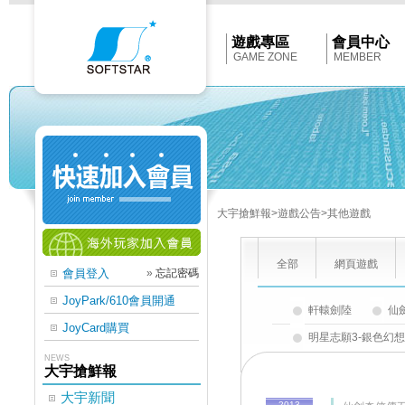
Softstar
官
網
首
遊戲專區
會員中心
頁
GAME ZONE
MEMBER
大宇搶鮮報
>遊戲公告
>其他遊戲
全部
網頁遊戲
會員登入
»
忘記密碼
JoyPark/610會員開通
軒轅劍陸
仙
JoyCard購買
明星志願3-銀色幻
NEWS
大宇搶鮮報
大宇新聞
2013