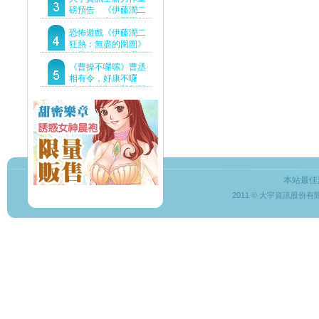
Demo重磅釋出
磅預告 《伊藤潤二
狂熱：無盡的囹圄》
驚悚亮相 ！伊藤潤二
恐怖遊戲《伊藤潤二
恐怖世界首度進軍
狂熱：無盡的囹圄》
Steam
今登陸Steam 詭異洋
樓開啟 同步釋出最新
《曹操不囉嗦》曹丞
預告片
相有令，好康不囉
嗦！事前預約即刻開
跑！
本站最佳
2011 © 大宇資訊股份有限公