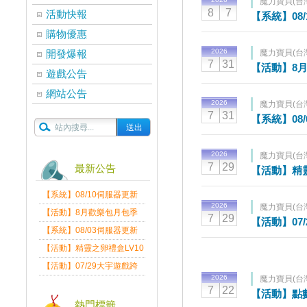
魔力寶貝(台
8
7
活動快報
【系統】08
購物優惠
2026
開發爆報
魔力寶貝(台
7
31
【活動】8
遊戲公告
網站公告
2026
魔力寶貝(台
7
31
【系統】08
2026
魔力寶貝(台
7
29
最新公告
【活動】精靈
【系統】08/10伺服器更新
2026
魔力寶貝(台
維護公告
【活動】8月歡樂包月包季
7
29
【活動】07
送
【系統】08/03伺服器更新
維護公告
【活動】精靈之卵禮盒LV10
限量發送中
【活動】07/29大宇遊戲跨
2026
魔力寶貝(台
界盛典
7
22
【活動】點
熱門標籤