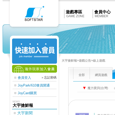
Softstar
官
網
首
遊戲專區
會員中心
頁
GAME ZONE
MEMBER
大宇搶鮮報
>遊戲公告
>線上遊戲
全部
網頁遊戲
會員登入
»
忘記密碼
JoyPark/610會員開通
魔力寶貝(台灣)
JoyCard購買
NEWS
大宇搶鮮報
大宇新聞
2026