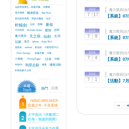
仙劍奇俠傳五 – 劍傲丹楓
快樂豬
2026
魔力寶貝(台
飛天噗噗
飄渺西遊
App Store
7
17
【系統】07
新仙劍奇俠傳
降妖伏魔錄
仙五
軒轅劍
古劍
攻略
暑假
手持裝置
Michale Jordan
愛情
說明
2026
魔力寶貝(台
7
9
魔力寶貝
天之痕
仙劍
大宇
【系統】07
玩家
激活
iphone
Angry Bird
憤怒鳥
android
新仙劍
行動智慧平台
2026
魔力寶貝(台
《Poor George》
劍傲丹楓
可愛
7
4
【系統】07
小遊戲
《Flying Piggy》
日本
功能
KKBOX
明星志願
國產
優惠活動
軒轅劍參天之痕
2026
魔力寶貝(台
7
1
【活動】7
回應
熱門
《WIND BREAKER -
防風少年- 不良英雄
譚》傳說中最強的男
人現身！即將顛覆風
大宇資訊《伊藤潤二
鈴高中！
狂熱：無盡的囹圄》
登場 Steam 新品節
首支預告片及遊戲
大宇資訊全新力作重