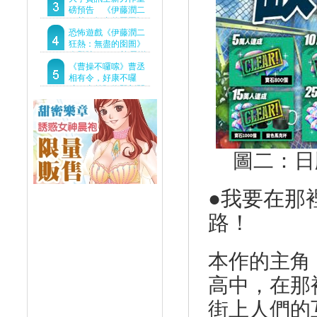
Demo重磅釋出
磅預告 《伊藤潤二
狂熱：無盡的囹圄》
驚悚亮相 ！伊藤潤二
恐怖遊戲《伊藤潤二
恐怖世界首度進軍
狂熱：無盡的囹圄》
Steam
今登陸Steam 詭異洋
樓開啟 同步釋出最新
《曹操不囉嗦》曹丞
預告片
相有令，好康不囉
嗦！事前預約即刻開
跑！
圖二：日
●我要在那
路！
本作的主角
高中，在那
街上人們的