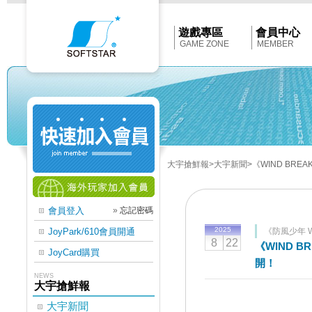
Softstar
官
網
首
遊戲專區
會員中心
頁
GAME ZONE
MEMBER
大宇搶鮮報
>大宇新聞
>《WIND BR
會員登入
»
忘記密碼
2025
JoyPark/610會員開通
《防風少年 W
8
22
《WIND 
JoyCard購買
開！
NEWS
大宇搶鮮報
大宇新聞