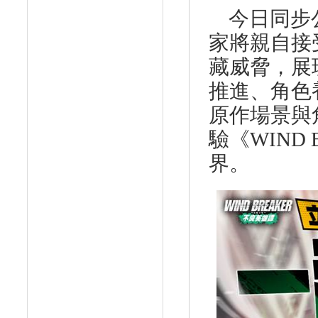
今日同步
家將親自接
藏威脅，展
推進、角色
原作場景與
驗《
WIND 
界。