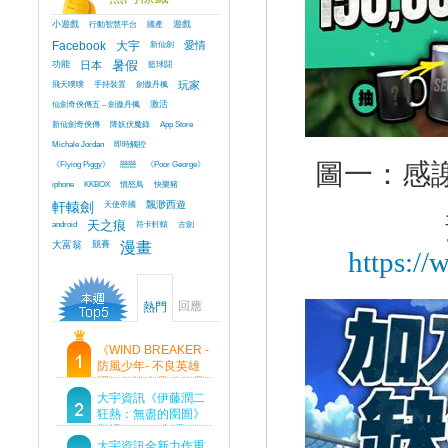
小遊戲
行動智慧平台
國產
遊戲
Facebook
大宇
新仙劍
愛情
功能
日本
暑假
籃球鬪
飛天噗噗
手持裝置
劍傲丹楓
玩家
仙劍奇俠傳五 – 劍傲丹楓
激活
新仙劍奇俠傳
降妖伏魔錄
App Store
Michale Jordan
即時觸控
圖一：感
《Flying Piggy》
戀戀
《Poor George》
iphone
KKBOX
憤怒鳥
快樂豬
軒轅劍
天使帝國
飄渺西遊
android
天之痕
符卡軒轅
古劍
大富翁
競賽
漫畫
https://
回應
熱門
《WIND BREAKER -
防風少年- 不良英雄
譚》傳說中最強的男
人現身！即將顛覆風
大宇資訊《伊藤潤二
鈴高中！
狂熱：無盡的囹圄》
登場 Steam 新品節
首支預告片及遊戲
大宇資訊全新力作重