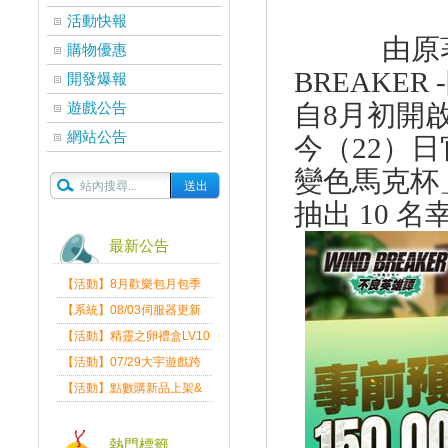
活動快報
由原
購物優惠
BREAKER -
開發爆報
遊戲公告
自
8
月初開
網站公告
今（
22
）日
變色馬克杯
抽出
10
名
最新公告
【活動】8月歡樂包月包季
送
【系統】08/03伺服器更新
維護公告
【活動】精靈之卵禮盒LV10
限量發送中
【活動】07/29大宇遊戲跨
界盛典
【活動】點數購新品上架&
好禮回饋活動公告
熱門標籤