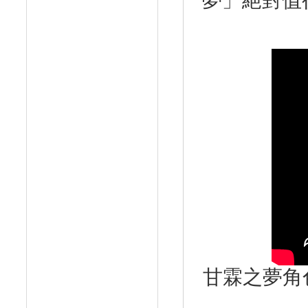
夢」絕對值
甘霖之夢角