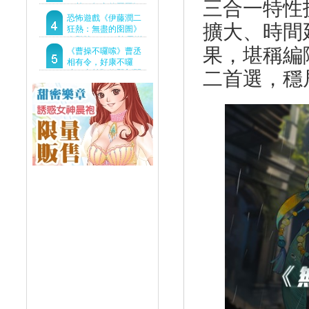
三合一特性
狂熱：無盡的囹圄》
驚悚亮相 ！伊藤潤二
恐怖遊戲《伊藤潤二
擴大、時間
恐怖世界首度進軍
狂熱：無盡的囹圄》
Steam
今登陸Steam 詭異洋
果，堪稱編
樓開啟 同步釋出最新
《曹操不囉嗦》曹丞
預告片
相有令，好康不囉
二首選，穩
嗦！事前預約即刻開
跑！