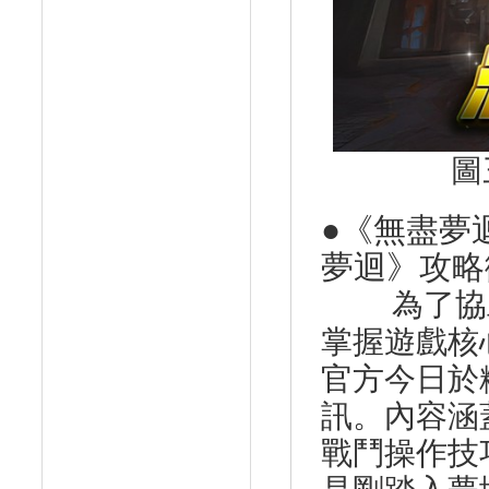
圖
●《無盡夢
夢迴》攻略
為了協助
掌握遊戲核
官方今日於
訊。內容涵
戰鬥操作技