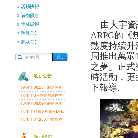
活動快報
購物優惠
由大宇資
開發爆報
ARPG
的《
遊戲公告
網站公告
熱度持續升
周推出萬眾
之夢
」正式
時活動，更
最新公告
下報導。
【系統】08/10伺服器更新
維護公告
【活動】8月歡樂包月包季
送
【系統】08/03伺服器更新
維護公告
【活動】精靈之卵禮盒LV10
限量發送中
【活動】07/29大宇遊戲跨
界盛典
熱門標籤