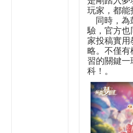
是剛踏入夢
玩家，都能
同時，為鼓
驗，官方也
家投稿實用
略。不僅有
習的關鍵一
科！。