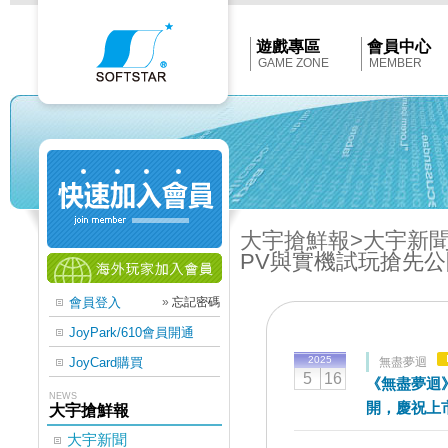
Softstar
官
網
首
遊戲專區
會員中心
頁
GAME ZONE
MEMBER
大宇搶鮮報
>大宇新
PV與實機試玩搶先
會員登入
»
忘記密碼
JoyPark/610會員開通
2025
JoyCard購買
無盡夢迴
5
16
《無盡夢迴
NEWS
開，慶祝上
大宇搶鮮報
大宇新聞