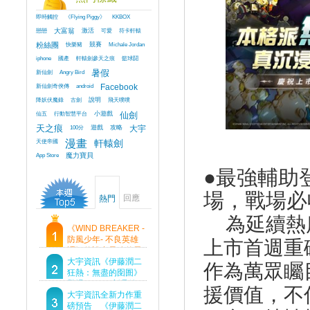
即時觸控
《Flying Piggy》
KKBOX
戀戀
大富翁
激活
可愛
符卡軒轅
粉絲團
快樂豬
競賽
Michale Jordan
iphone
國產
軒轅劍參天之痕
籃球鬪
新仙劍
Angry Bird
暑假
新仙劍奇俠傳
android
Facebook
降妖伏魔錄
古劍
說明
飛天噗噗
仙五
行動智慧平台
小遊戲
仙劍
天之痕
100分
遊戲
攻略
大宇
天使帝國
漫畫
軒轅劍
App Store
魔力寶貝
●最強輔助
場，戰場必
回應
熱門
為延續熱
《WIND BREAKER -
防風少年- 不良英雄
上市首週重
譚》傳說中最強的男
人現身！即將顛覆風
大宇資訊《伊藤潤二
作為萬眾矚
鈴高中！
狂熱：無盡的囹圄》
登場 Steam 新品節
援價值，不
首支預告片及遊戲
大宇資訊全新力作重
Demo重磅釋出
磅預告 《伊藤潤二