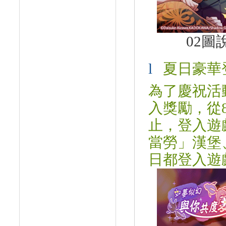
02
圖
l
夏日豪華
為了慶祝活
入獎勵，從
止，登入遊
當勞」漢堡
日都登入遊