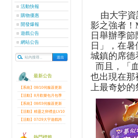
活動快報
由大宇資
購物優惠
影之強者！
開發爆報
遊戲公告
日舉辦季節
網站公告
日」，在暑
城鎮的席德
而且，「
也出現在那
最新公告
上最奇妙的
【系統】08/10伺服器更新
維護公告
【活動】8月歡樂包月包季
送
【系統】08/03伺服器更新
維護公告
【活動】精靈之卵禮盒LV10
限量發送中
【活動】07/29大宇遊戲跨
界盛典
熱門標籤