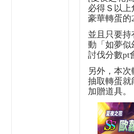
必得Ｓ以上
豪華轉蛋的
並且只要持
動「如夢似
討伐分數
pt
另外，本次
抽取轉蛋就
加贈道具。