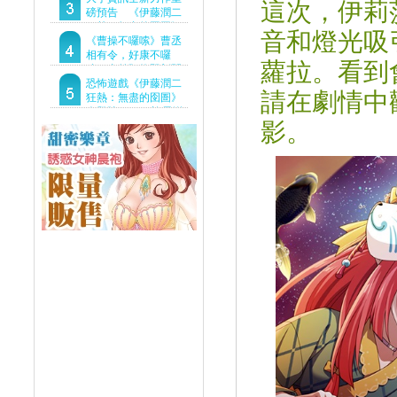
這次，伊莉
Demo重磅釋出
磅預告 《伊藤潤二
狂熱：無盡的囹圄》
音和燈光吸
驚悚亮相 ！伊藤潤二
《曹操不囉嗦》曹丞
恐怖世界首度進軍
相有令，好康不囉
蘿拉。看到
Steam
嗦！事前預約即刻開
跑！
恐怖遊戲《伊藤潤二
請在劇情中
狂熱：無盡的囹圄》
今登陸Steam 詭異洋
影。
樓開啟 同步釋出最新
預告片