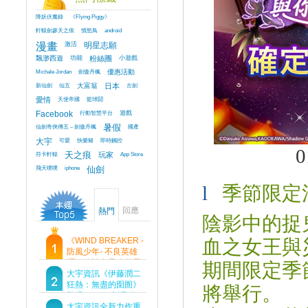
降妖伏魔錄
《Flying Piggy》
軒轅劍參天之痕
憤怒鳥
android
漫畫
激活
明星志願
飄渺西遊
功能
粉絲團
小遊戲
Michale Jordan
劍傲丹楓
優惠活動
新仙劍
仙五
大富翁
日本
古劍
愛情
天使帝國
籃球鬪
Facebook
行動智慧平台
遊戲
仙劍奇俠傳五 – 劍傲丹楓
暑假
國產
大宇
可愛
快樂豬
即時觸控
0
符卡軒轅
天之痕
玩家
App Store
飛天噗噗
iphone
仙劍
l
季節限定
回應
熱門
陰影中的捉
血之女王與
《WIND BREAKER -
防風少年- 不良英雄
譚》傳說中最強的男
期間限定季
人現身！即將顛覆風
大宇資訊《伊藤潤二
鈴高中！
狂熱：無盡的囹圄》
將舉行。
登場 Steam 新品節
首支預告片及遊戲
大宇資訊全新力作重