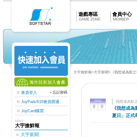
Softstar
官
網
首
遊戲專區
會員中心
頁
GAME ZONE
MEMBER
大宇搶鮮報
>大宇新聞
>《我想成為影之強
會員登入
»
忘記密碼
2024
JoyPark/610會員開通
我想成為影
8
8
《我想成為影
JoyCard購買
夏日」正式
NEWS
大宇搶鮮報
大宇新聞