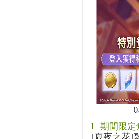
0
l
期間限定
[
夏夜之花
]