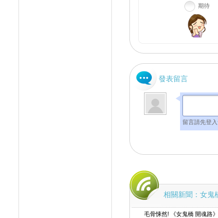
期待
發表留言
留言請先登入
相關新聞：女鬼
毛骨悚然! 《女鬼橋 開魂路》8/