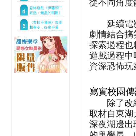
從不同角度
狂熱：無盡的囹圄》
驚悚亮相 ！伊藤潤二
恐怖遊戲《伊藤潤二
恐怖世界首度進軍
狂熱：無盡的囹圄》
Steam
今登陸Steam 詭異洋
延續電影
樓開啟 同步釋出最新
《曹操不囉嗦》曹丞
預告片
相有令，好康不囉
劇情結合搞
嗦！事前預約即刻開
跑！
探索過程也
遊戲過程中
資深恐怖玩
寫實校園傳
除了改編
取材自東湖
深夜湖邊出
的鬼學長。