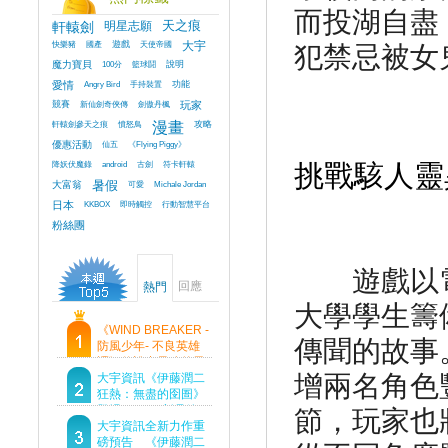
而投湖自盡
軒轅劍
明星志願
天之痕
快樂豬
國產
遊戲
天使帝國
大宇
犯禁忌被女
魔力寶貝
100分
籃球鬪
說明
愛情
Angry Bird
手持裝置
功能
競賽
新仙劍奇俠傳
劍傲丹楓
玩家
軒轅劍參天之痕
憤怒鳥
漫畫
攻略
優惠活動
仙五
《Flying Piggy》
降妖伏魔錄
android
古劍
符卡軒轅
挑戰駭人靈
大富翁
暑假
可愛
Michale Jordan
日本
KKBOX
即時觸控
行動智慧平台
粉絲團
遊戲以電
回應
熱門
大學學生籌
《WIND BREAKER -
傳聞的故事
防風少年- 不良英雄
譚》傳說中最強的男
增兩名角色
人現身！即將顛覆風
大宇資訊《伊藤潤二
鈴高中！
狂熱：無盡的囹圄》
登場 Steam 新品節
節，
玩家也
首支預告片及遊戲
大宇資訊全新力作重
Demo重磅釋出
磅預告 《伊藤潤二