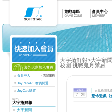
Softstar
官
網
首
遊戲專區
會員中心
頁
GAME ZONE
MEMBER
大宇搶鮮報
>大宇新
校園 挑戰鬼月禁忌
會員登入
»
忘記密碼
JoyPark/610會員開通
2022
JoyCard購買
女鬼橋開魂
7
29
恐怖遊戲《
NEWS
大宇搶鮮報
大宇新聞