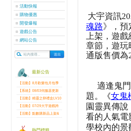
活動快報
大宇資訊
20
購物優惠
開發爆報
魂路
》
，預
遊戲公告
上架，
遊戲
網站公告
章節，遊玩
通版售價為
最新公告
【活動】8月歡樂包月包季
適逢鬼門
送
【系統】08/03伺服器更新
題。
女鬼
《
維護公告
【活動】精靈之卵禮盒LV10
園靈異傳說
限量發送中
【活動】07/29大宇遊戲跨
界盛典
【活動】點數購新品上架&
看的人氣電
好禮回饋活動公告
學校內的景
熱門標籤