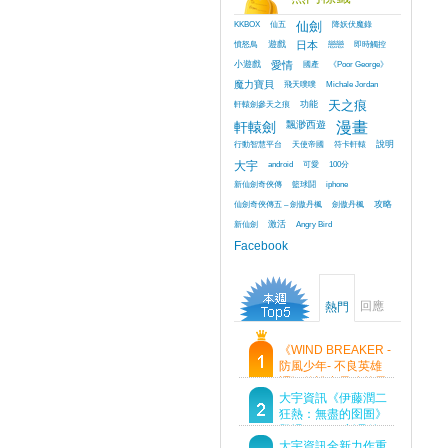
KKBOX
仙五
仙劍
降妖伏魔錄
憤怒鳥
遊戲
日本
戀戀
即時觸控
小遊戲
愛情
國產
《Poor George》
魔力寶貝
飛天噗噗
Michale Jordan
軒轅劍參天之痕
功能
天之痕
軒轅劍
飄渺西遊
漫畫
行動智慧平台
天使帝國
符卡軒轅
說明
大宇
android
可愛
100分
新仙劍奇俠傳
籃球鬪
iphone
仙劍奇俠傳五 – 劍傲丹楓
劍傲丹楓
攻略
新仙劍
激活
Angry Bird
Facebook
回應
熱門
《WIND BREAKER -
防風少年- 不良英雄
譚》傳說中最強的男
人現身！即將顛覆風
大宇資訊《伊藤潤二
鈴高中！
狂熱：無盡的囹圄》
登場 Steam 新品節
首支預告片及遊戲
大宇資訊全新力作重