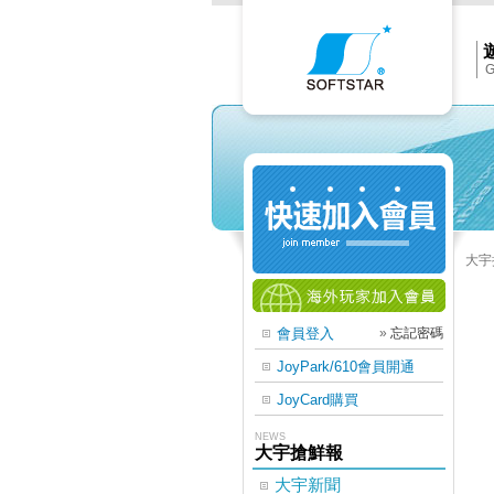
Softs
官
網
首
頁
G
大宇
會員登入
»
忘記密碼
JoyPark/610會員開通
JoyCard購買
NEWS
大宇搶鮮報
大宇新聞