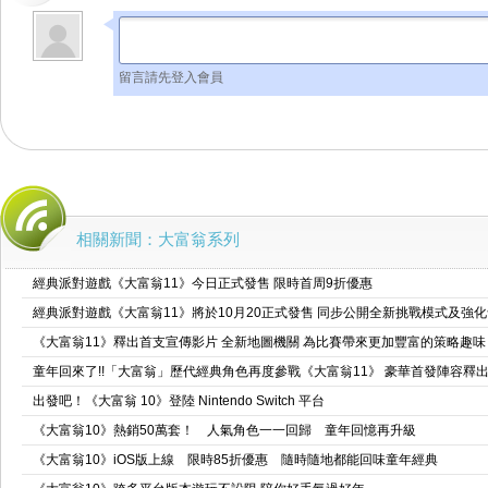
留言請先登入會員
相關新聞：大富翁系列
經典派對遊戲《大富翁11》今日正式發售 限時首周9折優惠
經典派對遊戲《大富翁11》將於10月20正式發售 同步公開全新挑戰模式及強
《大富翁11》釋出首支宣傳影片 全新地圖機關 為比賽帶來更加豐富的策略趣味
童年回來了!!「大富翁」歷代經典角色再度參戰《大富翁11》 豪華首發陣容釋出
出發吧！《大富翁 10》登陸 Nintendo Switch 平台
《大富翁10》熱銷50萬套！ 人氣角色一一回歸 童年回憶再升級
《大富翁10》iOS版上線 限時85折優惠 隨時隨地都能回味童年經典