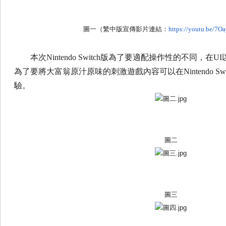
圖一（繁中版宣傳影片連結：
https://youtu.be/
7Oa
本次
Nintendo Switch
版為了要適配操作性的不同，在
UI
為了要將大富翁原汁原味的刺激遊戲內容可以在
Nint
endo Sw
驗。
圖二
圖三