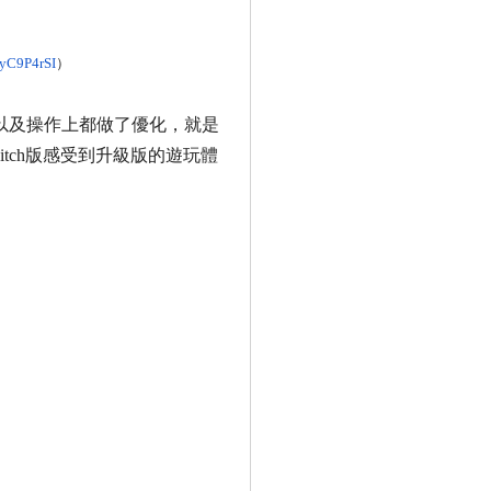
yC9P4rSI
）
以及操作上都做了
優化，就是
itch
版感受到升級版的遊玩體