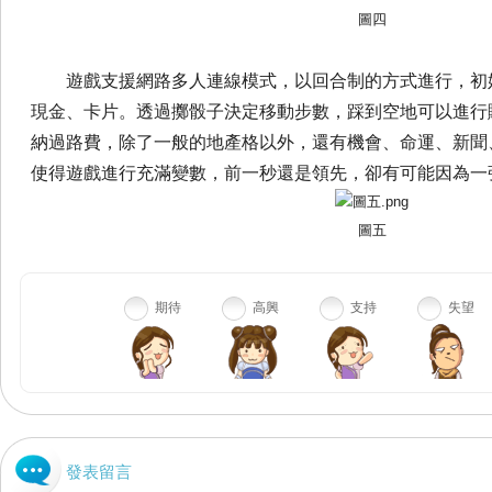
圖四
遊戲支援網路多人連線模式
，以回合制的方式進行，
初
現金、卡片。
透過擲骰子決定移動步數，踩到空地可以進行
納過路費，除了一般的地產格以外，還有機會、
命運、新聞
使得遊戲進行充滿變數，
前一秒還是領先，卻有可能因為一
圖五
期待
高興
支持
失望
發表留言