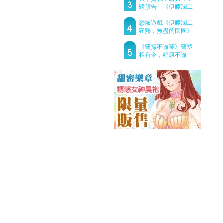
Demo重磅釋出
磅預告 《伊藤潤二
狂熱：無盡的囹圄》
驚悚亮相 ！伊藤潤二
恐怖遊戲《伊藤潤二
恐怖世界首度進軍
狂熱：無盡的囹圄》
Steam
今登陸Steam 詭異洋
樓開啟 同步釋出最新
《曹操不囉嗦》曹丞
預告片
相有令，好康不囉
嗦！事前預約即刻開
跑！