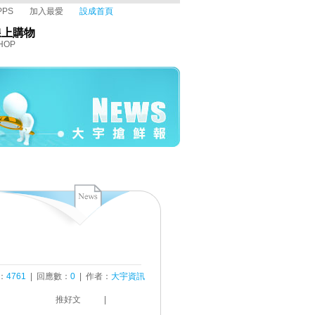
PPS
加入最愛
設成首頁
線上購物
HOP
：
4761
| 回應數：
0
| 作者：
大宇資訊
推好文
|