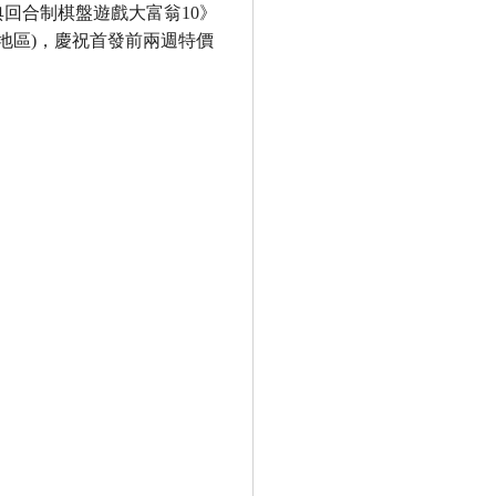
典回合制棋盤遊戲大富翁
10
》
地區
)
，
慶祝首發前兩週特價