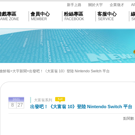
tar
新手上路
關於大宇
企業徵才
A
遊戲專區
會員中心
粉絲專區
客服中心
AME ZONE
MEMBER
FACEBOOK
SERVICE
S
搶鮮報
>大宇新聞
>出發吧！《大富翁 10》登陸 Nintendo Switch 平台
2021
大富翁系列
8
27
出發吧！《大富翁 10》登陸 Nintendo Switch 平台
點閱數