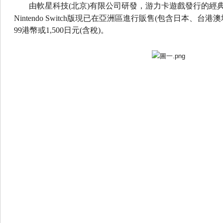
由軟星科技
(
北京
)
有限公司研發，
游力卡遊戲發行的經
Nintend
o Switch
版現已在亞洲區進行販售
(
包含日本、台港澳
99
港幣或
1,500
日元
(
含稅
)
。