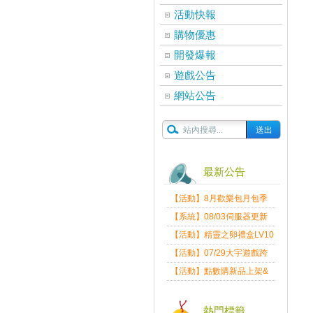
活動快報
購物優惠
開發爆報
遊戲公告
網站公告
最新公告
【活動】8月歡樂包月包季
送
【系統】08/03伺服器更新
維護公告
【活動】精靈之卵禮盒LV10
限量發送中
【活動】07/29大宇遊戲跨
界盛典
【活動】點數購新品上架&
好禮回饋活動公告
熱門標籤