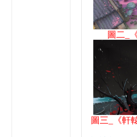
圖二
_
圖三
_
《軒