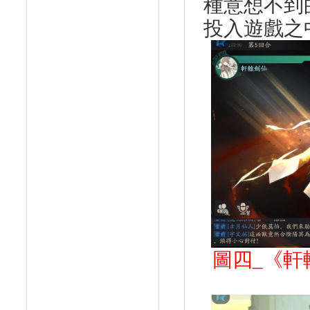
種意想不到
投入遊戲之
圖四
_
《軒