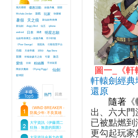
飛天噗噗
優惠活動
劍傲丹楓
戀戀
Michale Jordan
遊戲
玩家
快樂豬
暑假
天之痕
新仙劍奇俠傳
新仙劍
Angry Bird
仙五
iphone
android
日本
國產
明星志願
仙劍奇俠傳五 – 劍傲丹楓
符卡軒轅
《Poor George》
憤怒鳥
行動智慧平台
功能
天使帝國
100分
App Store
競賽
軒轅劍參天之痕
可愛
激活
愛情
古劍
粉絲團
手持裝置
圖一
_
《軒
降妖伏魔錄
《Flying Piggy》
仙劍
籃球鬪
軒轅劍經典
還原
回應
熱門
隨著
《
《WIND BREAKER -
出、六大門
防風少年- 不良英雄
譚》傳說中最強的男
已被點燃到
人現身！即將顛覆風
大宇資訊《伊藤潤二
鈴高中！
狂熱：無盡的囹圄》
更勾起玩家
登場 Steam 新品節
首支預告片及遊戲
大宇資訊全新力作重