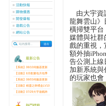
活動快報
由大宇資訊
購物優惠
開發爆報
龍舞雲山》
遊戲公告
橫掃雙平台
網站公告
媒體與社群
戲的重視，
額外抽
iPho
最新公告
告公測上線
【系統】08/10伺服器更新
加新系統與
維護公告
【活動】8月歡樂包月包季
的玩家也會
送
【系統】08/03伺服器更新
維護公告
【活動】精靈之卵禮盒LV10
限量發送中
【活動】07/29大宇遊戲跨
界盛典
熱門標籤