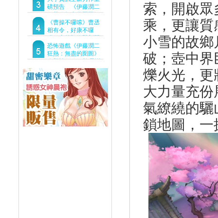
索，開啟眾
Demo重磅釋出
磅預告 《伊藤潤二
狂熱：無盡的囹圄》
乘，更讓質
驚悚亮相 ！伊藤潤二
《曹操不囉嗦》曹丞
恐怖世界首度進軍
相有令，好康不囉
小雪的故鄉
Steam
嗦！事前預約即刻開
跑！
恐怖遊戲《伊藤潤二
狂熱：無盡的囹圄》
破；壺中界
今登陸Steam 詭異洋
樓開啟 同步釋出最新
爍火光，更
預告片
大力量充份
氣繚繞的驪
鎖地圖，一