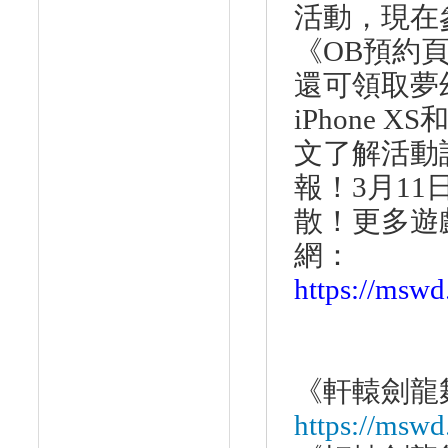
活動，現在
《
OB
預約
還可領取夢
iPhone XS
文了解活動
報！
3
月
11
散！更多遊
網：
https://mswd
《
軒轅劍龍
https://mswd