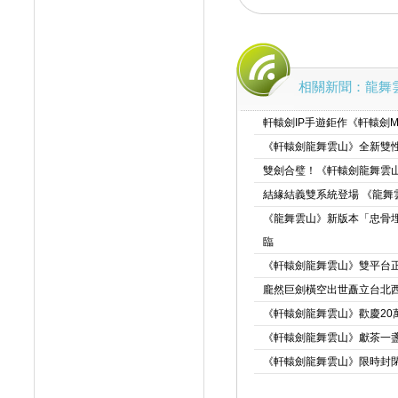
相關新聞：龍舞
軒轅劍IP手遊鉅作《軒轅劍
《軒轅劍龍舞雲山》全新雙
雙劍合璧！《軒轅劍龍舞雲
結緣結義雙系統登場 《龍舞
《龍舞雲山》新版本「忠骨
臨
《軒轅劍龍舞雲山》雙平台正
龐然巨劍橫空出世矗立台北
《軒轅劍龍舞雲山》歡慶20萬預
《軒轅劍龍舞雲山》獻茶一
《軒轅劍龍舞雲山》限時封