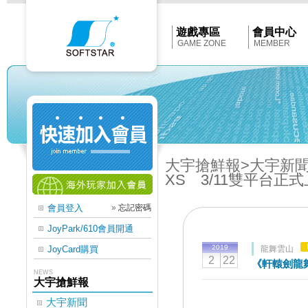
Softstar
官
網
首
遊戲專區
會員中心
頁
GAME ZONE
MEMBER
大宇搶鮮報
>大宇新
XS 3/11雙平台正
會員登入
»
忘記密碼
JoyPark/610會員開通
2019
JoyCard購買
龍舞雲山
2
22
《軒轅劍龍舞
NEWS
大宇搶鮮報
大宇新聞