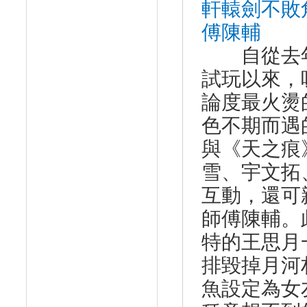
軒轅劍不敗
傅陳輔
自從去年
試玩以來，
論度最火燙
色不期而遇
與《天之痕
雪、宇文拓
互動，還可
師傅陳輔。
特的王思月
排毀掉月河
魚設定為女