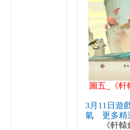
圖五
_
《軒
3
月
11
日遊
氣 更多精
《軒轅