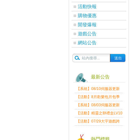
活動快報
購物優惠
開發爆報
遊戲公告
網站公告
最新公告
【系統】08/10伺服器更新
維護公告
【活動】8月歡樂包月包季
送
【系統】08/03伺服器更新
維護公告
【活動】精靈之卵禮盒LV10
限量發送中
【活動】07/29大宇遊戲跨
界盛典
熱門標籤