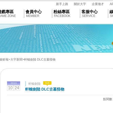
tar
新手上路
關於大宇
企業徵才
A
遊戲專區
會員中心
粉絲專區
客服中心
AME ZONE
MEMBER
FACEBOOK
SERVICE
S
搶鮮報
>大宇新聞
>軒轅劍陸 DLC古墓怪物
2013
軒轅劍陸
10
24
軒轅劍陸 DLC古墓怪物
點閱數