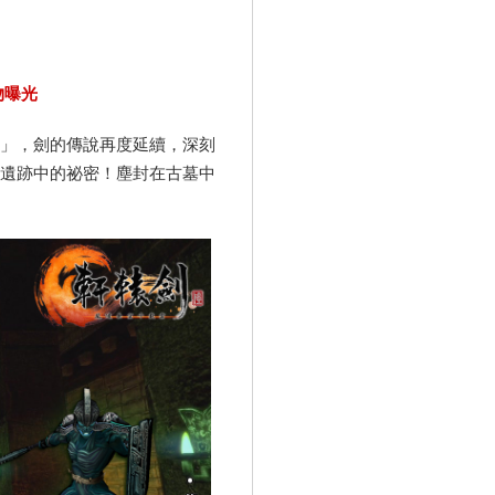
物曝光
章」，劍的傳說再度延續，深刻
遺跡中的祕密！塵封在古墓中