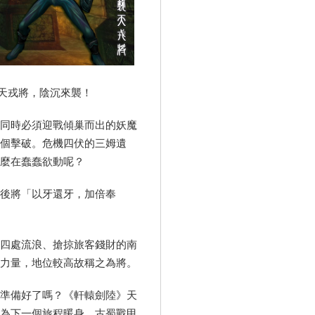
天戎將，陰沉來襲！
同時必須迎戰傾巢而出的妖魔
各個擊破。危機四伏的三姆遺
麼在蠢蠢欲動呢？
後將「以牙還牙，加倍奉
四處流浪、搶掠旅客錢財的南
力量，地位較高故稱之為將。
準備好了嗎？《軒轅劍陸》天
C為下一個旅程暖身，古蜀戰甲