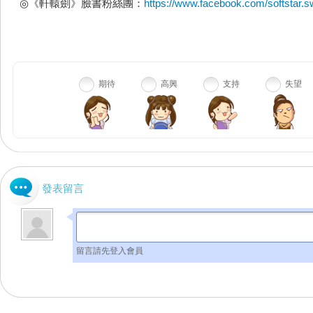
◎《軒轅劍》臉書粉絲團：
https://www.facebook.com/softstar.
期待
高興
支持
失望
發表留言
留言請先登入會員