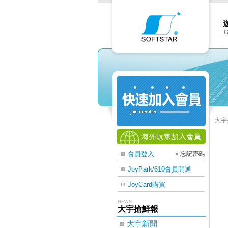
Softs
官
網
首
頁
G
大宇
會員登入
»
忘記密碼
JoyPark/610會員開通
JoyCard購買
NEWS
大宇搶鮮報
大宇新聞