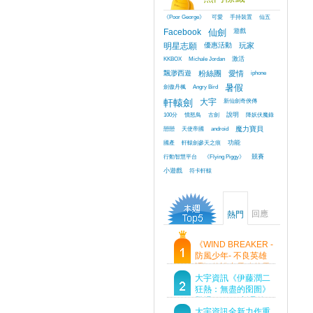
《Poor George》
可愛
手持裝置
仙五
Facebook
仙劍
遊戲
明星志願
優惠活動
玩家
KKBOX
Michale Jordan
激活
飄渺西遊
粉絲團
愛情
iphone
劍傲丹楓
Angry Bird
暑假
軒轅劍
大宇
新仙劍奇俠傳
100分
憤怒鳥
古劍
說明
降妖伏魔錄
戀戀
天使帝國
android
魔力寶貝
國產
軒轅劍參天之痕
功能
行動智慧平台
《Flying Piggy》
競賽
小遊戲
符卡軒轅
回應
熱門
《WIND BREAKER -
防風少年- 不良英雄
譚》傳說中最強的男
人現身！即將顛覆風
大宇資訊《伊藤潤二
鈴高中！
狂熱：無盡的囹圄》
登場 Steam 新品節
首支預告片及遊戲
大宇資訊全新力作重