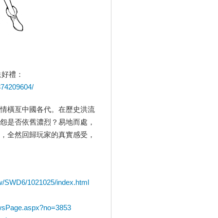
送好禮：
874209604/
情橫亙中國各代。在歷史洪流
怨是否依舊濃烈？易地而處，
，全然回歸玩家的真實感受，
m.tw/SWD6/1021025/index.html
ewsPage.aspx?no=3853