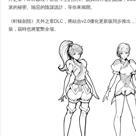
派的秘密、險惡的陰謀詭計，等你來揭開。
《軒轅劍陸》天外之章DLC，將結合v2.0優化更新版同步推出
裝，屆時也將驚艷全場。