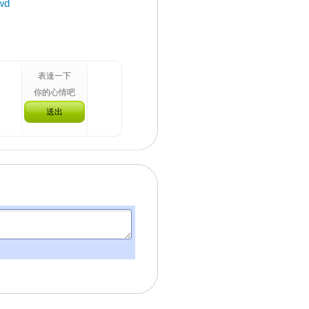
swd
表達一下
你的心情吧
送出