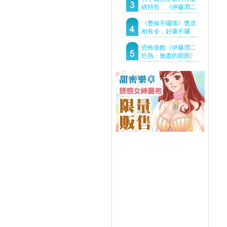
Demo重磅釋出
磅預告 《伊藤潤二
狂熱：無盡的囹圄》
驚悚亮相 ！伊藤潤二
《曹操不囉嗦》曹丞
恐怖世界首度進軍
相有令，好康不囉
Steam
嗦！事前預約即刻開
跑！
恐怖遊戲《伊藤潤二
狂熱：無盡的囹圄》
今登陸Steam 詭異洋
樓開啟 同步釋出最新
預告片