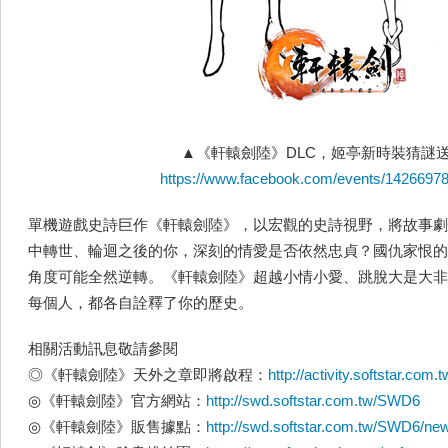
▲《軒轅劍陸》DLC，姬亭新時裝猜謎
https://www.facebook.com/events/1426697
單機遊戲史詩巨作《軒轅劍陸》，以宏觀的史詩視野，將故事劇
中轉世、輪迴之後的你，深刻的情愛是否依然忠貞？國仇家恨的
角度可能全然逆轉。《軒轅劍陸》超越小情小愛、跳脫大是大非
每個人，都各自詮釋了你的歷史。
相關活動訊息敬請參閱
◎《軒轅劍陸》天外之章即將啟程：
http://activity.softstar.co
◎《軒轅劍陸》官方網站：
http://swd.softstar.com.tw/SWD6
◎《軒轅劍陸》販售據點：
http://swd.softstar.com.tw/SWD6/n