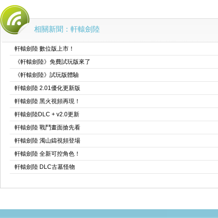
相關新聞：軒轅劍陸
軒轅劍陸 數位版上市！
《軒轅劍陸》免費試玩版來了
《軒轅劍陸》試玩版體驗
軒轅劍陸 2.01優化更新版
軒轅劍陸 黑火視頻再現！
軒轅劍陸DLC + v2.0更新
軒轅劍陸 戰鬥畫面搶先看
軒轅劍陸 濁山鑄視頻登場
軒轅劍陸 全新可控角色！
軒轅劍陸 DLC古墓怪物