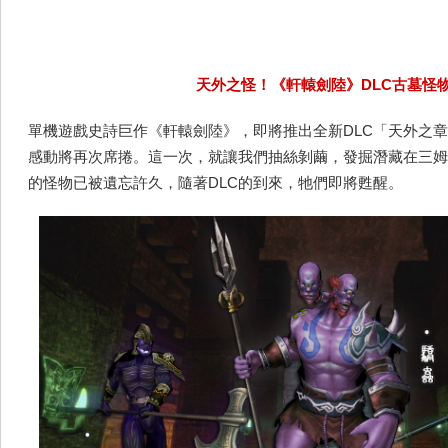
天外之怪！《軒轅劍陸》DLC古墓怪
單機遊戲史詩巨作《軒轅劍陸》，即將推出全新DLC「天外之
感動將再次席捲。這一次，就讓我們抽絲剝繭，發掘潛藏在三姆
的怪物已被遺忘許久，隨著DLC的到來，牠們即將甦醒。