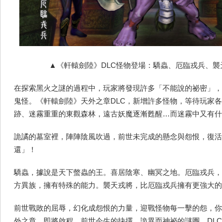
▲《軒轅劍陸》DLC怪物登場：驕蟲、厄臨戎兵、襲
在探索黑火之謎的過程中，玩家將發現許多「不能說的祕密」，
鬼怪。《軒轅劍陸》天外之章DLC，新增許多怪物，等待玩家
跡、迷霧重重的東觀森林，遠古妖魔逐漸甦醒…而迷霧中又有什
詭譎的墓室裡，陣陣陰風吹過，前世未完成的懸念與怨恨，復活
還」！
驕蟲，據說是天下螫蟲的王。喜居陰寒、幽冥之地。厄臨戎兵，
方異族，擁有特殊的能力。襲天戎將，比厄臨戎兵擁有更強大的
前世戰敗的屈辱，幻化成怨恨的力量，迎戰怪物每一擊的怨，你
外之章，即將啟程，前世今生的抉擇、詭異而神祕的謎團，DL