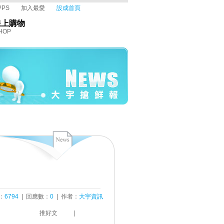
PPS
加入最愛
設成首頁
線上購物
HOP
：
6794
| 回應數：
0
| 作者：
大宇資訊
推好文
|