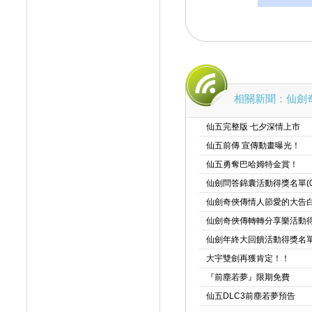
相關新聞：仙劍
仙五完整版 七夕深情上市
仙五前傳 宣傳動畫曝光！
仙五勇奪巴哈姆特金賞！
仙劍問答錦囊活動得獎名單(05
仙劍奇俠傳情人節愛的大告
仙劍奇俠傳轉轉分享樂活動得獎
仙劍年終大回饋活動得獎名
大宇雙劍再獲肯定！！
『前塵若夢』限期免費
仙五DLC3前塵若夢預告