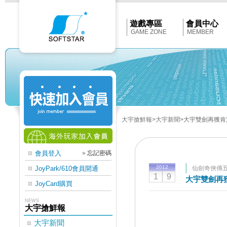
Softstar
官
網
首
遊戲專區
會員中心
頁
GAME ZONE
MEMBER
大宇搶鮮報
>大宇新聞
>大宇雙劍再獲肯
會員登入
»
忘記密碼
2012
JoyPark/610會員開通
仙劍奇俠傳
1
9
大宇雙劍再
JoyCard購買
NEWS
大宇搶鮮報
大宇新聞