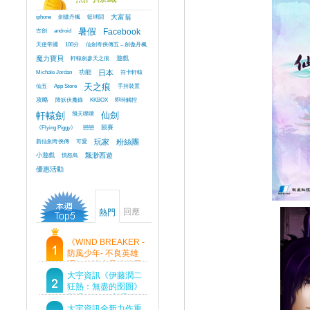
iphone
劍傲丹楓
籃球鬪
大富翁
古劍
android
暑假
Facebook
天使帝國
100分
仙劍奇俠傳五 – 劍傲丹楓
魔力寶貝
軒轅劍參天之痕
遊戲
Michale Jordan
功能
日本
符卡軒轅
仙五
App Store
天之痕
手持裝置
攻略
降妖伏魔錄
KKBOX
即時觸控
軒轅劍
飛天噗噗
仙劍
《Flying Piggy》
戀戀
競賽
新仙劍奇俠傳
可愛
玩家
粉絲團
小遊戲
憤怒鳥
飄渺西遊
優惠活動
回應
熱門
《WIND BREAKER -
防風少年- 不良英雄
譚》傳說中最強的男
人現身！即將顛覆風
大宇資訊《伊藤潤二
鈴高中！
狂熱：無盡的囹圄》
登場 Steam 新品節
首支預告片及遊戲
大宇資訊全新力作重