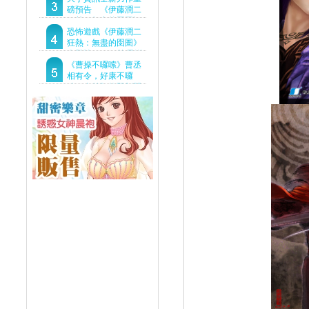
Demo重磅釋出
磅預告 《伊藤潤二
狂熱：無盡的囹圄》
驚悚亮相 ！伊藤潤二
恐怖遊戲《伊藤潤二
恐怖世界首度進軍
狂熱：無盡的囹圄》
Steam
今登陸Steam 詭異洋
樓開啟 同步釋出最新
《曹操不囉嗦》曹丞
預告片
相有令，好康不囉
嗦！事前預約即刻開
跑！