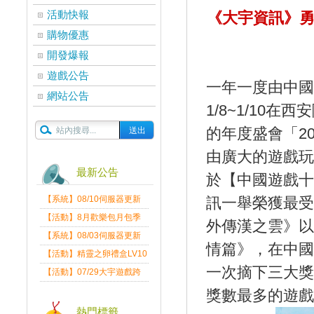
活動快報
《大宇資訊》勇
購物優惠
開發爆報
遊戲公告
一年一度由中國
網站公告
1/8~1/10
的年度盛會「20
由廣大的遊戲玩
最新公告
於【中國遊戲十
【系統】08/10伺服器更新
訊一舉榮獲最受
維護公告
【活動】8月歡樂包月包季
外傳漢之雲》以
送
【系統】08/03伺服器更新
情篇》，在中國
維護公告
【活動】精靈之卵禮盒LV10
一次摘下三大獎
限量發送中
【活動】07/29大宇遊戲跨
界盛典
獎數最多的遊戲
熱門標籤