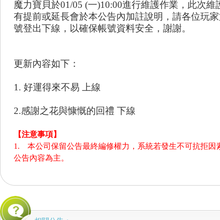
魔力寶貝於01/05 (一)10:00進行維護作業，此
有提前或延長會於本公告內加註說明，請各位玩家
號登出下線，以確保帳號資料安全，謝謝。
更新內容如下：
1. 好運得來不易 上線
2.感謝之花與慷慨的回禮 下線
【注意事項】
1. 本公司保留公告最終編修權力，系統若發生不可抗拒因
公告內容為主。