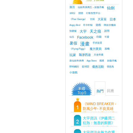
激活
仙劍奇俠傳五 – 劍傲丹楓
仙劍
100分
戀戀
行動智慧平台
《Poor George》
古劍
大富翁
日本
Angry Bird
符卡軒轅
遊戲
降妖伏魔錄
快樂豬
大宇
天之痕
說明
仙五
Facebook
功能
可愛
暑假
漫畫
手持裝置
《Flying Piggy》
魔力寶貝
攻略
玩家
飄渺西遊
天使帝國
新仙劍奇俠傳
App Store
國產
劍傲丹楓
即時觸控
籃球鬪
優惠活動
憤怒鳥
小遊戲
回應
熱門
《WIND BREAKER -
防風少年- 不良英雄
譚》傳說中最強的男
人現身！即將顛覆風
大宇資訊《伊藤潤二
鈴高中！
狂熱：無盡的囹圄》
登場 Steam 新品節
首支預告片及遊戲
大宇資訊全新力作重