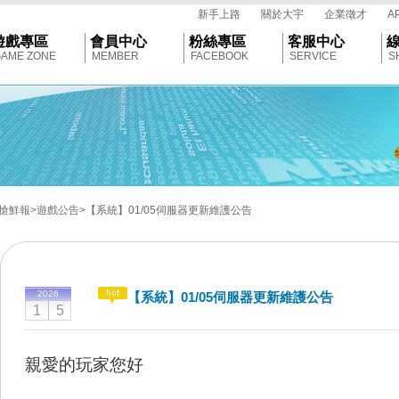
tar
新手上路
關於大宇
企業徵才
A
遊戲專區
會員中心
粉絲專區
客服中心
AME ZONE
MEMBER
FACEBOOK
SERVICE
S
搶鮮報
>遊戲公告
>【系統】01/05伺服器更新維護公告
2026
【系統】01/05伺服器更新維護公告
1
5
親愛的玩家您好