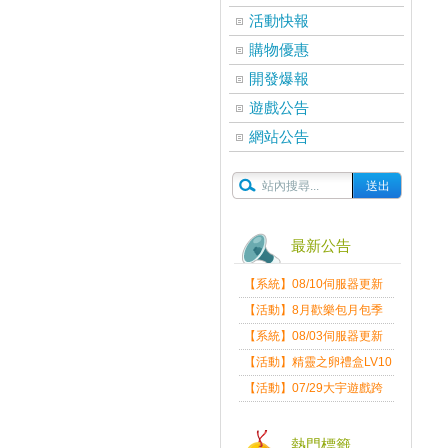
活動快報
購物優惠
開發爆報
遊戲公告
網站公告
最新公告
【系統】08/10伺服器更新
維護公告
【活動】8月歡樂包月包季
送
【系統】08/03伺服器更新
維護公告
【活動】精靈之卵禮盒LV10
限量發送中
【活動】07/29大宇遊戲跨
界盛典
熱門標籤