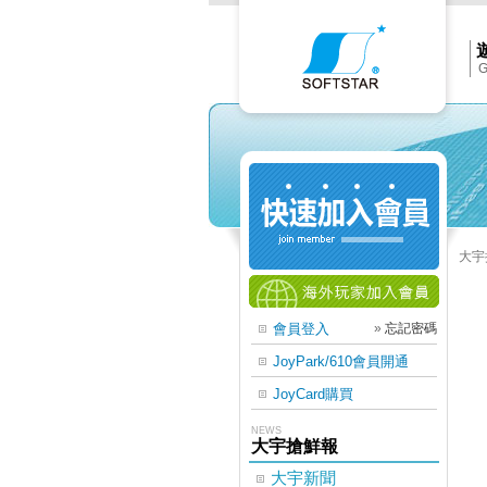
Softs
官
網
首
頁
G
大宇
會員登入
»
忘記密碼
JoyPark/610會員開通
JoyCard購買
NEWS
大宇搶鮮報
大宇新聞