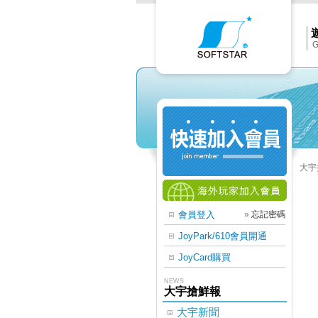
Softs
官
網
首
頁
G
大宇
會員登入
»
忘記密碼
JoyPark/610會員開通
JoyCard購買
NEWS
大宇搶鮮報
大宇新聞