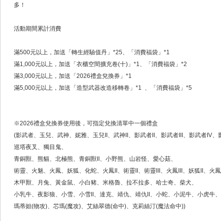
多！
活動期間累計消費
滿500元以上，加送「轉生經驗值丹」*25、「消費福袋」*1
滿1,000元以上，加送「衣櫃空間擴充卷(十)」*1、「消費福袋」*2
滿3,000元以上，加送「2026禮盒兌換券」*1
滿5,000元以上，加送「造型武器改造移轉卷」*1 、「消費福袋」*5
※2026禮盒兌換券使用後，可指定兌換清單中一個禮盒
(影武者、玉兒、武神、妮雅、玉兒II、武神II、影武者II、影武者III、影武者IV、
巡塔夜叉、獨目鬼、
青銅獸、熊貓、北極熊、青銅獸II、小野熊、山岩怪、愛心菇、
術靈、火魅、火鳳、妖狐、化蛇、火鳳II、術靈II、術靈III、火鳳III、妖狐II、火鳳
木甲獸、月兔、黃金鼠、小白豬、米格魯、拉不拉多、哈士奇、柴犬、
小乳牛、夜影狼、小雪、小雪II、達克、靖仇、靖仇II、小蛇、小泥牛、小虎牛、
瑪蒂妲(物攻)、芯瑪(魔攻)、艾絲翠德(命中)、克莉絲汀(魔法命中))