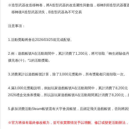
※造型武器改造移轉卷，將A造型武器的改造屬性與數值，移轉到B造型武器覆
移轉後A造型武器消失，B造型武器為不可交易
注意事項：
1.活動獎勵將會在2026/03/25前完成配發。
2.例：遊戲帳號A在活動期間中，累計消費了1,200元，將可領取「轉生經驗值丹
擴充卷(十)」*1的活動獎勵。
3.消費累計以遊戲帳號計算，除了3,000元獎勵外，所有獎勵都只能領取一次。
4.滿3,000元獎勵說明，例如玩家遊戲帳號A在活動期間中，累計消費了8,200元
2026禮盒兌換券獎勵，所以該玩家遊戲帳號A在活動期間累計消費了8,200元，
5.參加消費活動Steam帳號需有大宇會員帳號，且綁定飛天遊戲帳號，否則將
※官方將保有最終修改權力，並可依實際情況予以增刪、修訂或變更活動辦法