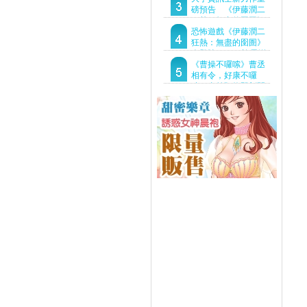
Demo重磅釋出
磅預告 《伊藤潤二
狂熱：無盡的囹圄》
驚悚亮相 ！伊藤潤二
恐怖遊戲《伊藤潤二
恐怖世界首度進軍
狂熱：無盡的囹圄》
Steam
今登陸Steam 詭異洋
樓開啟 同步釋出最新
《曹操不囉嗦》曹丞
預告片
相有令，好康不囉
嗦！事前預約即刻開
跑！