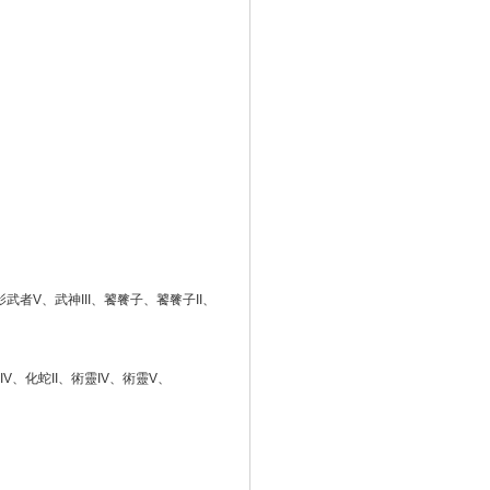
影武者V、武神III、饕餮子、饕餮子II、
IV、化蛇II、術靈IV、術靈V、