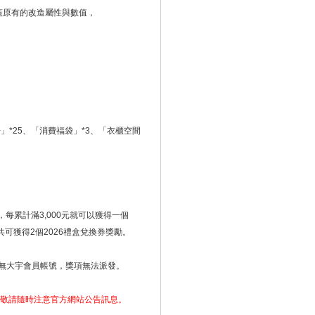
蓋原有的改造屬性與數值，
」*25、「消費福袋」*3、「衣櫃空間
，每累計滿3,000元就可以獲得一個
共可獲得2個2026禮盒兌換券獎勵。
因無大宇會員帳號，獎項無法派發。
，敬請隨時注意官方網站公告訊息。