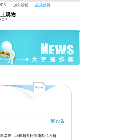
PPS
加入最愛
設成首頁
線上購物
HOP
|
活動公告
應獎勵，消費越多回饋獎勵也將越