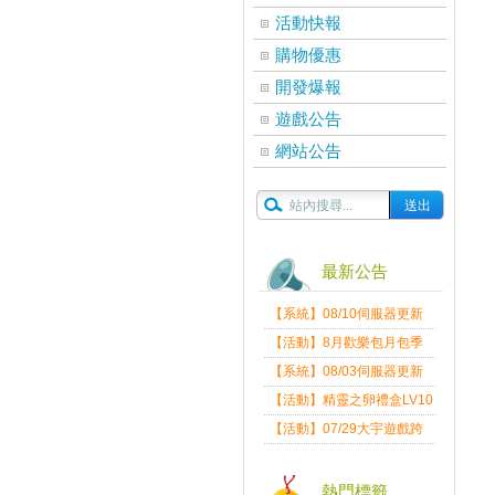
活動快報
購物優惠
開發爆報
遊戲公告
網站公告
最新公告
【系統】08/10伺服器更新
維護公告
【活動】8月歡樂包月包季
送
【系統】08/03伺服器更新
維護公告
【活動】精靈之卵禮盒LV10
限量發送中
【活動】07/29大宇遊戲跨
界盛典
熱門標籤