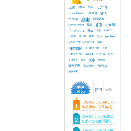
玩家
快樂豬
功能
天之痕
《Poor George》
大富翁
愛情
天使帝國
漫畫
飄渺西遊
Michale Jordan
遊戲
暑假
粉絲團
Facebook
日本
古劍
KKBOX
小遊戲
籃球鬪
國產
激活
App Store
仙劍奇俠傳五 – 劍傲丹楓
100分
明星志願
新仙劍奇俠傳
可愛
行動智慧平台
android
符卡軒轅
說明
手持裝置
戀戀
大宇
iphone
優惠活動
降妖伏魔錄
飛天噗噗
劍傲丹楓
回應
熱門
《WIND BREAKER -
防風少年- 不良英雄
譚》傳說中最強的男
人現身！即將顛覆風
大宇資訊《伊藤潤二
鈴高中！
狂熱：無盡的囹圄》
登場 Steam 新品節
首支預告片及遊戲
大宇資訊全新力作重