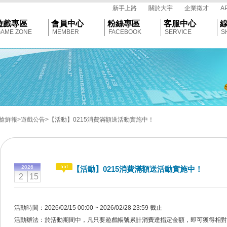
tar
新手上路
關於大宇
企業徵才
A
遊戲專區
會員中心
粉絲專區
客服中心
AME ZONE
MEMBER
FACEBOOK
SERVICE
S
搶鮮報
>遊戲公告
>【活動】0215消費滿額送活動實施中！
2026
【活動】0215消費滿額送活動實施中！
2
15
活動時間：2026/02/15 00:00 ~ 2026/02/28 23:59 截止
活動辦法：於活動期間中，凡只要遊戲帳號累計消費達指定金額，即可獲得相對