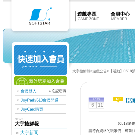
Softstar
官
網
首
遊戲專區
會員中心
頁
GAME ZONE
MEMBER
大宇搶鮮報
>遊戲公告
>【活動】051
會員登入
»
忘記密碼
2025
JoyPark/610會員開通
【活
6
11
JoyCard購買
NEWS
大宇搶鮮報
【0518消費滿額送
請符合資格的玩家們，可前
大宇新聞