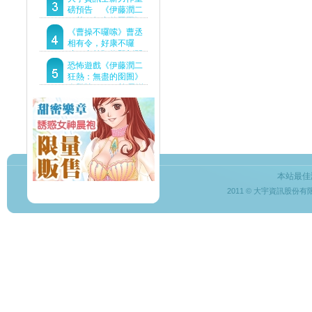
Demo重磅釋出
磅預告 《伊藤潤二
狂熱：無盡的囹圄》
驚悚亮相 ！伊藤潤二
《曹操不囉嗦》曹丞
恐怖世界首度進軍
相有令，好康不囉
Steam
嗦！事前預約即刻開
跑！
恐怖遊戲《伊藤潤二
狂熱：無盡的囹圄》
今登陸Steam 詭異洋
樓開啟 同步釋出最新
預告片
本站最佳
2011 © 大宇資訊股份有限公