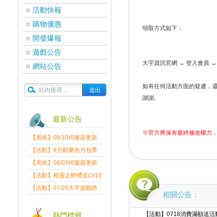
活動快報
購物優惠
領取方式如下：
開發爆報
遊戲公告
大宇資訊官網 → 登入會員 →
網站公告
如有任何活動方面的疑慮，
謝謝。
最新公告
※官方將保有最終修改權力
【系統】08/10伺服器更新
維護公告
【活動】8月歡樂包月包季
送
【系統】08/03伺服器更新
維護公告
【活動】精靈之卵禮盒LV10
限量發送中
【活動】07/29大宇遊戲跨
相關公告：
界盛典
【活動】0718消費滿額送
熱門標籤