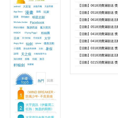
【活動】0618消費滿額送 
android
大富翁
劍傲丹楓
天使帝國
App Store
漫畫
遊戲
玩家
【活動】0518消費滿額送 
競賽
即時觸控
明星志願
【活動】0618消費滿額送
Michale Jordan
Facebook
【活動】0518消費滿額送
降妖伏魔錄
飄渺西遊
魔力寶貝
KKBOX
《Flying Piggy》
粉絲團
【活動】0418消費滿額送 
日本
符卡軒轅
手持裝置
大宇
【活動】0418消費滿額送
Angry Bird
仙劍
iphone
優惠活動
【活動】0318消費滿額送 
小遊戲
新仙劍奇俠傳
古劍
暑假
說明
天之痕
行動智慧平台
【活動】0318消費滿額送
飛天噗噗
攻略
功能
激活
【活動】0215消費滿額送 
軒轅劍
快樂豬
回應
熱門
《WIND BREAKER -
防風少年- 不良英雄
譚》傳說中最強的男
人現身！即將顛覆風
大宇資訊《伊藤潤二
鈴高中！
狂熱：無盡的囹圄》
登場 Steam 新品節
首支預告片及遊戲
大宇資訊全新力作重