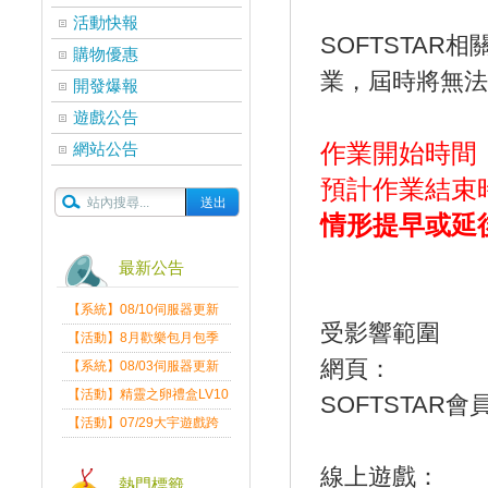
活動快報
SOFTSTAR相
購物優惠
業，屆時將無法
開發爆報
遊戲公告
作業開始時間：201
網站公告
預計作業結束時間：
情形提早或延
最新公告
【系統】08/10伺服器更新
受影響範圍
維護公告
【活動】8月歡樂包月包季
送
網頁：
【系統】08/03伺服器更新
維護公告
【活動】精靈之卵禮盒LV10
SOFTSTAR
限量發送中
【活動】07/29大宇遊戲跨
界盛典
線上遊戲：
熱門標籤