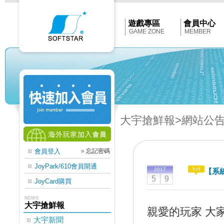
Softstar
官
網
首
遊戲專區
會員中心
頁
GAME ZONE
MEMBER
大宇搶鮮報
>網站公
會員登入
»
忘記密碼
JoyPark/610會員開通
2017
【系統
5
9
JoyCard購買
NEWS
大宇搶鮮報
親愛的玩家 大
大宇新聞