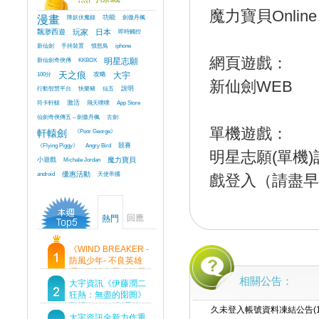
魔力寶貝Onlin
漫畫
降妖伏魔錄
功能
劍傲丹楓
飄渺西遊
玩家
日本
即時觸控
新仙劍
手持裝置
憤怒鳥
iphone
網頁遊戲：
新仙劍奇俠傳
KKBOX
明星志願
100分
天之痕
攻略
大宇
新仙劍WEB
行動智慧平台
快樂豬
仙五
說明
符卡軒轅
激活
飛天噗噗
App Store
仙劍奇俠傳五 – 劍傲丹楓
古劍
單機遊戲：
軒轅劍
《Poor George》
《Flying Piggy》
Angry Bird
競賽
明星志願(單機
小遊戲
Michale Jordan
魔力寶貝
android
優惠活動
天使帝國
戲登入（請盡
回應
熱門
《WIND BREAKER -
防風少年- 不良英雄
譚》傳說中最強的男
相關公告：
人現身！即將顛覆風
大宇資訊《伊藤潤二
鈴高中！
狂熱：無盡的囹圄》
登場 Steam 新品節
久未登入帳號資料凍結公告(11
首支預告片及遊戲
大宇資訊全新力作重