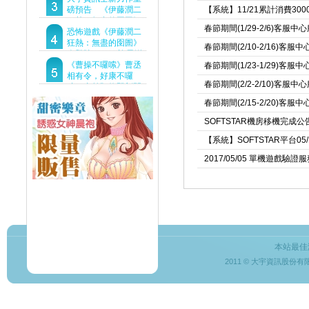
Demo重磅釋出
磅預告 《伊藤潤二
【系統】11/21累計消費30
狂熱：無盡的囹圄》
春節期間(1/29-2/6)客服
驚悚亮相 ！伊藤潤二
恐怖遊戲《伊藤潤二
恐怖世界首度進軍
狂熱：無盡的囹圄》
春節期間(2/10-2/16)客
Steam
今登陸Steam 詭異洋
樓開啟 同步釋出最新
《曹操不囉嗦》曹丞
春節期間(1/23-1/29)客
預告片
相有令，好康不囉
春節期間(2/2-2/10)客服
嗦！事前預約即刻開
跑！
春節期間(2/15-2/20)客
SOFTSTAR機房移機完成公
【系統】SOFTSTAR平台05
2017/05/05 單機遊戲驗
本站最佳
2011 © 大宇資訊股份有限公