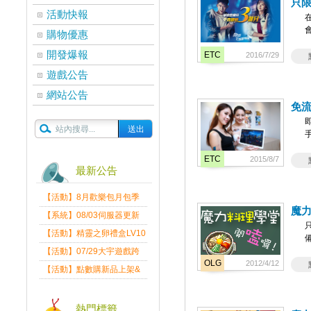
只限
活動快報
購物優惠
開發爆報
ETC
2016/7/29
遊戲公告
網站公告
免流
ETC
2015/8/7
最新公告
【活動】8月歡樂包月包季
魔力
送
【系統】08/03伺服器更新
維護公告
【活動】精靈之卵禮盒LV10
限量發送中
【活動】07/29大宇遊戲跨
OLG
2012/4/12
界盛典
【活動】點數購新品上架&
好禮回饋活動公告
熱門標籤