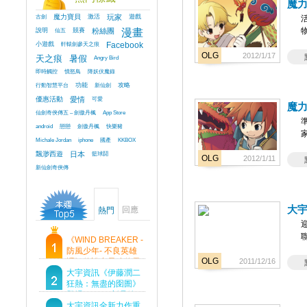
魔
古劍
魔力寶貝
激活
玩家
遊戲
說明
仙五
競賽
粉絲團
漫畫
小遊戲
軒轅劍參天之痕
Facebook
OLG
2012/1/17
天之痕
暑假
Angry Bird
即時觸控
憤怒鳥
降妖伏魔錄
行動智慧平台
功能
新仙劍
攻略
優惠活動
愛情
可愛
魔
仙劍奇俠傳五 – 劍傲丹楓
App Store
android
戀戀
劍傲丹楓
快樂豬
Michale Jordan
iphone
國產
KKBOX
飄渺西遊
日本
籃球鬪
OLG
2012/1/11
新仙劍奇俠傳
大
回應
熱門
《WIND BREAKER -
防風少年- 不良英雄
OLG
譚》傳說中最強的男
2011/12/16
人現身！即將顛覆風
大宇資訊《伊藤潤二
鈴高中！
狂熱：無盡的囹圄》
登場 Steam 新品節
首支預告片及遊戲
大宇資訊全新力作重