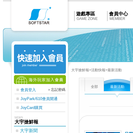
Softstar
官
網
首
遊戲專區
會員中心
頁
GAME ZONE
MEMBER
大宇搶鮮報
>活動快報
>最新活動
全部
最新活動
會員登入
»
忘記密碼
JoyPark/610會員開通
JoyCard購買
NEWS
大宇搶鮮報
大宇新聞