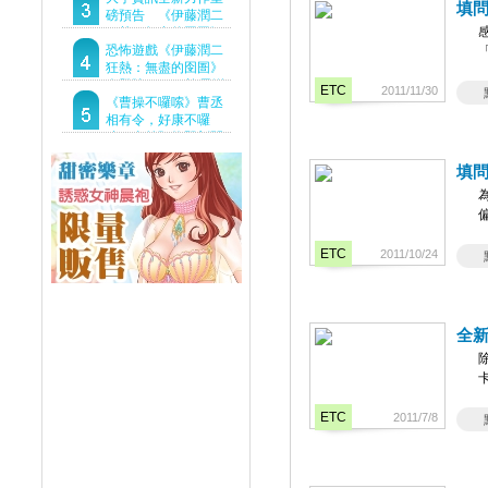
填問
Demo重磅釋出
磅預告 《伊藤潤二
狂熱：無盡的囹圄》
驚悚亮相 ！伊藤潤二
恐怖遊戲《伊藤潤二
恐怖世界首度進軍
狂熱：無盡的囹圄》
Steam
今登陸Steam 詭異洋
ETC
2011/11/30
樓開啟 同步釋出最新
《曹操不囉嗦》曹丞
預告片
相有令，好康不囉
嗦！事前預約即刻開
跑！
填
ETC
2011/10/24
全
ETC
2011/7/8