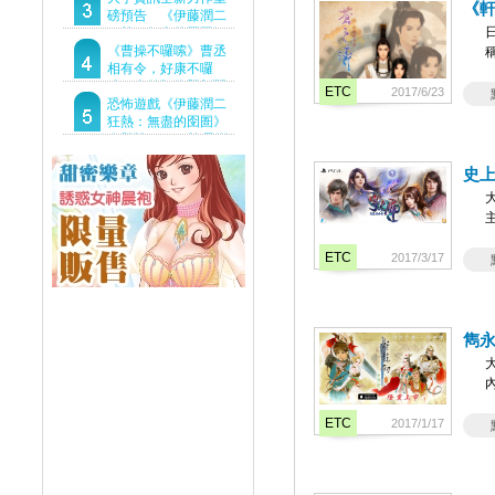
《
Demo重磅釋出
磅預告 《伊藤潤二
狂熱：無盡的囹圄》
行
驚悚亮相 ！伊藤潤二
《曹操不囉嗦》曹丞
恐怖世界首度進軍
相有令，好康不囉
Steam
嗦！事前預約即刻開
ETC
2017/6/23
跑！
恐怖遊戲《伊藤潤二
狂熱：無盡的囹圄》
今登陸Steam 詭異洋
樓開啟 同步釋出最新
史上
預告片
主
ETC
2017/3/17
雋永
ETC
2017/1/17