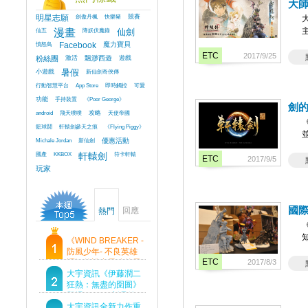
大師
明星志願
劍傲丹楓
快樂豬
競賽
仙五
漫畫
降妖伏魔錄
仙劍
憤怒鳥
Facebook
魔力寶貝
ETC
2017/9/25
粉絲團
激活
飄渺西遊
遊戲
小遊戲
暑假
新仙劍奇俠傳
行動智慧平台
App Store
即時觸控
可愛
功能
手持裝置
《Poor George》
劍的
android
飛天噗噗
攻略
天使帝國
籃球鬪
軒轅劍參天之痕
《Flying Piggy》
Michale Jordan
新仙劍
優惠活動
國產
KKBOX
軒轅劍
符卡軒轅
ETC
2017/9/5
玩家
國
回應
熱門
《WIND BREAKER -
防風少年- 不良英雄
ETC
譚》傳說中最強的男
2017/8/3
人現身！即將顛覆風
大宇資訊《伊藤潤二
鈴高中！
狂熱：無盡的囹圄》
登場 Steam 新品節
首支預告片及遊戲
大宇資訊全新力作重