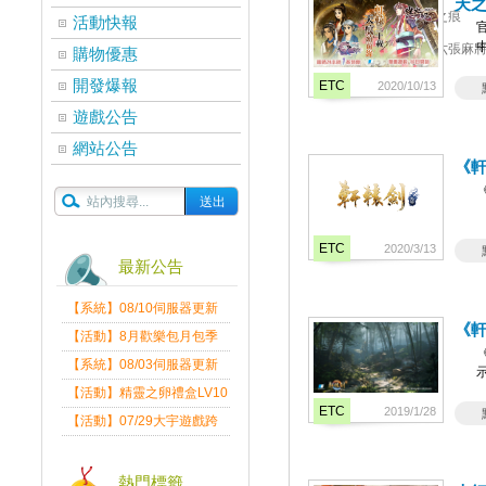
天之
軒轅劍參天之痕
活動快報
正宗台灣十六張麻
購物優惠
開發爆報
ETC
2020/10/13
遊戲公告
網站公告
《
ETC
2020/3/13
最新公告
【系統】08/10伺服器更新
《
維護公告
【活動】8月歡樂包月包季
回
送
【系統】08/03伺服器更新
維護公告
【活動】精靈之卵禮盒LV10
ETC
2019/1/28
限量發送中
【活動】07/29大宇遊戲跨
界盛典
熱門標籤