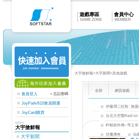
Softstar
官
網
首
遊戲專區
會員中心
頁
GAME ZONE
MEMBER
大宇搶鮮報
>大宇新聞
>其他遊戲
全部
網頁遊戲
會員登入
»
忘記密碼
JoyPark/610會員開通
伊藤潤二狂熱 : 無
JoyCard購買
台北大空襲Raid on T
NEWS
軒轅劍外傳─穹之扉
大宇搶鮮報
伏魔傳奇
仙
大宇新聞