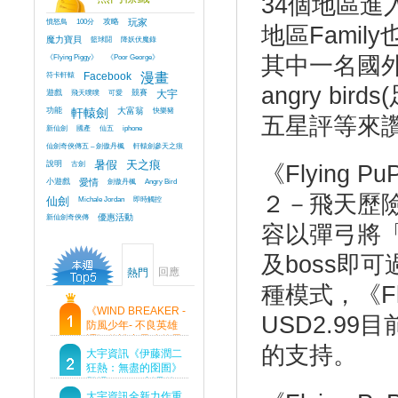
34個地區
憤怒鳥
100分
攻略
玩家
地區Famil
魔力寶貝
籃球鬪
降妖伏魔錄
《Flying Piggy》
《Poor George》
其中一名國外用戶
符卡軒轅
Facebook
漫畫
angry bi
遊戲
飛天噗噗
可愛
競賽
大宇
功能
軒轅劍
大富翁
快樂豬
五星評等來讚美
新仙劍
國產
仙五
iphone
仙劍奇俠傳五 – 劍傲丹楓
軒轅劍參天之痕
說明
古劍
暑假
天之痕
《Flying
小遊戲
愛情
劍傲丹楓
Angry Bird
２－飛天歷
仙劍
Michale Jordan
即時觸控
新仙劍奇俠傳
優惠活動
容以彈弓將
及boss即
回應
熱門
種模式，《Fl
《WIND BREAKER -
USD2.9
防風少年- 不良英雄
譚》傳說中最強的男
的支持。
人現身！即將顛覆風
大宇資訊《伊藤潤二
鈴高中！
狂熱：無盡的囹圄》
登場 Steam 新品節
首支預告片及遊戲
大宇資訊全新力作重