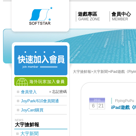
Softstar
官
網
首
遊戲專區
會員中心
頁
GAME ZONE
MEMBER
大宇搶鮮報
>大宇新聞
>iPad遊戲《Fly
會員登入
»
忘記密碼
2011
JoyPark/610會員開通
FlyingPuPu
6
21
iPad遊戲《
JoyCard購買
NEWS
大宇搶鮮報
大宇新聞