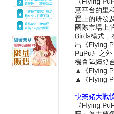
《Flying
Demo重磅釋出
磅預告 《伊藤潤二
狂熱：無盡的囹圄》
慧平台的里
驚悚亮相 ！伊藤潤二
《曹操不囉嗦》曹丞
恐怖世界首度進軍
相有令，好康不囉
置上的研發
Steam
嗦！事前預約即刻開
跑！
恐怖遊戲《伊藤潤二
國際市場上的
狂熱：無盡的囹圄》
今登陸Steam 詭異洋
Birds模式
樓開啟 同步釋出最新
預告片
出《Flyin
PuPu》之
機會陸續登
▲《Flyin
▲《Flyin
快樂豬大戰
《Flying