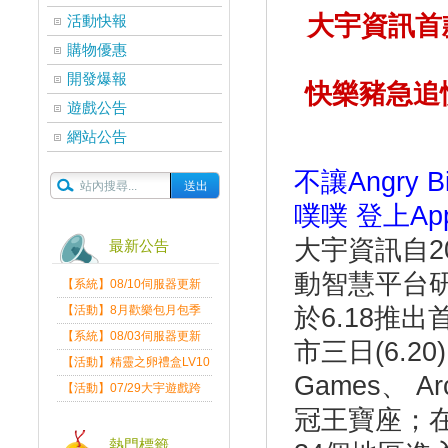
大宇資訊首款
活動快報
購物優惠
開發爆報
快樂豬急追憤
遊戲公告
網站公告
不讓Angry 
噗噗 登上App
大宇資訊自2
最新公告
動智慧平台
【系統】08/10伺服器更新
維護公告
【活動】8月歡樂包月包季
於6.18推出首
送
【系統】08/03伺服器更新
市三日(6.20
維護公告
【活動】精靈之卵禮盒LV10
Games、 
限量發送中
【活動】07/29大宇遊戲跨
界盛典
冠王寶座；
熱門標籤