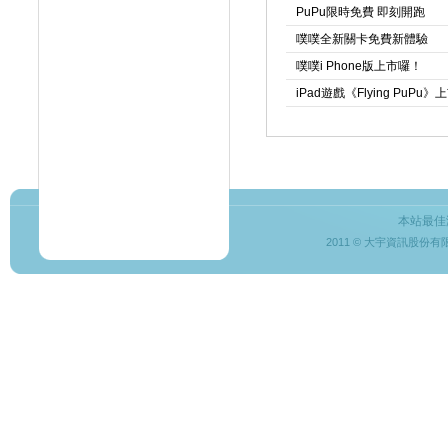
PuPu限時免費 即刻開跑
噗噗全新關卡免費新體驗
噗噗i Phone版上市囉！
iPad遊戲《Flying PuPu
本站最佳
2011 © 大宇資訊股份有限公