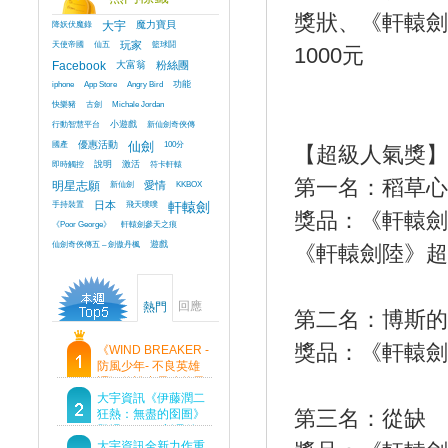
獎狀、《軒轅劍
降妖伏魔錄
大宇
魔力寶貝
天使帝國
仙五
玩家
籃球鬪
1000元
Facebook
大富翁
粉絲團
iphone
App Store
Angry Bird
功能
快樂豬
古劍
Michale Jordan
行動智慧平台
小遊戲
新仙劍奇俠傳
國產
優惠活動
仙劍
100分
【超級人氣獎】
即時觸控
說明
激活
符卡軒轅
第一名：稻草心
明星志願
新仙劍
愛情
KKBOX
手持裝置
日本
飛天噗噗
軒轅劍
獎品：《軒轅劍
《Poor George》
軒轅劍參天之痕
仙劍奇俠傳五 – 劍傲丹楓
遊戲
《軒轅劍陸》超
回應
熱門
第二名：博斯的
獎品：《軒轅劍
《WIND BREAKER -
防風少年- 不良英雄
譚》傳說中最強的男
人現身！即將顛覆風
大宇資訊《伊藤潤二
第三名：從缺
鈴高中！
狂熱：無盡的囹圄》
登場 Steam 新品節
首支預告片及遊戲
大宇資訊全新力作重