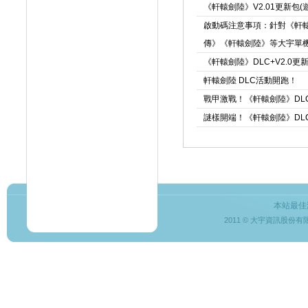
《軒轅劍陸》V2.01更新包(
啟動碼注意事項：針對《軒
傳》《軒轅劍陸》等大宇單
《軒轅劍陸》DLC+V2.0更新
軒轅劍陸 DLC活動開跑！
戰甲激戰！《軒轅劍陸》DL
謎樣開端！《軒轅劍陸》DL
本站最佳
2011 © 大宇資訊股份有限公