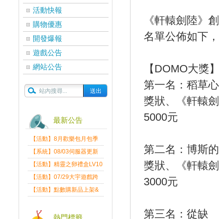
活動快報
《軒轅劍陸》創
購物優惠
名單公佈如下，
開發爆報
遊戲公告
網站公告
【DOMO大獎
第一名：稻草心
獎狀、《軒轅劍
5000元
最新公告
【活動】8月歡樂包月包季
第二名：博斯的
送
【系統】08/03伺服器更新
維護公告
獎狀、《軒轅劍
【活動】精靈之卵禮盒LV10
限量發送中
【活動】07/29大宇遊戲跨
3000元
界盛典
【活動】點數購新品上架&
好禮回饋活動公告
第三名：從缺
熱門標籤