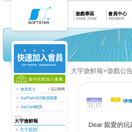
Softstar
官
網
首
遊戲專區
會員中心
頁
GAME ZONE
MEMBER
大宇搶鮮報
>遊戲公
會員登入
»
忘記密碼
JoyPark/610會員開通
2013
《軒
12
17
JoyCard購買
NEWS
大宇搶鮮報
Dear 親愛的玩
大宇新聞