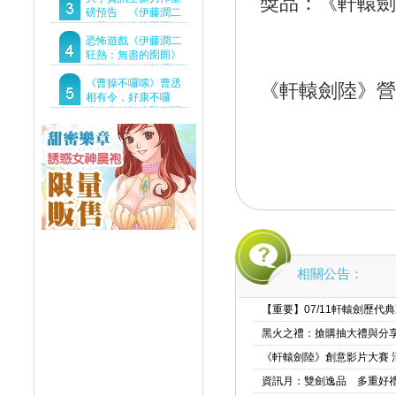
獎品：《軒轅劍
Demo重磅釋出
磅預告 《伊藤潤二
狂熱：無盡的囹圄》
驚悚亮相 ！伊藤潤二
恐怖遊戲《伊藤潤二
恐怖世界首度進軍
狂熱：無盡的囹圄》
Steam
今登陸Steam 詭異洋
樓開啟 同步釋出最新
《曹操不囉嗦》曹丞
《軒轅劍陸》營
預告片
相有令，好康不囉
嗦！事前預約即刻開
跑！
相關公告：
【重要】07/11軒轅劍歷代
黑火之禮：搶購抽大禮與分
《軒轅劍陸》創意影片大賽 
資訊月：雙劍逸品 多重好