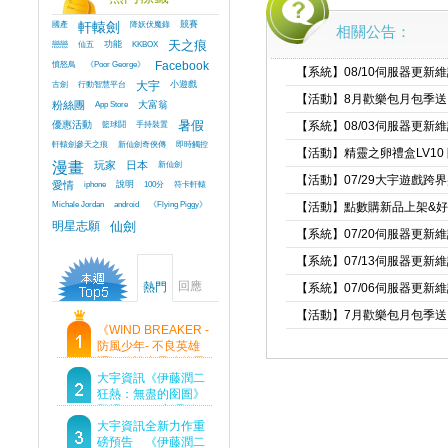
國產
軒轅劍
降妖伏魔錄
競賽
相關公告：
戀戀
仙五
功能
KKBOX
天之痕
憤怒鳥
《Poor George》
Facebook
【系統】08/10伺服器更新
古劍
行動智慧平台
大宇
小遊戲
【活動】8月歡樂包月包季送
粉絲團
App Store
大富翁
優惠活動
籃球鬪
手持裝置
暑假
【系統】08/03伺服器更新
軒轅劍參天之痕
新仙劍奇俠傳
即時觸控
【活動】精靈之卵禮盒LV10
漫畫
玩家
日本
新仙劍
【活動】07/29大宇遊戲跨
愛情
iphone
說明
100分
符卡軒轅
Michale Jordan
android
《Flying Piggy》
【活動】點數購新品上架&
明星志願
仙劍
【系統】07/20伺服器更新
【系統】07/13伺服器更新
回應
熱門
【系統】07/06伺服器更新
【活動】7月歡樂包月包季送
《WIND BREAKER -
防風少年- 不良英雄
譚》傳說中最強的男
人現身！即將顛覆風
大宇資訊《伊藤潤二
鈴高中！
狂熱：無盡的囹圄》
登場 Steam 新品節
首支預告片及遊戲
大宇資訊全新力作重
Demo重磅釋出
磅預告 《伊藤潤二