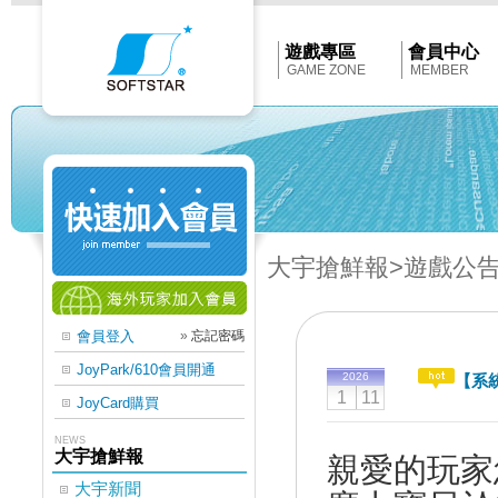
Softstar
官
網
首
遊戲專區
會員中心
頁
GAME ZONE
MEMBER
大宇搶鮮報
>遊戲公
會員登入
»
忘記密碼
JoyPark/610會員開通
2026
【系
1
11
JoyCard購買
NEWS
大宇搶鮮報
親愛的玩家
大宇新聞