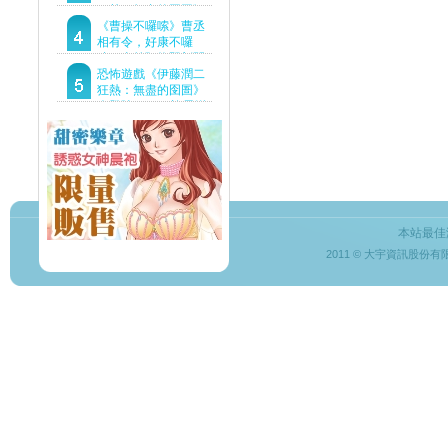
狂熱：無盡的囹圄》
驚悚亮相 ！伊藤潤二
《曹操不囉嗦》曹丞
恐怖世界首度進軍
相有令，好康不囉
Steam
嗦！事前預約即刻開
跑！
恐怖遊戲《伊藤潤二
狂熱：無盡的囹圄》
今登陸Steam 詭異洋
樓開啟 同步釋出最新
預告片
本站最佳
2011 © 大宇資訊股份有限公