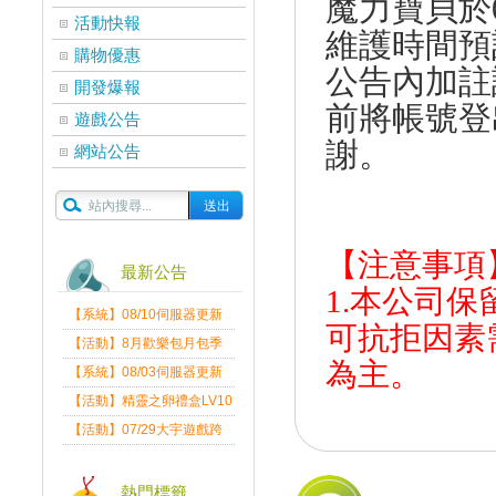
魔力寶貝於0
活動快報
維護時間預
購物優惠
公告內加註
開發爆報
前將帳號登
遊戲公告
謝。
網站公告
【注意事項
最新公告
1.本公司
【系統】08/10伺服器更新
可抗拒因素
維護公告
【活動】8月歡樂包月包季
為主。
送
【系統】08/03伺服器更新
維護公告
【活動】精靈之卵禮盒LV10
限量發送中
【活動】07/29大宇遊戲跨
界盛典
熱門標籤