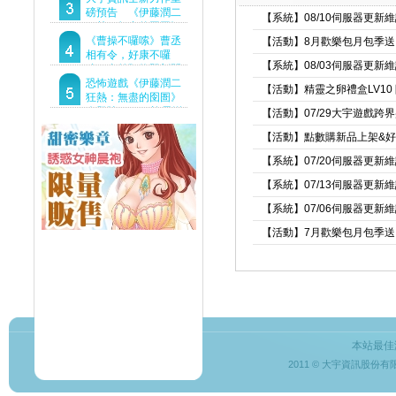
Demo重磅釋出
磅預告 《伊藤潤二
【系統】08/10伺服器更新
狂熱：無盡的囹圄》
驚悚亮相 ！伊藤潤二
《曹操不囉嗦》曹丞
【活動】8月歡樂包月包季送
恐怖世界首度進軍
相有令，好康不囉
【系統】08/03伺服器更新
Steam
嗦！事前預約即刻開
跑！
恐怖遊戲《伊藤潤二
【活動】精靈之卵禮盒LV10
狂熱：無盡的囹圄》
今登陸Steam 詭異洋
【活動】07/29大宇遊戲跨
樓開啟 同步釋出最新
【活動】點數購新品上架&
預告片
【系統】07/20伺服器更新
【系統】07/13伺服器更新
【系統】07/06伺服器更新
【活動】7月歡樂包月包季送
本站最佳
2011 © 大宇資訊股份有限公