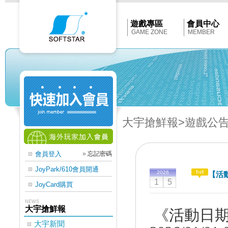
Softstar
官
網
首
遊戲專區
會員中心
頁
GAME ZONE
MEMBER
大宇搶鮮報
>遊戲公
會員登入
»
忘記密碼
JoyPark/610會員開通
2026
【活
1
5
JoyCard購買
NEWS
大宇搶鮮報
《活動日
大宇新聞