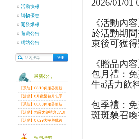
2026/01/01 
活動快報
購物優惠
《活動內容
開發爆報
於活動期間
遊戲公告
束後可獲得
網站公告
《贈品內容
包月禮：免
最新公告
牛a活力飲
【系統】08/10伺服器更新
維護公告
【活動】8月歡樂包月包季
包季禮：免
送
【系統】08/03伺服器更新
維護公告
斑斑貘
召喚
【活動】精靈之卵禮盒LV10
限量發送中
【活動】07/29大宇遊戲跨
界盛典
熱門標籤