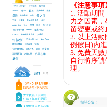
《注意事項
《Poor George》
手持裝置
籃球鬪
android
大宇
日本
飛天噗噗
國產
1. 活動
愛情
劍傲丹楓
古劍
天之痕
力之因素，
可愛
快樂豬
新仙劍奇俠傳
100分
Angry Bird
仙五
說明
競賽
符卡軒轅
留變更或終
行動智慧平台
iphone
優惠活動
2. 以上
KKBOX
軒轅劍參天之痕
小遊戲
軒轅劍
《Flying Piggy》
App Store
例假日)內
降妖伏魔錄
天使帝國
遊戲
仙劍奇俠傳五 – 劍傲丹楓
戀戀
大富翁
3. 免費
飄渺西遊
粉絲團
明星志願
自行將序號
暑假
理。
回應
熱門
《WIND BREAKER -
防風少年- 不良英雄
譚》傳說中最強的男
人現身！即將顛覆風
大宇資訊《伊藤潤二
鈴高中！
狂熱：無盡的囹圄》
相關公告：
登場 Steam 新品節
首支預告片及遊戲
大宇資訊全新力作重