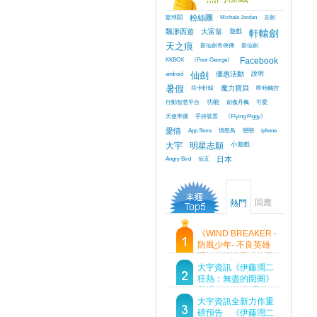
籃球鬪
粉絲團
Michale Jordan
古劍
飄渺西遊
大富翁
遊戲
軒轅劍
天之痕
新仙劍奇俠傳
新仙劍
KKBOX
《Poor George》
Facebook
android
仙劍
優惠活動
說明
暑假
符卡軒轅
魔力寶貝
即時觸控
行動智慧平台
功能
劍傲丹楓
可愛
天使帝國
手持裝置
《Flying Piggy》
愛情
App Store
憤怒鳥
戀戀
iphone
大宇
明星志願
小遊戲
Angry Bird
仙五
日本
回應
熱門
《WIND BREAKER -
防風少年- 不良英雄
譚》傳說中最強的男
人現身！即將顛覆風
大宇資訊《伊藤潤二
鈴高中！
狂熱：無盡的囹圄》
登場 Steam 新品節
首支預告片及遊戲
大宇資訊全新力作重
Demo重磅釋出
磅預告 《伊藤潤二