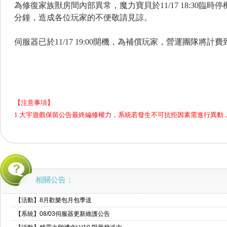
為修復家族獸房間內部異常
，魔力寶貝於11/17 18:30臨
分鐘
，
造成各位玩家的不便敬請見諒
。
伺服器已於11/17 19:00開機，
為補償玩家
，
營運團隊
將計費
【注意事項】
1.大宇遊戲保留公告最終編修權力，系統若發生不可抗拒因素需進行異動
相關公告：
【活動】8月歡樂包月包季送
【系統】08/03伺服器更新維護公告