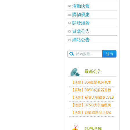
活動快報
購物優惠
開發爆報
遊戲公告
網站公告
最新公告
【活動】8月歡樂包月包季
送
【系統】08/03伺服器更新
維護公告
【活動】精靈之卵禮盒LV10
限量發送中
【活動】07/29大宇遊戲跨
界盛典
【活動】點數購新品上架&
好禮回饋活動公告
熱門標籤