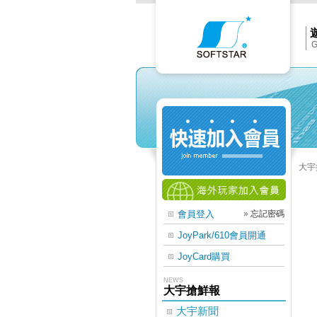
Softs
官
網
首
頁
G
大宇
會員登入
»
忘記密碼
JoyPark/610會員開通
JoyCard購買
NEWS
大宇搶鮮報
大宇新聞