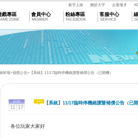
tar
新手上路
關於大宇
企業徵才
A
遊戲專區
會員中心
粉絲專區
客服中心
AME ZONE
MEMBER
FACEBOOK
SERVICE
S
搶鮮報
>遊戲公告
>【系統】11/17臨時停機維護暨補償公告（已開機）
2025
【系統】11/17臨時停機維護暨補償公告（已
11
17
各位玩家大家好