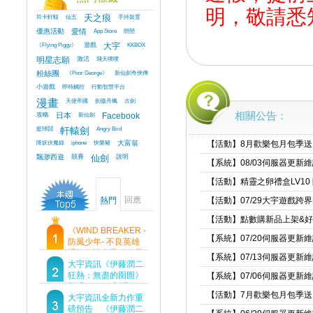
明，敬請悉
符卡軒轅
仙五
天之痕
手持裝置
優惠活動
愛情
App Store
戀戀
《Flying Piggy》
遊戲
大宇
KKBOX
明星志願
激活
飛天噗噗
粉絲團
《Poor George》
新仙劍奇俠傳
小遊戲
即時觸控
行動智慧平台
漫畫
天使帝國
劍傲丹楓
古劍
相關公告：
攻略
日本
新仙劍
Facebook
籃球鬪
軒轅劍
Angry Bird
降妖伏魔錄
iphone
快樂豬
大富翁
【活動】8月歡樂包月包季送
飄渺西遊
競賽
仙劍
說明
【系統】08/03伺服器更新
【活動】精靈之卵禮盒LV10
回應
熱門
【活動】07/29大宇遊戲跨
【活動】點數購新品上架&
《WIND BREAKER -
【系統】07/20伺服器更新
防風少年- 不良英雄
譚》傳說中最強的男
【系統】07/13伺服器更新
人現身！即將顛覆風
大宇資訊《伊藤潤二
鈴高中！
狂熱：無盡的囹圄》
【系統】07/06伺服器更新
登場 Steam 新品節
【活動】7月歡樂包月包季送
首支預告片及遊戲
大宇資訊全新力作重
Demo重磅釋出
磅預告 《伊藤潤二