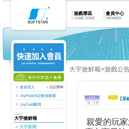
Softstar
官
網
首
遊戲專區
會員中心
頁
GAME ZONE
MEMBER
大宇搶鮮報
>遊戲公
會員登入
»
忘記密碼
JoyPark/610會員開通
2025
【系
9
19
JoyCard購買
NEWS
大宇搶鮮報
親愛的玩家
大宇新聞