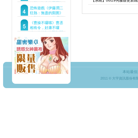
【系統】06/29伺服器更新
狂熱：無盡的囹圄》
驚悚亮相 ！伊藤潤二
恐怖遊戲《伊藤潤二
恐怖世界首度進軍
狂熱：無盡的囹圄》
Steam
今登陸Steam 詭異洋
樓開啟 同步釋出最新
《曹操不囉嗦》曹丞
預告片
相有令，好康不囉
嗦！事前預約即刻開
跑！
本站最佳
2011 © 大宇資訊股份有限公