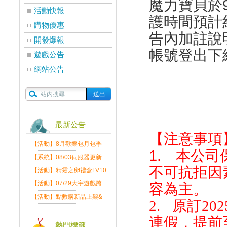
魔力寶貝於9
活動快報
護時間預計
購物優惠
告內加註說
開發爆報
帳號登出下
遊戲公告
網站公告
最新公告
【注意事項
【活動】8月歡樂包月包季
1. 本公
送
【系統】08/03伺服器更新
不可抗拒因
維護公告
【活動】精靈之卵禮盒LV10
限量發送中
【活動】07/29大宇遊戲跨
容為主。
界盛典
【活動】點數購新品上架&
2.
原訂202
好禮回饋活動公告
連假，提前至
熱門標籤