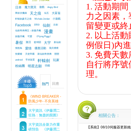
1. 活動
日本
魔力寶貝
遊戲
Angry Bird
降妖伏魔錄
天之痕
仙五
大富翁
力之因素，
軒轅劍參天之痕
Michale Jordan
小遊戲
留變更或終
Facebook
100分
仙劍
古劍
仙劍奇俠傳五 – 劍傲丹楓
漫畫
2. 以上
劍傲丹楓
可愛
《Flying Piggy》
例假日)內
暑假
激活
籃球鬪
大宇
新仙劍
憤怒鳥
愛情
優惠活動
飛天噗噗
3. 免費
快樂豬
天使帝國
新仙劍奇俠傳
戀戀
android
手持裝置
軒轅劍
玩家
自行將序號
粉絲團
明星志願
功能
理。
回應
熱門
《WIND BREAKER -
防風少年- 不良英雄
譚》傳說中最強的男
人現身！即將顛覆風
大宇資訊《伊藤潤二
相關公告：
鈴高中！
狂熱：無盡的囹圄》
登場 Steam 新品節
首支預告片及遊戲
大宇資訊全新力作重
【系統】08/10伺服器更新
Demo重磅釋出
磅預告 《伊藤潤二