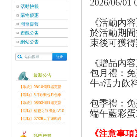
2026/06/01 
活動快報
購物優惠
《活動內容
開發爆報
於活動期間
遊戲公告
束後可獲得
網站公告
《贈品內容
包月禮：免
最新公告
牛a活力飲
【系統】08/10伺服器更新
維護公告
【活動】8月歡樂包月包季
包季禮：免
送
【系統】08/03伺服器更新
維護公告
端午藍彩蛋
【活動】精靈之卵禮盒LV10
限量發送中
【活動】07/29大宇遊戲跨
界盛典
《注意事項
熱門標籤