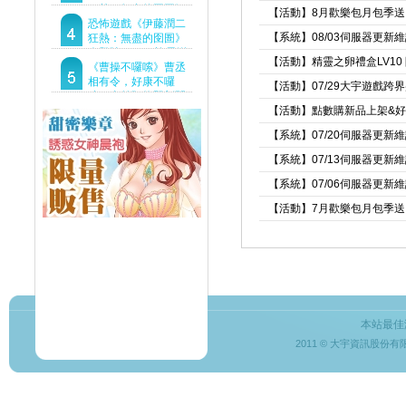
狂熱：無盡的囹圄》
【活動】8月歡樂包月包季送
驚悚亮相 ！伊藤潤二
恐怖遊戲《伊藤潤二
【系統】08/03伺服器更新
恐怖世界首度進軍
狂熱：無盡的囹圄》
Steam
今登陸Steam 詭異洋
【活動】精靈之卵禮盒LV10
樓開啟 同步釋出最新
《曹操不囉嗦》曹丞
預告片
相有令，好康不囉
【活動】07/29大宇遊戲跨
嗦！事前預約即刻開
跑！
【活動】點數購新品上架&
【系統】07/20伺服器更新
【系統】07/13伺服器更新
【系統】07/06伺服器更新
【活動】7月歡樂包月包季送
本站最佳
2011 © 大宇資訊股份有限公