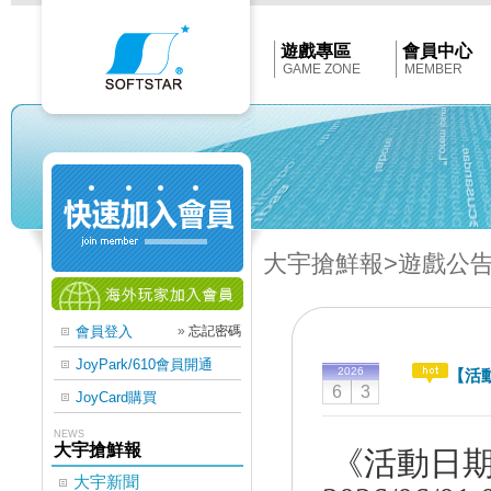
Softstar
官
網
首
遊戲專區
會員中心
頁
GAME ZONE
MEMBER
大宇搶鮮報
>遊戲公
會員登入
»
忘記密碼
JoyPark/610會員開通
2026
【活
6
3
JoyCard購買
NEWS
大宇搶鮮報
《活動日
大宇新聞