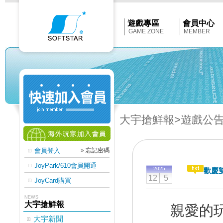
Softstar
官
網
首
遊戲專區
會員中心
頁
GAME ZONE
MEMBER
大宇搶鮮報
>遊戲公
會員登入
»
忘記密碼
JoyPark/610會員開通
2025
歡慶
12
5
JoyCard購買
NEWS
大宇搶鮮報
親愛的
大宇新聞