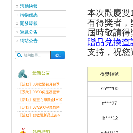
活動快報
本次
歡慶雙
購物優惠
有得獎者，
開發爆報
屆時敬請得
遊戲公告
贈品兌換查
網站公告
支持，祝您
最新公告
得獎帳號
【活動】8月歡樂包月包季
sn****00
送
【系統】08/03伺服器更新
維護公告
【活動】精靈之卵禮盒LV10
tt****27
限量發送中
【活動】07/29大宇遊戲跨
界盛典
【活動】點數購新品上架&
lh
****
12
好禮回饋活動公告
熱門標籤