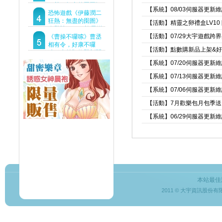
狂熱：無盡的囹圄》
【系統】08/03伺服器更新
驚悚亮相 ！伊藤潤二
恐怖遊戲《伊藤潤二
恐怖世界首度進軍
狂熱：無盡的囹圄》
【活動】精靈之卵禮盒LV10
Steam
今登陸Steam 詭異洋
【活動】07/29大宇遊戲跨
樓開啟 同步釋出最新
《曹操不囉嗦》曹丞
預告片
相有令，好康不囉
【活動】點數購新品上架&
嗦！事前預約即刻開
跑！
【系統】07/20伺服器更新
【系統】07/13伺服器更新
【系統】07/06伺服器更新
【活動】7月歡樂包月包季送
【系統】06/29伺服器更新
本站最佳
2011 © 大宇資訊股份有限公