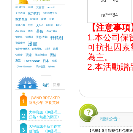
xd****42
符卡軒轅
古劍
大富翁
android
天使帝國
魔力寶貝
行動智慧平台
ra****84
飄渺西遊
KKBOX
攻略
可愛
【注意事項
劍傲丹楓
戀戀
大宇
新仙劍
100分
App Store
國產
暑假
Angry Bird
1.本公司
憤怒鳥
籃球鬪
優惠活動
軒轅劍
飛天噗噗
漫畫
可抗拒因素
仙劍奇俠傳五 – 劍傲丹楓
功能
遊戲
為主。
快樂豬
玩家
降妖伏魔錄
愛情
激活
Facebook
日本
仙五
2.本
活動贈
《Poor George》
手持裝置
iphone
回應
熱門
《WIND BREAKER -
防風少年- 不良英雄
譚》傳說中最強的男
人現身！即將顛覆風
大宇資訊《伊藤潤二
鈴高中！
狂熱：無盡的囹圄》
相關公告：
登場 Steam 新品節
首支預告片及遊戲
大宇資訊全新力作重
【活動】8月歡樂包月包季送
Demo重磅釋出
磅預告 《伊藤潤二