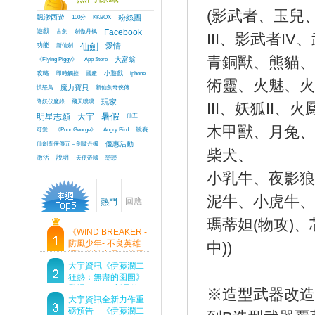
(影武者、玉兒、
飄渺西遊
100分
KKBOX
粉絲團
遊戲
古劍
劍傲丹楓
Facebook
III、影武者I
功能
新仙劍
仙劍
愛情
青銅獸、熊貓、
《Flying Piggy》
App Store
大富翁
攻略
即時觸控
國產
小遊戲
iphone
術靈、火魅、火鳳
憤怒鳥
魔力寶貝
新仙劍奇俠傳
降妖伏魔錄
飛天噗噗
玩家
III、妖狐II、火
明星志願
大宇
暑假
仙五
木甲獸、月兔、
可愛
《Poor George》
Angry Bird
競賽
仙劍奇俠傳五 – 劍傲丹楓
優惠活動
柴犬、
激活
說明
天使帝國
戀戀
小乳牛、夜影狼
泥牛、小虎牛、
回應
熱門
瑪蒂妲(物攻)、
《WIND BREAKER -
防風少年- 不良英雄
中))
譚》傳說中最強的男
人現身！即將顛覆風
大宇資訊《伊藤潤二
鈴高中！
狂熱：無盡的囹圄》
登場 Steam 新品節
※造型武器改造
首支預告片及遊戲
大宇資訊全新力作重
Demo重磅釋出
磅預告 《伊藤潤二