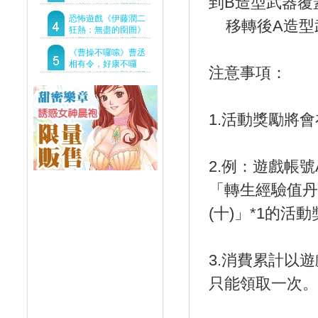
到B造型武器覆
狂熱：無盡的囹圄》
驚悚亮相 ！伊藤潤二
恐怖遊戲《伊藤潤二
移轉後A造型
恐怖世界首度進軍
狂熱：無盡的囹圄》
Steam
今登陸Steam 詭異洋
樓開啟 同步釋出最新
《曹操不囉嗦》曹丞
預告片
相有令，好康不囉
注意事項：
嗦！事前預約即刻開
跑！
1.活動獎勵將會在
2.例：遊戲帳號
「轉生經驗值丹
(十)」*1的活
3.消費累計以
只能領取一次。