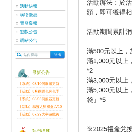
活動辦法：於活
活動快報
額，即可獲得相
購物優惠
開發爆報
活動期間累計消
遊戲公告
網站公告
滿500元以上，
滿1,000元以
*2
最新公告
滿3,000元以上
【系統】08/10伺服器更新
滿5,000元以
維護公告
【活動】8月歡樂包月包季
送
袋」*5
【系統】08/03伺服器更新
維護公告
【活動】精靈之卵禮盒LV10
限量發送中
【活動】07/29大宇遊戲跨
界盛典
※2025禮盒兌
熱門標籤