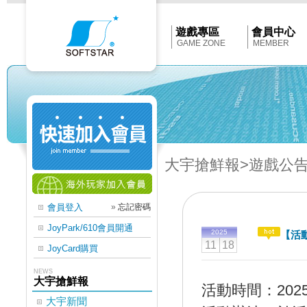
Softstar
官
網
首
遊戲專區
會員中心
頁
GAME ZONE
MEMBER
大宇搶鮮報
>遊戲公
會員登入
»
忘記密碼
JoyPark/610會員開通
2025
【活
11
18
JoyCard購買
NEWS
大宇搶鮮報
活動時間：2025/11
大宇新聞