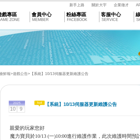
tar
新手上路
關於大宇
企業徵才
A
遊戲專區
會員中心
粉絲專區
客服中心
AME ZONE
MEMBER
FACEBOOK
SERVICE
S
搶鮮報
>遊戲公告
>【系統】10/13伺服器更新維護公告
2025
【系統】10/13伺服器更新維護公告
10
9
親愛的玩家您好
魔力寶貝於10
/13 (一
)10:00
進行維護作業，此次維護時間預計