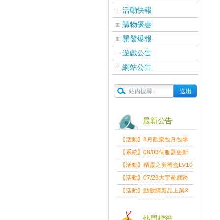
活動快報
購物優惠
開發爆報
遊戲公告
網站公告
最新公告
【活動】8月歡樂包月包季
送
【系統】08/03伺服器更新
維護公告
【活動】精靈之卵禮盒LV10
限量發送中
【活動】07/29大宇遊戲跨
界盛典
【活動】點數購新品上架&
好禮回饋活動公告
熱門標籤