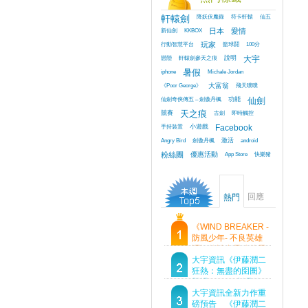
軒轅劍
降妖伏魔錄
符卡軒轅
仙五
新仙劍
KKBOX
日本
愛情
行動智慧平台
玩家
籃球鬪
100分
戀戀
軒轅劍參天之痕
說明
大宇
iphone
暑假
Michale Jordan
《Poor George》
大富翁
飛天噗噗
仙劍奇俠傳五 – 劍傲丹楓
功能
仙劍
競賽
天之痕
古劍
即時觸控
手持裝置
小遊戲
Facebook
Angry Bird
劍傲丹楓
激活
android
粉絲團
優惠活動
App Store
快樂豬
回應
熱門
《WIND BREAKER -
防風少年- 不良英雄
譚》傳說中最強的男
人現身！即將顛覆風
大宇資訊《伊藤潤二
鈴高中！
狂熱：無盡的囹圄》
登場 Steam 新品節
首支預告片及遊戲
大宇資訊全新力作重
Demo重磅釋出
磅預告 《伊藤潤二