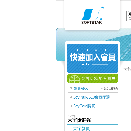
Softs
官
網
首
頁
G
大宇
會員登入
»
忘記密碼
JoyPark/610會員開通
JoyCard購買
NEWS
大宇搶鮮報
大宇新聞