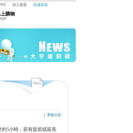
PPS
加入最愛
設成首頁
線上購物
HOP
|
系統公告
約5
小時，若有提前或延長