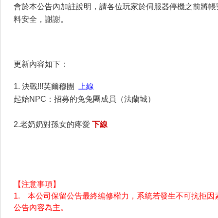
會於本公告內加註說明，請各位玩家於伺服器停機之前將帳
料安全，謝謝。
更新內容如下：
1.
決戰!!!芙爾穆團
上線
起始NPC：招募的兔兔團成員（法蘭城
）
2.
老奶奶對孫女的疼愛
下線
【注意事項】
1. 本公司保留公告最終編修權力，系統若發生不可抗拒因
公告內容為主。