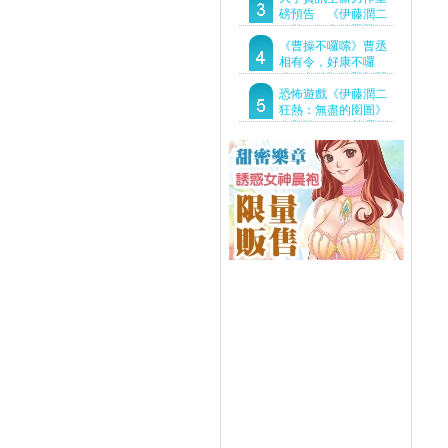
Demo重磅釋出
磅預告 《伊藤潤二
狂熱：無盡的囹圄》
驚悚亮相 ！伊藤潤二
《曹操不囉嗦》曹丞
恐怖世界首度進軍
相有令，好康不囉
Steam
嗦！事前預約即刻開
跑！
恐怖遊戲《伊藤潤二
狂熱：無盡的囹圄》
今登陸Steam 詭異洋
樓開啟 同步釋出最新
預告片