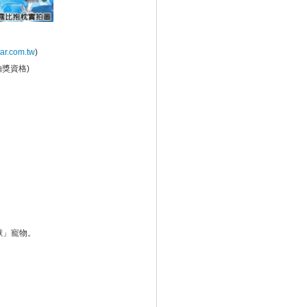
tar.com.tw
)
抽獎資格)
。
獸」寵物。