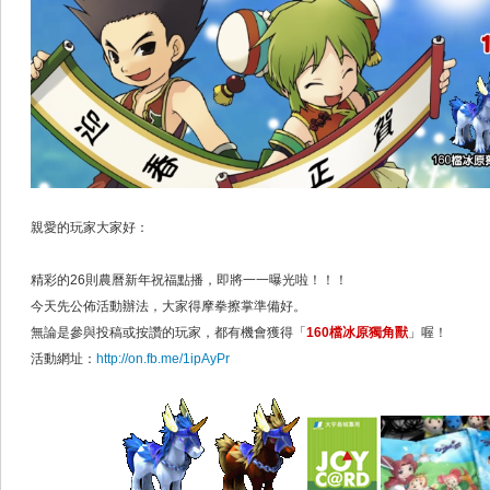
親愛的玩家大家好：
精彩的26則農曆新年祝福點播，即將一一曝光啦！！！
今天先公佈活動辦法，大家得摩拳擦掌準備好。
無論是參與投稿或按讚的玩家，都有機會獲得「
160檔冰原獨角獸
」喔！
活動網址：
http://on.fb.me/1ipAyPr