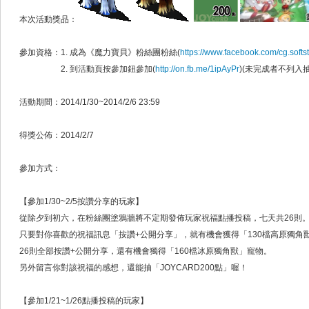
本次活動獎品：
參加資格：1. 成為《魔力寶貝》粉絲團粉絲(
https://www.facebook.com/cg.softs
2. 到活動頁按參加鈕參加(
http://on.fb.me/1ipAyPr
)(未完成者不列入
活動期間：2014/1/30~2014/2/6 23:59
得獎公佈：2014/2/7
參加方式：
【參加1/30~2/5按讚分享的玩家】
從除夕到初六，在粉絲團塗鴉牆將不定期發佈玩家祝福點播投稿，七天共26則
只要對你喜歡的祝福訊息「按讚+公開分享」，就有機會獲得「130檔高原獨角
26則全部按讚+公開分享，還有機會獨得「160檔冰原獨角獸」寵物。
另外留言你對該祝福的感想，還能抽「JOYCARD200點」喔！
【參加1/21~1/26點播投稿的玩家】