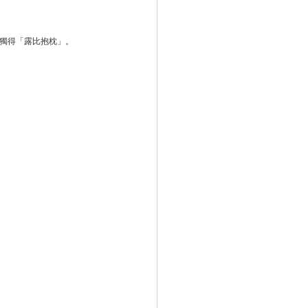
可獨得「露比抱枕」。