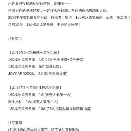
已經參與投稿的玩家這時候可別閒著~~~
快號召你的親朋好友，一起守著粉絲團，幫你的祝福按讚衝人氣。
26則中按讚數最多的祝福，投稿者可獨得「160檔冰原獨角獸」寵物，第二名
還有10隻「130檔高原獨角獸」要送給大家喔！
活動獎品：
【參加1/30~2/5按讚分享的玩家】
160檔冰原獨角獸 1名(26則全部按讚+公開分享)
130檔高原獨角獸 5名(隨機抽獎)
JOYCARD200點 2名(留言隨機抽獎)
【參加1/21~1/26點播投稿的玩家】
160檔冰原獨角獸 1名(按讚人氣第一名)
露比抱枕 1名(按讚人氣第二名)
130檔高原獨角獸 10名(26則祝福點播投稿隨機抽獎)
注意事項：
(1)與祝福內容無關之留言，將不通知直接刪除。