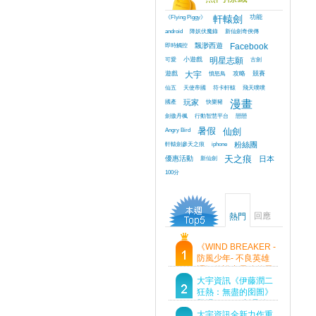
《Flying Piggy》
軒轅劍
功能
android
降妖伏魔錄
新仙劍奇俠傳
即時觸控
飄渺西遊
Facebook
可愛
小遊戲
明星志願
古劍
遊戲
大宇
憤怒鳥
攻略
競賽
仙五
天使帝國
符卡軒轅
飛天噗噗
國產
玩家
快樂豬
漫畫
劍傲丹楓
行動智慧平台
戀戀
Angry Bird
暑假
仙劍
軒轅劍參天之痕
iphone
粉絲團
優惠活動
新仙劍
天之痕
日本
100分
回應
熱門
《WIND BREAKER -
防風少年- 不良英雄
譚》傳說中最強的男
人現身！即將顛覆風
大宇資訊《伊藤潤二
鈴高中！
狂熱：無盡的囹圄》
登場 Steam 新品節
首支預告片及遊戲
大宇資訊全新力作重