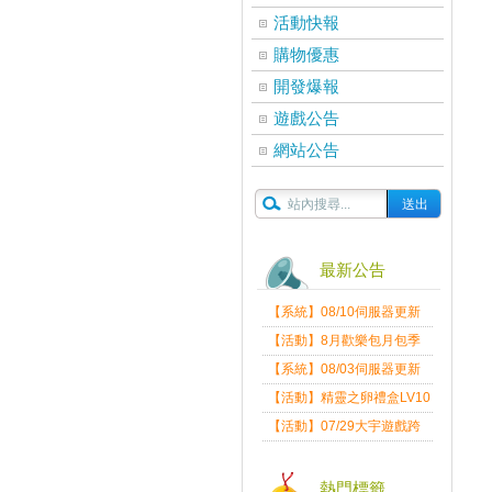
活動快報
購物優惠
開發爆報
遊戲公告
網站公告
最新公告
【系統】08/10伺服器更新
維護公告
【活動】8月歡樂包月包季
送
【系統】08/03伺服器更新
維護公告
【活動】精靈之卵禮盒LV10
限量發送中
【活動】07/29大宇遊戲跨
界盛典
熱門標籤