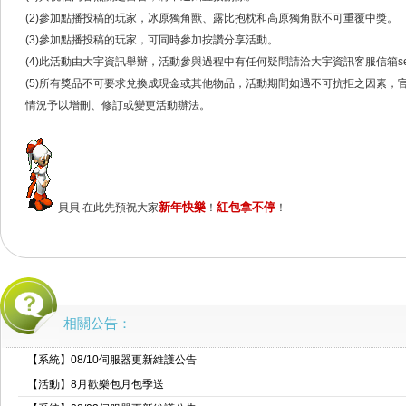
(2)參加點播投稿的玩家，冰原獨角獸、露比抱枕和高原獨角獸不可重覆中獎。
(3)參加點播投稿的玩家，可同時參加按讚分享活動。
(4)此活動由大宇資訊舉辦，活動參與過程中有任何疑問請洽大宇資訊客服信箱service@s
(5)所有獎品不可要求兌換成現金或其他物品，活動期間如遇不可抗拒之因素，
情況予以增刪、修訂或變更活動辦法。
新年快樂
紅包拿不停
貝貝 在此先預祝大家
！
！
相關公告：
【系統】08/10伺服器更新維護公告
【活動】8月歡樂包月包季送