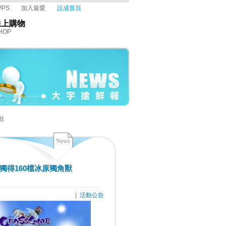
PPS
加入最愛
設成首頁
線上購物
HOP
獸
獨得160檔冰原獨角獸
|
活動公告