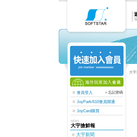
Softs
官
網
首
頁
G
大宇
會員登入
»
忘記密碼
JoyPark/610會員開通
JoyCard購買
NEWS
大宇搶鮮報
大宇新聞