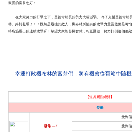
親愛的富翁您好：
在大家努力的打擊之下，基德肯船長的勢力大幅減弱。 為了支援基德肯船長
林」終於登場了！！既然是最強的敵人，機布林所擁有的攻擊力量當然更是可怕
時所施展出的連續攻擊呀！希望大家能發揮智慧，相互團結，努力打倒這個強敵
幸運打敗機布林的富翁們，將有機會從寶箱中隨機
【道具屬性總覽】
發條
受到傷害
發條 —Z
受到傷害