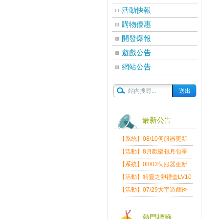
活動快報
購物優惠
開發爆報
遊戲公告
網站公告
最新公告
【系統】08/10伺服器更新
維護公告
【活動】8月歡樂包月包季
送
【系統】08/03伺服器更新
維護公告
【活動】精靈之卵禮盒LV10
限量發送中
【活動】07/29大宇遊戲跨
界盛典
熱門標籤