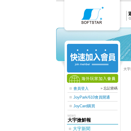
Softs
官
網
首
頁
G
大宇
會員登入
»
忘記密碼
JoyPark/610會員開通
JoyCard購買
NEWS
大宇搶鮮報
大宇新聞