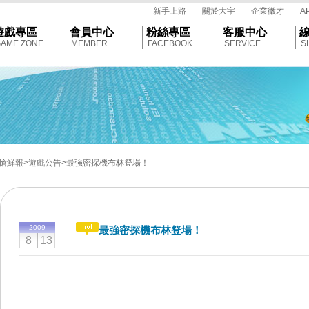
tar
新手上路
關於大宇
企業徵才
A
遊戲專區
會員中心
粉絲專區
客服中心
AME ZONE
MEMBER
FACEBOOK
SERVICE
S
搶鮮報
>遊戲公告
>最強密探機布林豋場！
2009
最強密探機布林豋場！
8
13