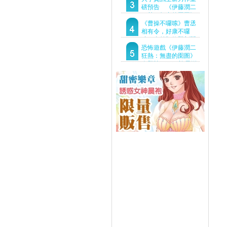
Demo重磅釋出
磅預告 《伊藤潤二
狂熱：無盡的囹圄》
驚悚亮相 ！伊藤潤二
《曹操不囉嗦》曹丞
恐怖世界首度進軍
相有令，好康不囉
Steam
嗦！事前預約即刻開
跑！
恐怖遊戲《伊藤潤二
狂熱：無盡的囹圄》
今登陸Steam 詭異洋
樓開啟 同步釋出最新
預告片