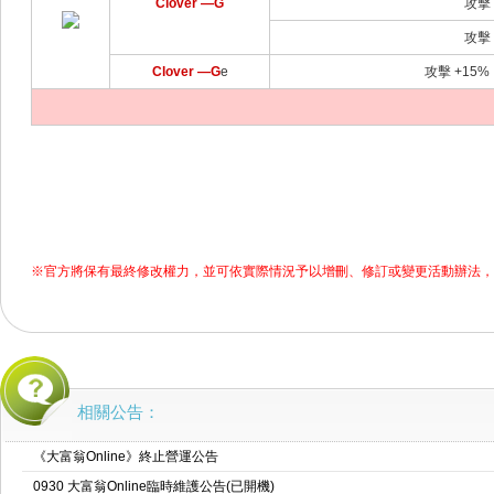
Clover —G
攻擊 
攻擊 
Clover —G
e
攻擊 +15%
※官方將保有最終修改權力，並可依實際情況予以增刪、修訂或變更活動辦法，
相關公告：
《大富翁Online》終止營運公告
0930 大富翁Online臨時維護公告(已開機)