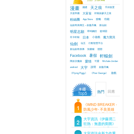
漫畫
國產
天之痕
手持裝置
天使帝國
大富翁
軒轅劍參天之痕
粉絲團
App Store
攻略
功能
仙劍奇俠傳五 – 劍傲丹楓
新仙劍
明星志願
即時觸控
籃球鬪
符卡軒轅
日本
小遊戲
魔力寶貝
仙劍
仙五
行動智慧平台
新仙劍奇俠傳
快樂豬
戀戀
Facebook
暑假
軒轅劍
降妖伏魔錄
愛情
可愛
Michale Jordan
android
大宇
說明
劍傲丹楓
《Flying Piggy》
《Poor George》
遊戲
回應
熱門
《WIND BREAKER -
防風少年- 不良英雄
譚》傳說中最強的男
人現身！即將顛覆風
大宇資訊《伊藤潤二
鈴高中！
狂熱：無盡的囹圄》
登場 Steam 新品節
首支預告片及遊戲
大宇資訊全新力作重