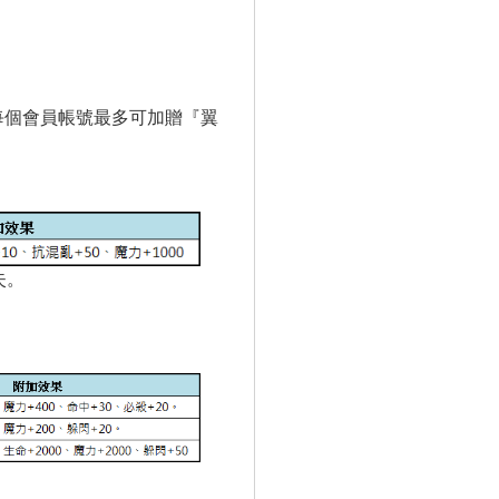
每個會員帳號最多可加贈『
翼
失。