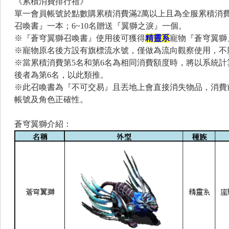
《累積消費排行禮》
單一會員帳號於點數購累積消費滿2萬以上且為全服累積消費
召喚書』一本；6~10名贈送『翼獅之淚』一個。
※『蒼穹翼獅召喚書』使用後可獲得
精靈系
寵物『蒼穹翼獅
※寵物原名後方設有旗標流水號，僅做為流向觀察使用，不
※當累積消費第5名和第6名為相同消費額度時，將以系統計
後者為第6名，以此類推。
※此召喚書為『不可交易』且丟地上會直接消失物品，消費
帳號及角色正確性。
蒼穹翼獅介紹：