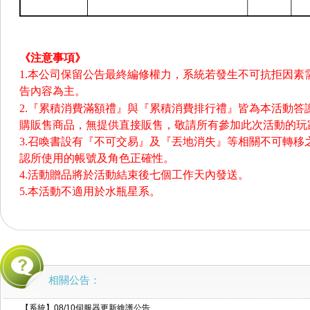
《注意事項》
1.本公司保留公告最終編修權力，系統若發生不可抗拒因素
告內容為主。
2.『累積消費滿額禮』與『累積消費排行禮』皆為本活動答
購販售商品，無提供直接販售，敬請所有參加此次活動的玩
3.召喚書設有『不可交易』及『丟地消失』等相關不可轉移
認所使用的帳號及角色正確性。
4.活動贈品將於活動結束後七個工作天內發送。
5.本活動不適用於水瓶星系。
相關公告：
【系統】08/10伺服器更新維護公告