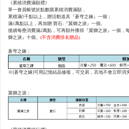
《累積消費滿額禮》
單一會員帳號於點數購累積消費滿額，
累積滿5千點以上，贈活動道具『蒼穹之鍊』一個；
滿1萬點以上，再加贈 寶石-『翼獅之淚』一個。
後續每壘消費滿2萬點，可再額外獲得『
翼獅之淚
』一個，
獅之淚
』十個。
(不含消費排名贈品)
蒼穹之鍊：
※[蒼穹之鍊]可用記憶結晶修復，可交易，丟地不會立即消
翼獅之淚：