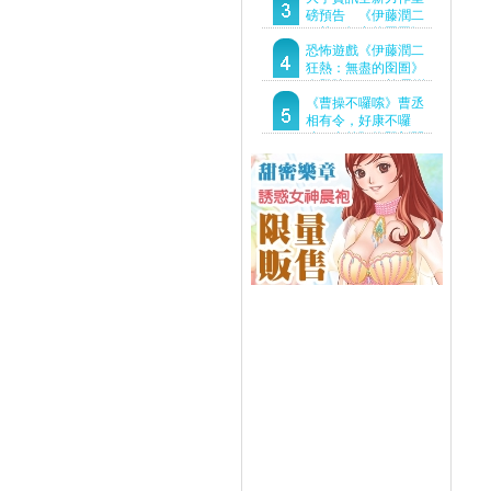
Demo重磅釋出
磅預告 《伊藤潤二
狂熱：無盡的囹圄》
驚悚亮相 ！伊藤潤二
恐怖遊戲《伊藤潤二
恐怖世界首度進軍
狂熱：無盡的囹圄》
Steam
今登陸Steam 詭異洋
樓開啟 同步釋出最新
《曹操不囉嗦》曹丞
預告片
相有令，好康不囉
嗦！事前預約即刻開
跑！