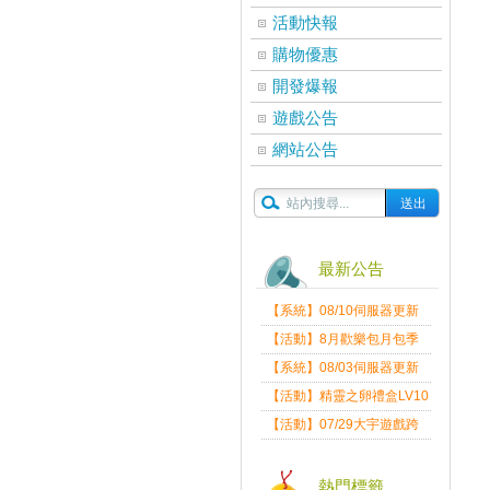
活動快報
購物優惠
開發爆報
遊戲公告
網站公告
最新公告
【系統】08/10伺服器更新
維護公告
【活動】8月歡樂包月包季
送
【系統】08/03伺服器更新
維護公告
【活動】精靈之卵禮盒LV10
限量發送中
【活動】07/29大宇遊戲跨
界盛典
熱門標籤