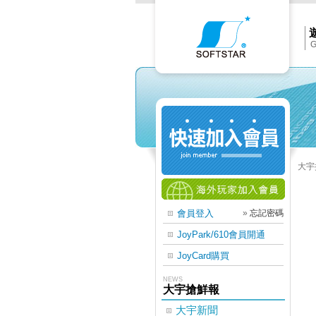
Softs
官
網
首
頁
G
大宇
會員登入
»
忘記密碼
JoyPark/610會員開通
JoyCard購買
NEWS
大宇搶鮮報
大宇新聞