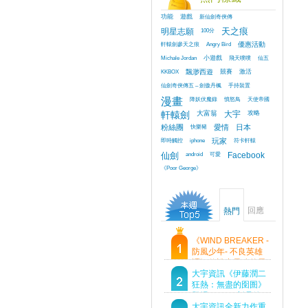
功能
遊戲
新仙劍奇俠傳
明星志願
100分
天之痕
軒轅劍參天之痕
Angry Bird
優惠活動
Michale Jordan
小遊戲
飛天噗噗
仙五
KKBOX
飄渺西遊
競賽
激活
仙劍奇俠傳五 – 劍傲丹楓
手持裝置
漫畫
降妖伏魔錄
憤怒鳥
天使帝國
軒轅劍
大富翁
大宇
攻略
粉絲團
快樂豬
愛情
日本
即時觸控
iphone
玩家
符卡軒轅
仙劍
android
可愛
Facebook
《Poor George》
回應
熱門
《WIND BREAKER -
防風少年- 不良英雄
譚》傳說中最強的男
人現身！即將顛覆風
大宇資訊《伊藤潤二
鈴高中！
狂熱：無盡的囹圄》
登場 Steam 新品節
首支預告片及遊戲
大宇資訊全新力作重