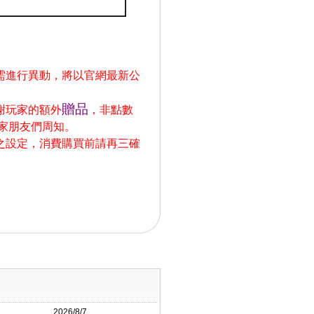
需進行異動，將以官網最新公
贈品
謝玩家的額外
，非點數
家朋友們周知。
之設定，消費購買前請再三確
2026/8/7