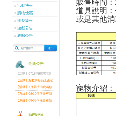
販售時間：2026/
活動快報
道具說明：
購物優惠
或是其他消
開發爆報
遊戲公告
網站公告
最新公告
【活動】0718消費滿額送
獎勵派發通知
【活動】點數購新品上架公
寵物介紹：
告
【活動】7月累積消費滿額
排行贈虛寶
【系統】08/10伺服器更新
維護公告
【系統】08/03伺服器更新
維護公告
熱門標籤