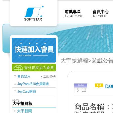
Softstar
官
網
首
遊戲專區
會員中心
頁
GAME ZONE
MEMBER
大宇搶鮮報
>遊戲公
會員登入
»
忘記密碼
JoyPark/610會員開通
2026
【活
5
12
JoyCard購買
NEWS
大宇搶鮮報
商品名稱：
大宇新聞