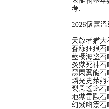
※寵物基本
考。
2026懷
天啟者猶大召
蒼綠狂狼召喚書
藍櫻海盜召喚書
炎獄死神召喚書
黑閃翼龍召喚書
燐光史萊姆召
裂風螳螂召喚書
地獄雷獸召喚書
幻紫幽靈召喚書