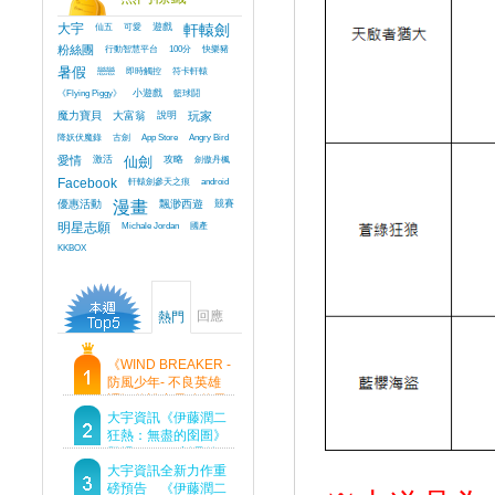
大宇
仙五
可愛
遊戲
軒轅劍
粉絲團
行動智慧平台
100分
快樂豬
暑假
戀戀
即時觸控
符卡軒轅
《Flying Piggy》
小遊戲
籃球鬪
魔力寶貝
大富翁
說明
玩家
降妖伏魔錄
古劍
App Store
Angry Bird
愛情
激活
仙劍
攻略
劍傲丹楓
Facebook
軒轅劍參天之痕
android
優惠活動
漫畫
飄渺西遊
競賽
明星志願
Michale Jordan
國產
KKBOX
回應
熱門
《WIND BREAKER -
防風少年- 不良英雄
譚》傳說中最強的男
人現身！即將顛覆風
大宇資訊《伊藤潤二
鈴高中！
狂熱：無盡的囹圄》
登場 Steam 新品節
首支預告片及遊戲
大宇資訊全新力作重
Demo重磅釋出
磅預告 《伊藤潤二