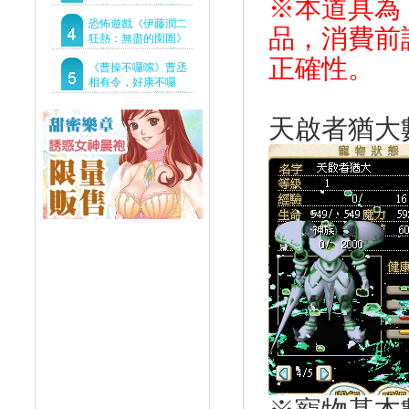
※本道具為
狂熱：無盡的囹圄》
驚悚亮相 ！伊藤潤二
恐怖遊戲《伊藤潤二
品，消費前
恐怖世界首度進軍
狂熱：無盡的囹圄》
Steam
今登陸Steam 詭異洋
正確性。
樓開啟 同步釋出最新
《曹操不囉嗦》曹丞
預告片
相有令，好康不囉
嗦！事前預約即刻開
跑！
天啟者猶大